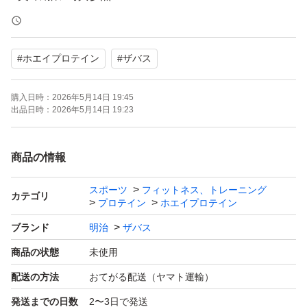
*
新品未開封ですが、自宅保管のためご理解いただける方の
#
ホエイプロテイン
#
ザバス
みお願いいたします。
購入日時：
2026年5月14日 19:45
ご覧いただきありがとうございます。
出品日時：
2026年5月14日 19:23
商品の情報
スポーツ
フィットネス、トレーニング
カテゴリ
プロテイン
ホエイプロテイン
ブランド
明治
ザバス
商品の状態
未使用
配送の方法
おてがる配送（ヤマト運輸）
発送までの日数
2〜3日で発送