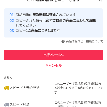
安心取引出品者
最大10%対象
最大10%対象
最大10%対象
Yahoo!フリマの基準をクリアした安
安心取引出品者
商品画像の
無断転載は禁止
されています
心・安全なユーザーです
コピーされた情報は
必ずご自身の商品に合わせて編集
取引実績
してください
コピーは
1商品につき1回
です
このユーザーはYahoo!フリマの取
取引実績◯+
いいね！
いいね！
9,100
円
9,100
円
9,000
円
引を完了させた実績があります
商品情報コピー機能について
最大10%対象
このユーザーは他フリマサービス
他フリマ実績◯+
出品ページへ
での取引実績があります
キャンセル
スピード&安心発送
いいね！
いいね！
9,050
※このバッジは実績に基づく表示であり、発送を保証しているものではあり
円
9,000
円
8,500
円
ません
このユーザーは高頻度で24時間以内
スピード＆安心発送
＆設定した発送日数内に発送していま
す
このユーザーは高頻度で24時間以内
スピード発送
に発送しています