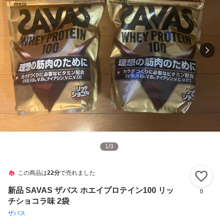
1
/
3
この商品は
22分
で売れました
い
新品 SAVAS ザバス ホエイプロテイン100 リッ
0
チショコラ味 2袋
ザバス