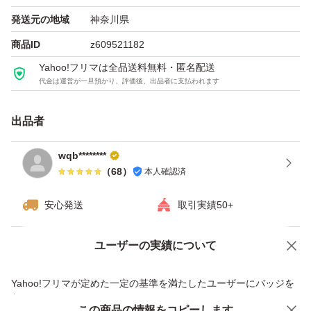
発送元の地域
神奈川県
商品ID
z609521182
Yahoo!フリマは全品送料無料・匿名配送
代金は運営が一旦預かり、評価後、出品者に支払われます
出品者
wqb********
（
68
）
本人確認済
安心発送
取引実績50+
ユーザーの実績について
価格の相談
商品への質問
商品への質問からの値下げ交渉、不適切なカテゴリ変更依頼は禁止です
Yahoo!フリマが定めた一定の基準を満たしたユーザーにバッジを
付与しています
この商品をみている人にオススメ
この商品の情報をコピーします