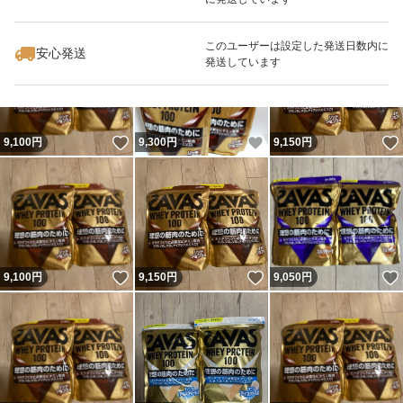
いいね！
いいね！
9,050
円
9,100
円
9,050
円
このユーザーは設定した発送日数内に
安心発送
発送しています
いいね！
いいね！
9,100
円
9,300
円
9,150
円
いいね！
いいね！
9,100
円
9,150
円
9,050
円