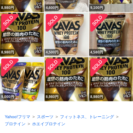
8,980
円
4,600
円
9,100
円
8,980
円
4,500
円
4,580
円
9,000
円
8,980
円
8,980
円
Yahoo!フリマ
スポーツ
フィットネス、トレーニング
プロテイン
ホエイプロテイン