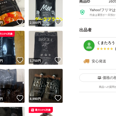
商品ID
z60
Yahoo!フリ
代金は運営が一旦預か
！
いいね！
いいね！
円
2,500
円
出品者
大10%対象
くまたろう
！
いいね！
いいね！
円
1,750
円
安心発送
価格の
商品への質問
！
いいね！
いいね！
円
8,990
円
最大10%対象