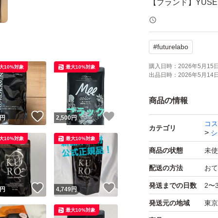
【ブランド】YUSE
【カテゴリ】シャ
【商品の状態】未
#
futurelabo
【カラー】ダーク
【内容量】350g
購入日時：
2026年5月15日 
大10%対象
最大10%対象
出品日時：
2026年5月14日 
【特徴】スカルプ
イジングケア成分、
商品の情報
！
いいね！
いいね！
円
2,500
円
コス
定期購入しており
カテゴリ
シ
大10%対象
最大10%対象
らは届いたばかり
商品の状態
未使
す。
配送の方法
おて
発送までの日数
2〜
！
いいね！
いいね！
円
4,749
円
発送元の地域
東京
最大10%対象