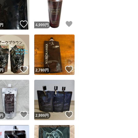
！
いいね！
いいね！
円
4,999
円
ユーザーの実績について
！
いいね！
いいね！
円
2,780
円
o!フリマが定めた一定の基準を満たしたユーザーにバッジを付与しています
出品者
この商品の情報をコピーします
取引出品者
Yahoo!フリマの基準をクリアした安心・安全なユーザーです
！
いいね！
いいね！
商品画像の
無断転載は禁止
されています
円
2,999
円
コピーされた情報は
必ずご自身の商品に合わせて編集
してください
コピーは
1商品につき1回
です
実績◯+
このユーザーはYahoo!フリマの取引を完了させた実績があり