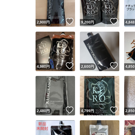
他フ
いいね！
いいね
2,900
円
9,200
円
4,848
スピード
※このバッ
スピ
いいね！
いいね
4,980
円
2,600
円
4,850
スピ
安心
いいね！
いいね
2,480
円
4,799
円
2,850