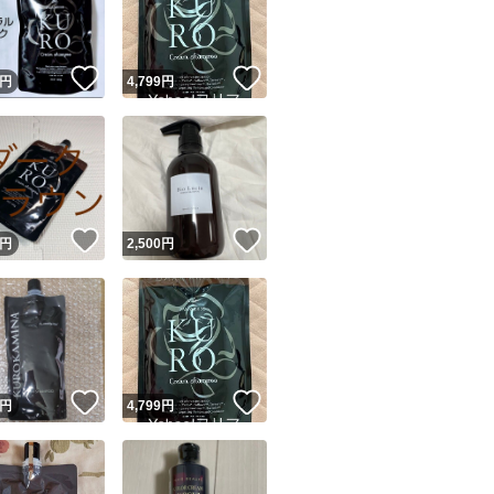
商品情報コピー機
リマ実績◯+
このユーザーは他フリマサービスでの取引実績があります
！
いいね！
いいね！
円
4,799
円
出品ページへ
&安心発送
キャンセル
ジは実績に基づく表示であり、発送を保証しているものではありません
このユーザーは高頻度で24時間以内＆設定した発送日数内に
ード＆安心発送
ます
！
いいね！
いいね！
円
2,500
円
ード発送
このユーザーは高頻度で24時間以内に発送しています
発送
このユーザーは設定した発送日数内に発送しています
！
いいね！
いいね！
円
4,799
円