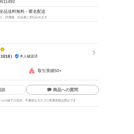
9511492
マは全品送料無料・匿名配送
り、評価後、出品者に支払われます
（
1018
）
本人確認済
取引実績50+
相談
商品への質問
からの値下げ交渉、不適切なカテゴリ変更依頼は禁止です