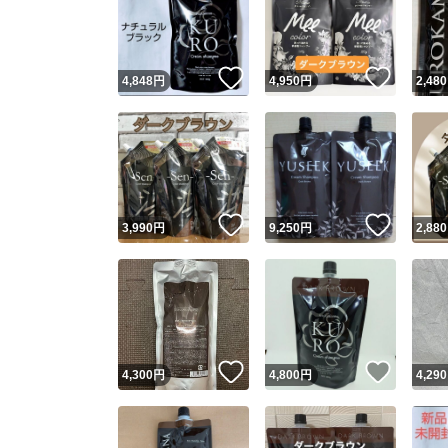
いいね！
いいね
4,848
円
4,950
円
2,480
いいね！
いいね
3,990
円
9,250
円
2,880
Yaho
安心取引
安心
いいね！
いいね
4,300
円
4,800
円
4,290
取引実績
取引