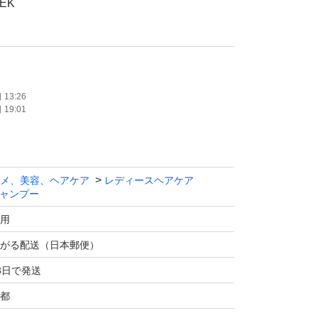
EK
ンプー
使用
ブラウン
13:26
19:01
フレンドリー処方、黒髪成長サポート成分、エ
2種類のクレイ、25種類の植物エキス配合
メ、美容、ヘアケア
レディースヘアケア
ますが、在庫が多くなってしまいました。こち
ャンプー
の商品になります。よろしくお願いいたしま
用
がる配送（日本郵便）
3日で発送
都