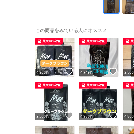
この商品をみている人にオススメ
最大10%対象
最大10%対象
最
いいね！
いいね
4,900
円
4,749
円
2,500
最大10%対象
最大10%対象
最
いいね！
いいね
2,500
円
4,980
円
4,800