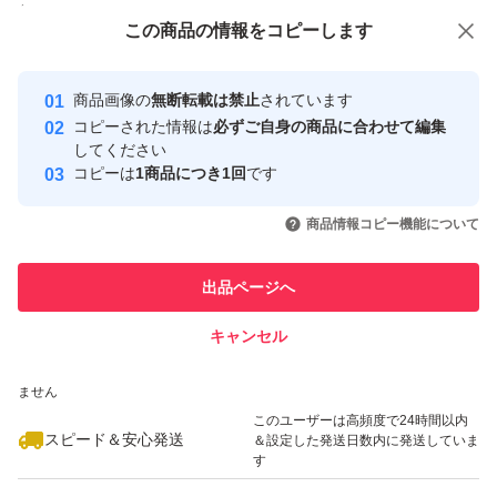
付与しています
この商品をみている人にオススメ
この商品の情報をコピーします
安心取引出品者
最大10%対象
最大10%対象
最大10%対象
Yahoo!フリマの基準をクリアした安
安心取引出品者
商品画像の
無断転載は禁止
されています
心・安全なユーザーです
コピーされた情報は
必ずご自身の商品に合わせて編集
取引実績
してください
コピーは
1商品につき1回
です
このユーザーはYahoo!フリマの取
取引実績◯+
いいね！
いいね！
1,298
円
1,190
円
1,298
円
引を完了させた実績があります
商品情報コピー機能について
最大10%対象
最大10%対象
最大10%対象
このユーザーは他フリマサービス
他フリマ実績◯+
出品ページへ
での取引実績があります
キャンセル
スピード&安心発送
いいね！
いいね！
1,977
※このバッジは実績に基づく表示であり、発送を保証しているものではあり
円
1,190
円
1,298
円
ません
最大10%対象
このユーザーは高頻度で24時間以内
スピード＆安心発送
＆設定した発送日数内に発送していま
す