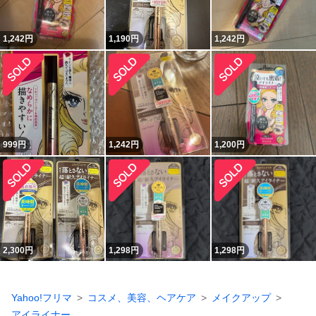
1,242
円
1,190
円
1,242
円
999
円
1,242
円
1,200
円
2,300
円
1,298
円
1,298
円
Yahoo!フリマ
コスメ、美容、ヘアケア
メイクアップ
アイライナー