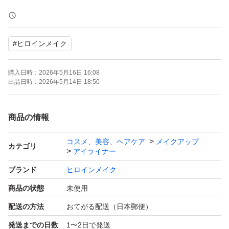
・未開封品
・パッケージキズ等あり
#
ヒロインメイク
梱包は簡易包装となります。
購入日時：
2026年5月16日 16:08
自宅保管品となりますのでご理解いただいた上でご購入お
出品日時：
2026年5月14日 18:50
願いいたします。
商品の情報
商品の発送地域は都合により変更になる場合があります。
コスメ、美容、ヘアケア
メイクアップ
カテゴリ
アイライナー
※価格のご相談・カテゴリー変更はお受けしておりませ
ブランド
ヒロインメイク
商品の状態
未使用
配送の方法
おてがる配送（日本郵便）
発送までの日数
1〜2日で発送