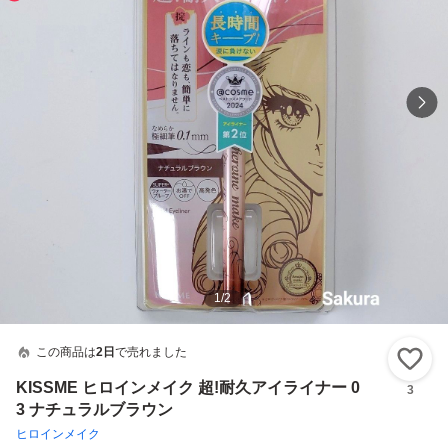
1
/
2
この商品は
2日
で売れました
い
KISSME ヒロインメイク 超!耐久アイライナー 0
3
3 ナチュラルブラウン
ヒロインメイク