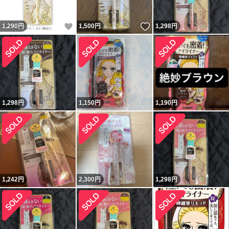
いいね！
いいね！
1,290
円
1,500
円
1,298
円
1,298
円
1,150
円
1,190
円
1,242
円
2,300
円
1,298
円