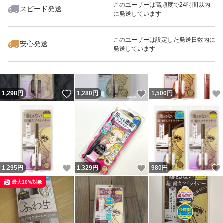
このユーザーは高頻度で24時間以内
スピード発送
に発送しています
いいね！
いいね！
1,100
円
1,298
円
1,242
円
最大10%対象
このユーザーは設定した発送日数内に
安心発送
発送しています
いいね！
いいね！
1,298
円
1,280
円
1,500
円
いいね！
いいね！
1,295
円
1,329
円
980
円
最大10%対象