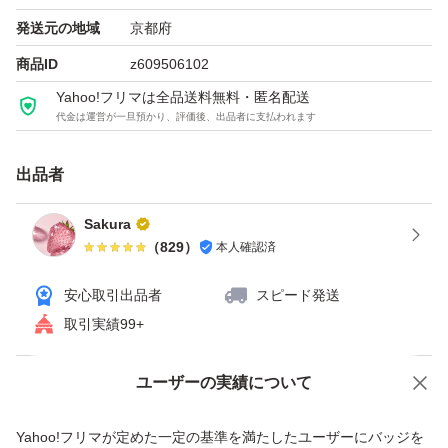
発送元の地域
京都府
商品ID
z609506102
Yahoo!フリマは全品送料無料・匿名配送
代金は運営が一旦預かり、評価後、出品者に支払われます
出品者
Sakura
（
829
）
本人確認済
安心取引出品者
スピード発送
取引実績99+
ユーザーの実績について
価格の相談
商品への質問
商品への質問からの値下げ交渉、不適切なカテゴリ変更依頼は禁止です
Yahoo!フリマが定めた一定の基準を満たしたユーザーにバッジを