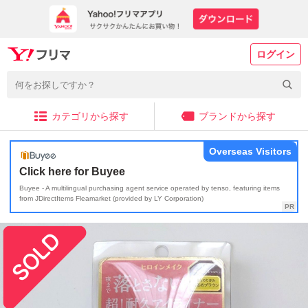
ログイン
カテゴリから探す
ブランドから探す
Overseas Visitors
Click here for Buyee
Buyee - A multilingual purchasing agent service operated by tenso, featuring items
from JDirectItems Fleamarket (provided by LY Corporation)