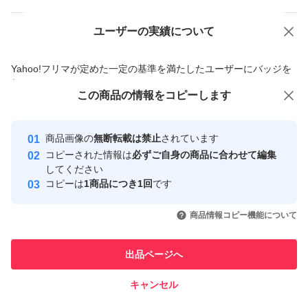
ユーザーの実績について
価格の相談
商品への質問
商品への質問からの値下げ交渉、不適切なカテゴリ変更依頼は禁止です
Yahoo!フリマが定めた一定の基準を満たしたユーザーにバッジを
付与しています
この商品をみている人にオススメ
この商品の情報をコピーします
安心取引出品者
最大10%対象
最大10%対象
最大10%対象
Yahoo!フリマの基準をクリアした安
安心取引出品者
商品画像の
無断転載は禁止
されています
心・安全なユーザーです
コピーされた情報は
必ずご自身の商品に合わせて編集
取引実績
してください
コピーは
1商品につき1回
です
このユーザーはYahoo!フリマの取
取引実績◯+
いいね！
いいね！
5,000
円
5,000
円
7,300
円
引を完了させた実績があります
商品情報コピー機能について
最大10%対象
このユーザーは他フリマサービス
他フリマ実績◯+
出品ページへ
での取引実績があります
キャンセル
スピード&安心発送
いいね！
いいね！
5,000
※このバッジは実績に基づく表示であり、発送を保証しているものではあり
円
5,000
円
5,000
円