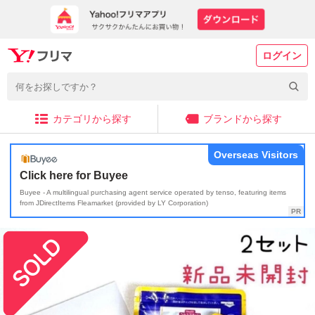
ログイン
カテゴリから探す
ブランドから探す
Overseas Visitors
Click here for Buyee
Buyee - A multilingual purchasing agent service operated by tenso, featuring items
from JDirectItems Fleamarket (provided by LY Corporation)