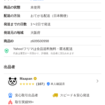
商品の状態
未使用
配送の方法
おてがる配送（日本郵便）
発送までの日数
1〜2日で発送
発送元の地域
大阪府
商品ID
z609500998
Yahoo!フリマは全品送料無料・匿名配送
代金は運営が一旦預かり、評価後、出品者に支払われます
出品者
Maapan
（
107
）
本人確認済
安心取引出品者
スピード＆安心発送
取引実績99+