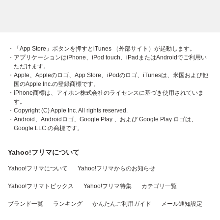
・「App Store」ボタンを押すとiTunes （外部サイト）が起動します。
・アプリケーションはiPhone、iPod touch、iPadまたはAndroidでご利用い
ただけます。
・Apple、Appleのロゴ、App Store、iPodのロゴ、iTunesは、米国および他
国のApple Inc.の登録商標です。
・iPhone商標は、アイホン株式会社のライセンスに基づき使用されていま
す。
・Copyright (C) Apple Inc. All rights reserved.
・Android、Androidロゴ、Google Play 、および Google Play ロゴは、
Google LLC の商標です。
Yahoo!フリマについて
Yahoo!フリマについて
Yahoo!フリマからのお知らせ
Yahoo!フリマトピックス
Yahoo!フリマ特集
カテゴリ一覧
ブランド一覧
ランキング
かんたんご利用ガイド
メール通知設定