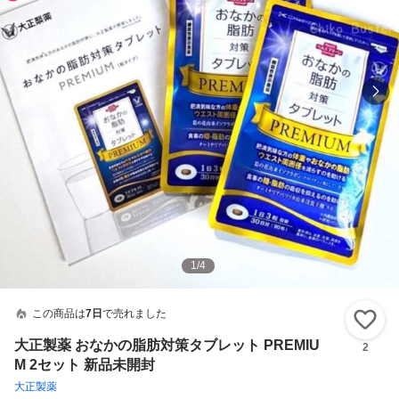
1
/
4
この商品は
7日
で売れました
い
大正製薬 おなかの脂肪対策タブレット PREMIU
2
M 2セット 新品未開封
大正製薬