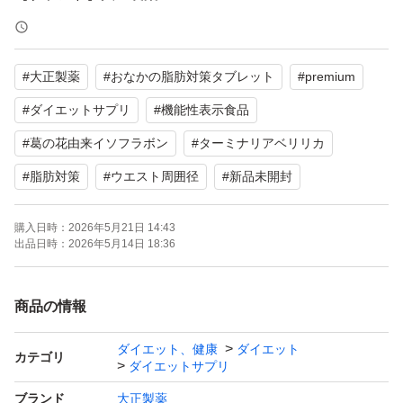
【商品名】おなかの脂肪対策タブレット PREMIUM
【内容量】30日分（90粒）2セット
#
大正製薬
#
おなかの脂肪対策タブレット
#
premium
【賞味期限】 2028/8月 ２袋
【発送方法】プチプチに包み、袋に入れて、ゆうパケット
#
ダイエットサプリ
#
機能性表示食品
での発送になります。
#
葛の花由来イソフラボン
#
ターミナリアベリリカ
#
脂肪対策
#
ウエスト周囲径
#
新品未開封
仕事の都合上、お返事が遅れる場合がございます。あらか
じめご了承ください。
購入日時：
2026年5月21日 14:43
出品日時：
2026年5月14日 18:36
迅速かつ丁寧な対応を心がけております。
皆さまのご購入を心よりお待ちしております。
商品の情報
宜しくお願いいたしますm(_ _)m
ダイエット、健康
ダイエット
カテゴリ
ダイエットサプリ
ブランド
大正製薬