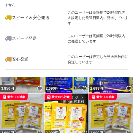
ません
最大10%対象
このユーザーは高頻度で24時間以内
スピード＆安心発送
＆設定した発送日数内に発送していま
す
このユーザーは高頻度で24時間以内
スピード発送
に発送しています
いいね！
いいね！
2,600
円
2,650
円
7,500
円
最大10%対象
このユーザーは設定した発送日数内に
安心発送
発送しています
いいね！
いいね！
3,850
円
2,690
円
2,699
円
最大10%対象
最大10%対象
最大10%対象