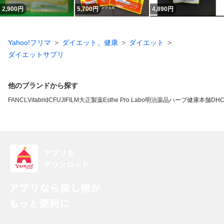
2,900
円
5,700
円
4,890
円
Yahoo!フリマ
ダイエット、健康
ダイエット
ダイエットサプリ
他のブランドから探す
FANCL
VitabridC
FUJIFILM
大正製薬
Esthe Pro Labo
明治薬品
ハーブ健康本舗
DH