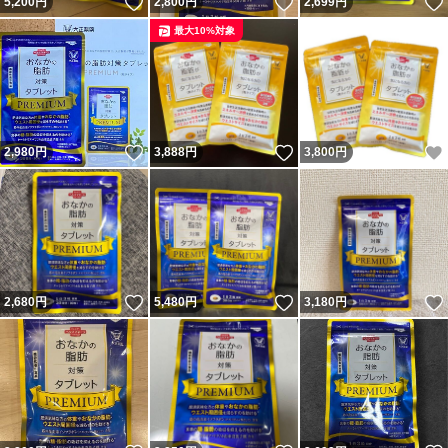
いいね！
いいね！
5,200
円
2,800
円
2,699
円
最大10%対象
いいね！
いいね！
2,980
円
3,888
円
3,800
円
いいね！
いいね！
2,680
円
5,480
円
3,180
円