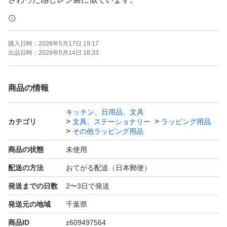
以前より軽くて薄くなり、袋同士がくっつきにくく、一枚
ずつ取り出しやすくなりました。
購入日時：
2026年5月17日 19:17
出品日時：
2026年5月14日 18:33
特大サイズの宅配ビニール袋です。
A3サイズ（297mm×420mm）が入ります。
商品の情報
キッチン、日用品、文具
コスパ重視の宅配袋です。
カテゴリ
文具、ステーショナリー
ラッピング用品
その他ラッピング用品
宅配便、定形外郵便、ネコポス、ゆうメール、ゆうパケッ
商品の状態
未使用
ト、クリックポスト、メール便などの発送に最適です。
配送の方法
おてがる配送（日本郵便）
発送までの日数
2〜3日で発送
便利な強力テープ付き。
発送元の地域
千葉県
一度貼ると、はがれません。
商品ID
z609497564