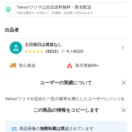
Yahoo!フリマは全品送料無料・匿名配送
外側がホワイト色（ライトグレー色）です。
代金は運営が一旦預かり、評価後、出品者に支払われます
白色なので、直接宛名など書いても見やすいです。
出品者
内側が黒色（ブラック）です。
土日祝日は発送なし
中は透けません。
（
9213
）
本人確認前
中が見えないので、エチケット袋やゴミ袋、子どものおむ
安心発送
取引実績99+
つの廃棄などにも活用可能です。
ユーザーの実績について
価格の相談
商品への質問
枚数は100枚です。
商品への質問からの値下げ交渉、不適切なカテゴリ変更依頼は禁止です
Yahoo!フリマが定めた一定の基準を満たしたユーザーにバッジを
【サイズ】
付与しています
この商品をみている人にオススメ
この商品の情報をコピーします
安心取引出品者
巾約320mm×高さ約460mm（フタ約40mm含む）
最大10%対象
最大10%対象
※数ミリの誤差あり
Yahoo!フリマの基準をクリアした安
安心取引出品者
商品画像の
無断転載は禁止
されています
心・安全なユーザーです