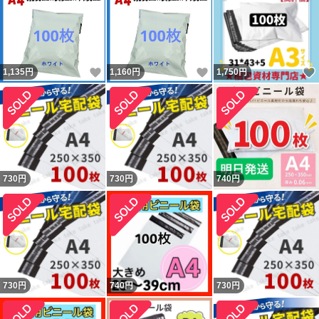
いいね！
いいね！
1,135
円
1,160
円
1,750
円
730
円
730
円
740
円
730
円
740
円
730
円