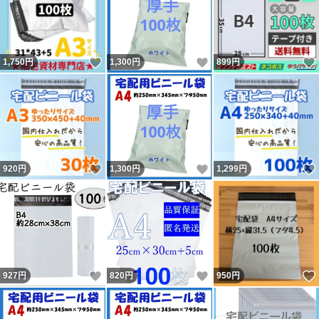
畳みジワがあります。
シワが気になる場合は、一度伸ばしてからお使いくださ
いいね！
いいね！
1,750
円
1,300
円
899
円
い。
端が折れたり、袋がよれたりしたものが届く場合がありま
す
袋に汚れが有ったり、寄れていたり、キズや小さな穴があ
いいね！
いいね！
920
円
1,300
円
1,299
円
ってもOKな方が対象です！
細かいことが気になる人はご購入をお控えください。
上記予めご理解いただいた上でのご購入をお願い致しま
す。
いいね！
いいね！
927
円
820
円
950
円