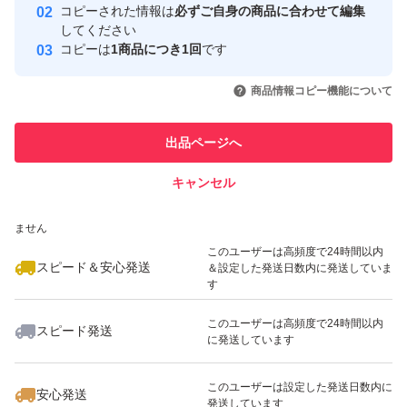
コピーされた情報は
必ずご自身の商品に合わせて編集
【厚さ】
取引実績
してください
コピーは
1商品につき1回
です
0.085ミリ程度ですがさわった感じもう少し薄い感じで
このユーザーはYahoo!フリマの取
取引実績◯+
いいね！
いいね！
955
円
730
円
740
円
引を完了させた実績があります
す。
商品情報コピー機能について
最大10%対象
最大10%対象
最大10%対象
このユーザーは他フリマサービス
他フリマ実績◯+
出品ページへ
【重さ】
での取引実績があります
約11g（1枚）
キャンセル
スピード&安心発送
いいね！
いいね！
970
※このバッジは実績に基づく表示であり、発送を保証しているものではあり
円
740
円
880
円
ません
コスパ重視の大量ビニール袋です。
最大10%対象
このユーザーは高頻度で24時間以内
無事に商品がお届けできればどんな袋でも構わないとい
スピード＆安心発送
＆設定した発送日数内に発送していま
す
う、おおらかな方向けの商品です。
このユーザーは高頻度で24時間以内
スピード発送
に発送しています
袋に汚れが有ったり、寄れていたり、キズや小さな穴があ
いいね！
いいね！
740
円
880
円
880
円
最大10%対象
っても、ご自身で補強など工夫できる方、大歓迎です！
このユーザーは設定した発送日数内に
安心発送
発送しています
（宅急便の伝票やワレモノシールなどで隠せられますの