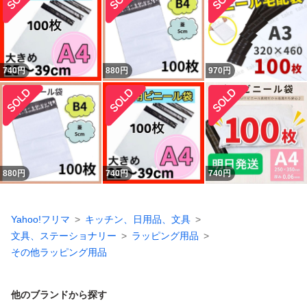
740
円
880
円
970
円
880
円
740
円
740
円
Yahoo!フリマ
キッチン、日用品、文具
文具、ステーショナリー
ラッピング用品
その他ラッピング用品
他のブランドから探す