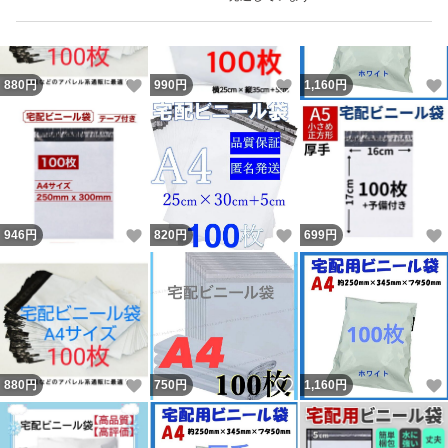
で）
いいね！
いいね！
880
円
990
円
1,160
円
細かいことが気になる人は、かなり慎重にご検討くださ
い。
商品はポスト投函でのお届けになります。
お届け目安：発送から2～3日後（土日祝を除く）
いいね！
いいね！
946
円
820
円
699
円
※簡易包装で発送します。
写真の色と実物とでは多少違う場合がございます。
本商品は届いてすぐの場合、素材特有の臭いが感じられる
いいね！
いいね！
880
円
750
円
1,160
円
ことがあります。