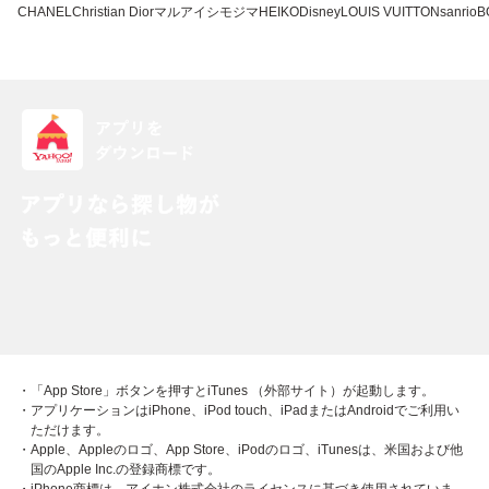
CHANEL
Christian Dior
マルアイ
シモジマ
HEIKO
Disney
LOUIS VUITTON
sanrio
B
・「App Store」ボタンを押すとiTunes （外部サイト）が起動します。
・アプリケーションはiPhone、iPod touch、iPadまたはAndroidでご利用い
ただけます。
・Apple、Appleのロゴ、App Store、iPodのロゴ、iTunesは、米国および他
国のApple Inc.の登録商標です。