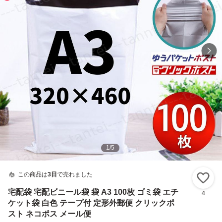
1
/
5
この商品は
3日
で売れました
い
宅配袋 宅配ビニール袋 袋 A3 100枚 ゴミ袋 エチ
4
ケット袋 白色 テープ付 定形外郵便 クリックポ
スト ネコポス メール便