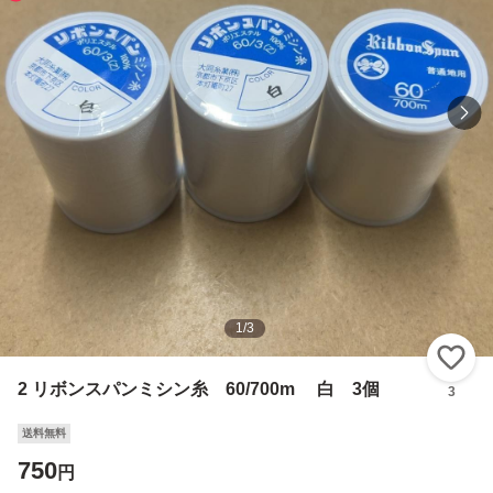
1
/
3
い
2 リボンスパンミシン糸 60/700m 白 3個
3
送料無料
750
円