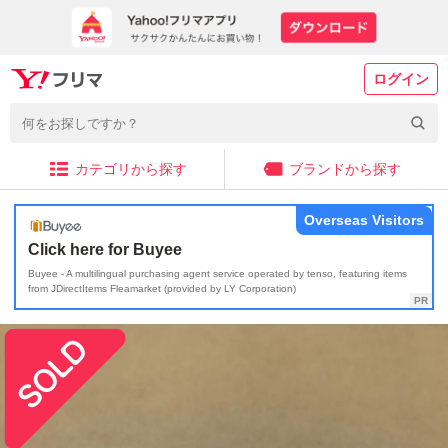
ログイン
カテゴリから探す
ブランドから探す
Overseas Visitors
Click here for Buyee
Buyee - A multilingual purchasing agent service operated by tenso, featuring items
from JDirectItems Fleamarket (provided by LY Corporation)