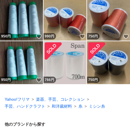
いいね！
いいね！
950
円
990
円
750
円
いいね！
950
円
766
円
750
円
Yahoo!フリマ
楽器、手芸、コレクション
手芸、ハンドクラフト
和洋裁材料
糸
ミシン糸
他のブランドから探す