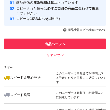
安心取引出品者
商品画像の
無断転載は禁止
されています
心・安全なユーザーです
コピーされた情報は
必ずご自身の商品に合わせて編集
取引実績
してください
コピーは
1商品につき1回
です
このユーザーはYahoo!フリマの取
取引実績◯+
いいね！
いいね！
750
円
540
円
750
円
引を完了させた実績があります
商品情報コピー機能について
このユーザーは他フリマサービス
他フリマ実績◯+
出品ページへ
での取引実績があります
キャンセル
スピード&安心発送
いいね！
いいね！
750
※このバッジは実績に基づく表示であり、発送を保証しているものではあり
円
990
円
750
円
ません
このユーザーは高頻度で24時間以内
スピード＆安心発送
＆設定した発送日数内に発送していま
す
このユーザーは高頻度で24時間以内
スピード発送
に発送しています
いいね！
いいね！
750
円
500
円
750
円
最大10%対象
このユーザーは設定した発送日数内に