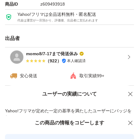
商品ID
z609493918
Yahoo!フリマは全品送料無料・匿名配送
代金は運営が一旦預かり、評価後、出品者に支払われます
出品者
momo8/7-17まで発送休み
（
922
）
本人確認済
安心発送
取引実績99+
ユーザーの実績について
価格の相談
商品への質問
商品への質問からの値下げ交渉、不適切なカテゴリ変更依頼は禁止です
Yahoo!フリマが定めた一定の基準を満たしたユーザーにバッジを
付与しています
この商品をみている人にオススメ
この商品の情報をコピーします
安心取引出品者
最大10%対象
Yahoo!フリマの基準をクリアした安