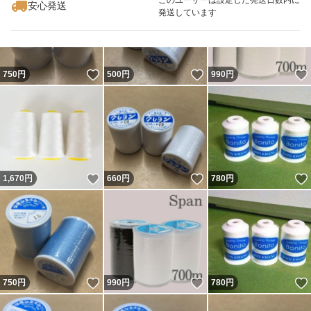
安心発送
発送しています
いいね！
いいね！
750
円
500
円
990
円
いいね！
いいね！
1,670
円
660
円
780
円
いいね！
いいね！
750
円
990
円
780
円