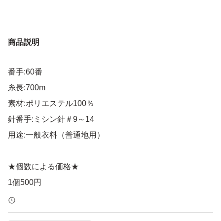
商品説明
番手:60番
糸長:700m
素材:ポリエステル100％
針番手:ミシン針＃9～14
用途:一般衣料（普通地用）
★個数による価格★
1個500円
2個750円
3個990円