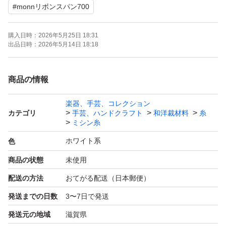
#
monnリボンスパン700
4個1240円
5個1450円
購入日時：
2026年5月25日 18:31
6個1560円
出品日時：
2026年5月14日 18:18
7個1750円
8個1920円
商品の情報
9個2070円
楽器、手芸、コレクション
10個～1個220円×個数で計算いたします。
カテゴリ
手芸、ハンドクラフト
和洋裁材料
糸
在庫は沢山ございます。色の組み合わせ変更OKです！
ミシン糸
ご購入後メッセージにてお伝えください。
ホワイト系
色
商品の状態
未使用
monnリボンスパン700
配送の方法
おてがる配送（日本郵便）
発送までの日数
3〜7日で発送
発送元の地域
滋賀県