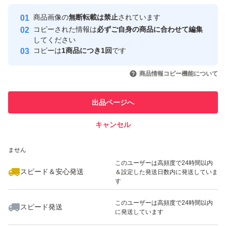
保管には充分ご注意下さい。
Yahoo!フリマの基準をクリアした安
安心取引出品者
商品画像の
無断転載は禁止
されています
心・安全なユーザーです
コピーされた情報は
必ずご自身の商品に合わせて編集
取引実績
してください
お値下げはしません。
コピーは
1商品につき1回
です
写真はイメージです。
このユーザーはYahoo!フリマの取
取引実績◯+
いいね！
いいね！
3,500
円
3,300
円
3,300
円
引を完了させた実績があります
商品情報コピー機能について
最大10%対象
最大10%対象
このユーザーは他フリマサービス
他フリマ実績◯+
出品ページへ
での取引実績があります
キャンセル
スピード&安心発送
いいね！
いいね！
3,300
※このバッジは実績に基づく表示であり、発送を保証しているものではあり
円
2,400
円
3,300
円
ません
最大10%対象
このユーザーは高頻度で24時間以内
スピード＆安心発送
＆設定した発送日数内に発送していま
す
このユーザーは高頻度で24時間以内
スピード発送
に発送しています
いいね！
いいね！
2,300
円
3,300
円
3,500
円