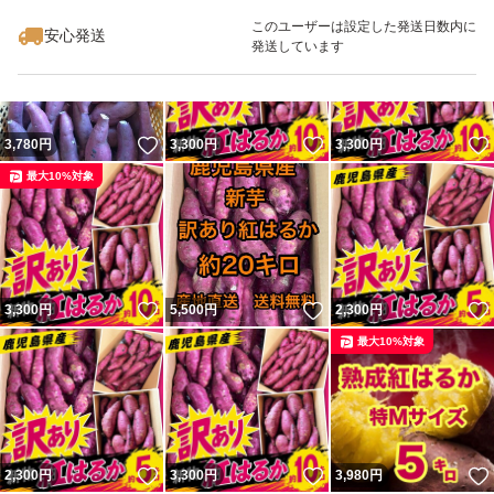
最大10%対象
このユーザーは設定した発送日数内に
安心発送
発送しています
いいね！
いいね！
3,780
円
3,300
円
3,300
円
最大10%対象
いいね！
いいね！
3,300
円
5,500
円
2,300
円
最大10%対象
いいね！
いいね！
2,300
円
3,300
円
3,980
円