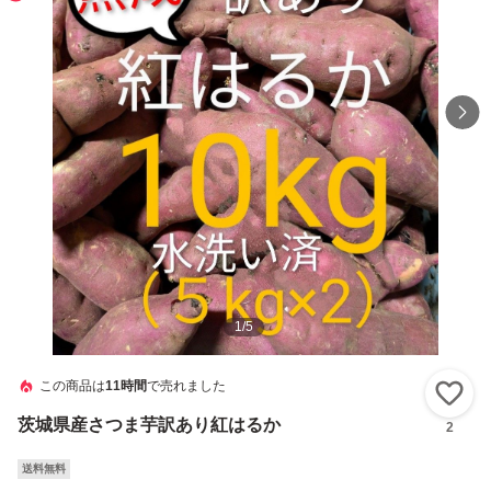
1
/
5
この商品は
11時間
で売れました
い
茨城県産さつま芋訳あり紅はるか
2
送料無料