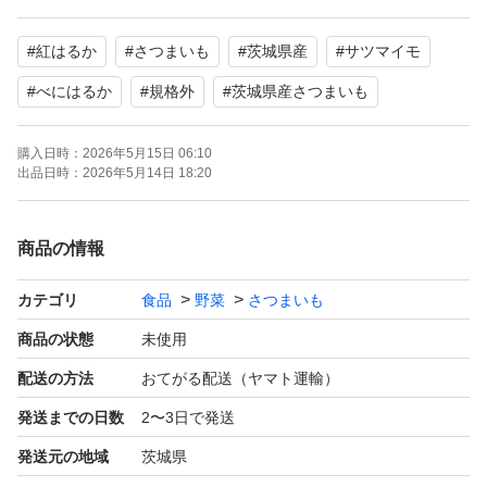
す。
#
紅はるか
#
さつまいも
#
茨城県産
#
サツマイモ
訳ありですので、大きいものや小さいもの、形がいびつだ
#
べにはるか
#
規格外
#
茨城県産さつまいも
ったり、細長いもの、収穫時折れてしまったもの、皮が削
購入日時：
2026年5月15日 06:10
れてしまったもの、虫食いなど、スーパーなどの店頭では
出品日時：
2026年5月14日 18:20
あまり見かけないものも入ってます。
ですが、紅はるかにはかわりはありませんので、
商品の情報
美味しく召し上がれます。
（折れているものはお早めにお召し上がり下さい）
カテゴリ
食品
野菜
さつまいも
商品の状態
未使用
訳ありとなってますが、綺麗なお芋も多く入っておりま
配送の方法
おてがる配送（ヤマト運輸）
す。
発送までの日数
2〜3日で発送
発送元の地域
茨城県
出荷日に検品して箱詰めしておりますが、輸送時の状況や