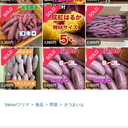
3,300
円
3,980
円
2,400
円
2,200
円
5,000
円
5,000
円
Yahoo!フリマ
食品
野菜
さつまいも