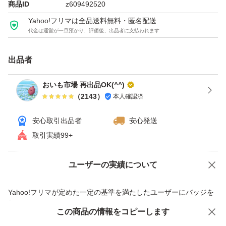
商品ID
z609492520
温度．湿度などで皮に傷がついたり、傷みが出てしまうか
Yahoo!フリマは全品送料無料・匿名配送
もしれません。
代金は運営が一旦預かり、評価後、出品者に支払われます
遠方の方や翌日受け取りできない方は、お受け取り時に傷
出品者
んでいることもあるかもしれませんので、その旨ご了承下
おいも市場 再出品OK(^^)
さい。
（
2143
）
本人確認済
安心取引出品者
安心発送
上記の件で何か気になることがありましたら、ご質問や評
取引実績99+
価する前にコメントにてお問い合わせ下さい。
ユーザーの実績について
価格の相談
商品への質問
一定の温度と湿度が保つ、さつまいも専用貯蔵庫で
商品への質問からの値下げ交渉、不適切なカテゴリ変更依頼は禁止です
追熟させております。
Yahoo!フリマが定めた一定の基準を満たしたユーザーにバッジを
付与しています
ただし、ご購入後は野菜ですので保存状況によって
この商品をみている人にオススメ
この商品の情報をコピーします
安心取引出品者
すぐに傷むこともあります。