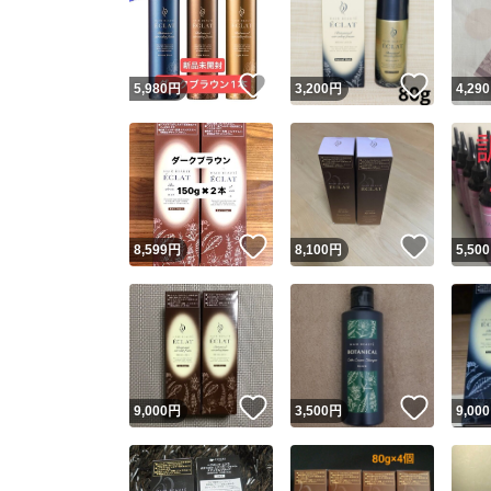
いいね！
いいね
5,980
円
3,200
円
4,290
いいね！
いいね
8,599
円
8,100
円
5,500
Yaho
安心取引
安心
いいね！
いいね
9,000
円
3,500
円
9,000
取引実績
取引