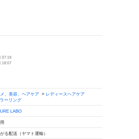
 ボタニカル エアカラーフォーム EX ダ
g 1箱
の高さの都合、ビニールのみの簡易梱包となり
07:19
18:07
ます。
メ、美容、ヘアケア
レディースヘアケア
ラーリング
URE LABO
用
がる配送（ヤマト運輸）