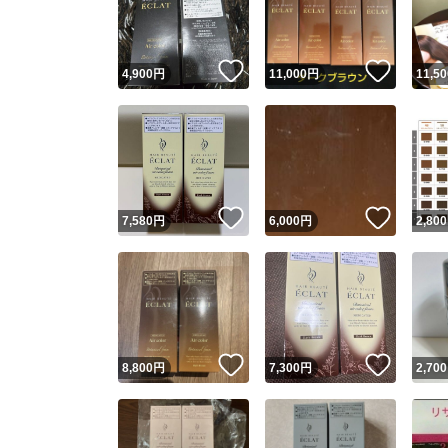
他フ
いいね！
いいね
4,900
円
11,000
円
11,50
スピード
※このバッ
スピ
いいね！
いいね
7,580
円
6,000
円
2,800
スピ
安心
いいね！
いいね
8,800
円
7,300
円
2,700