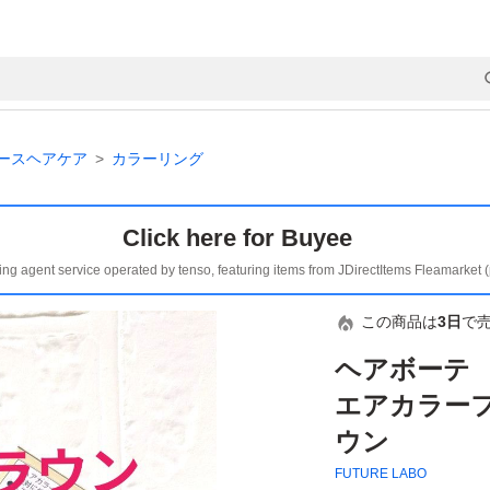
ースヘアケア
カラーリング
Click here for Buyee
ing agent service operated by tenso, featuring items from JDirectItems Fleamarket 
この商品は
3日
で
ヘアボーテ
エアカラーフ
ウン
FUTURE LABO