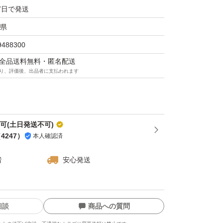
7日で発送
県
9488300
マは全品送料無料・匿名配送
り、評価後、出品者に支払われます
可(土日発送不可)
（
4247
）
本人確認済
者
安心発送
相談
商品への質問