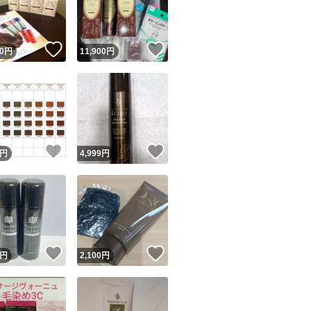
商品情報コピー機
リマ実績◯+
このユーザーは他フリマサービスでの取引実績があります
！
いいね！
いいね！
0
円
11,900
円
出品ページへ
&安心発送
キャンセル
ジは実績に基づく表示であり、発送を保証しているものではありません
このユーザーは高頻度で24時間以内＆設定した発送日数内に
ード＆安心発送
ます
！
いいね！
いいね！
円
4,999
円
ード発送
このユーザーは高頻度で24時間以内に発送しています
発送
このユーザーは設定した発送日数内に発送しています
！
いいね！
いいね！
円
2,100
円