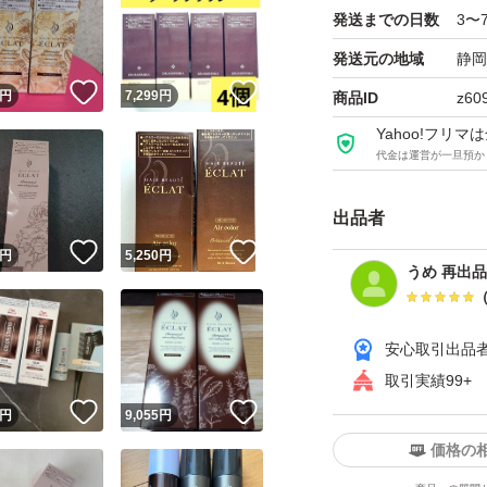
発送までの日数
3〜
発送元の地域
静岡
！
いいね！
いいね！
円
7,299
円
商品ID
z60
Yahoo!フリ
代金は運営が一旦預か
出品者
！
いいね！
いいね！
円
5,250
円
うめ 再出品
安心取引出品
取引実績99+
！
いいね！
いいね！
円
9,055
円
価格の