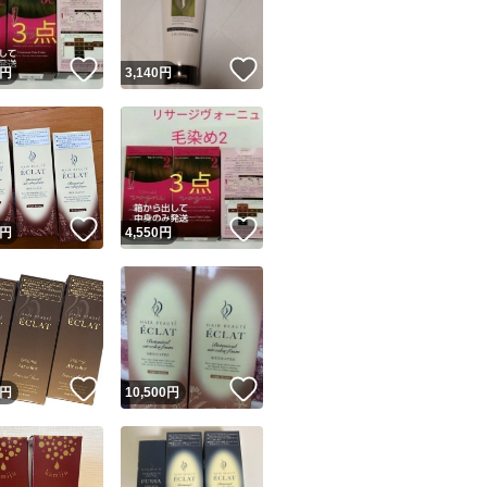
！
いいね！
いいね！
円
3,140
円
！
いいね！
いいね！
円
4,550
円
！
いいね！
いいね！
円
10,500
円