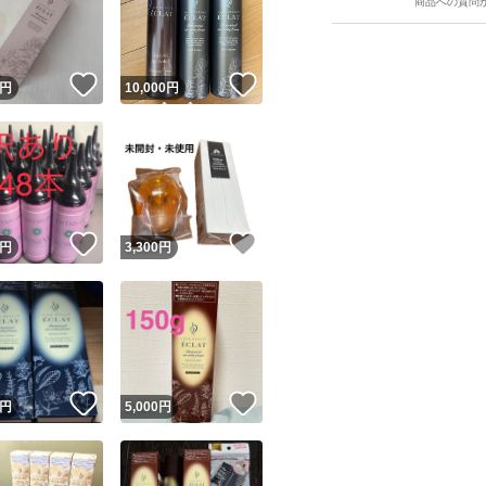
商品への質問
！
いいね！
いいね！
円
10,000
円
ユーザーの実績について
！
いいね！
いいね！
円
3,300
円
o!フリマが定めた一定の基準を満たしたユーザーにバッジを付与しています
出品者
この商品の情報をコピーします
取引出品者
Yahoo!フリマの基準をクリアした安心・安全なユーザーです
！
いいね！
いいね！
商品画像の
無断転載は禁止
されています
円
5,000
円
コピーされた情報は
必ずご自身の商品に合わせて編集
してください
コピーは
1商品につき1回
です
実績◯+
このユーザーはYahoo!フリマの取引を完了させた実績があり