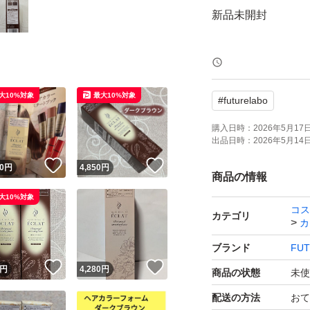
新品未開封
ヘアボーテ エクラ
ークブラウン 80
大10%対象
最大10%対象
#
futurelabo
宅配便コンパクト
購入日時：
2026年5月17日 
出品日時：
2026年5月14日 
ます。
！
いいね！
いいね！
0
円
4,850
円
商品の情報
宜しくお願い致し
大10%対象
コス
m(__)m
カテゴリ
カ
ブランド
FUT
！
いいね！
いいね！
円
4,280
円
商品の状態
未使
配送の方法
おて