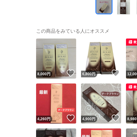
この商品をみている人にオススメ
最
いいね！
いいね
8,000
円
6,800
円
12,00
最
いいね！
いいね
4,260
円
4,900
円
8,980