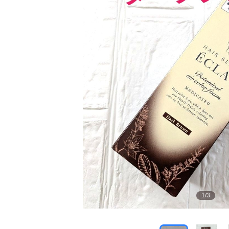
1
/
3