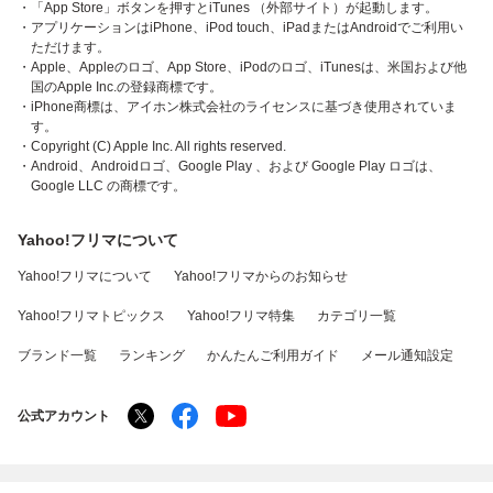
・「App Store」ボタンを押すとiTunes （外部サイト）が起動します。
・アプリケーションはiPhone、iPod touch、iPadまたはAndroidでご利用い
ただけます。
・Apple、Appleのロゴ、App Store、iPodのロゴ、iTunesは、米国および他
国のApple Inc.の登録商標です。
・iPhone商標は、アイホン株式会社のライセンスに基づき使用されていま
す。
・Copyright (C) Apple Inc. All rights reserved.
・Android、Androidロゴ、Google Play 、および Google Play ロゴは、
Google LLC の商標です。
Yahoo!フリマについて
Yahoo!フリマについて
Yahoo!フリマからのお知らせ
Yahoo!フリマトピックス
Yahoo!フリマ特集
カテゴリ一覧
ブランド一覧
ランキング
かんたんご利用ガイド
メール通知設定
公式アカウント