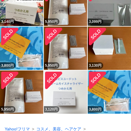
3,140
円
5,950
円
3,099
円
3,800
円
5,950
円
3,130
円
5,950
円
3,120
円
3,800
円
Yahoo!フリマ
コスメ、美容、ヘアケア