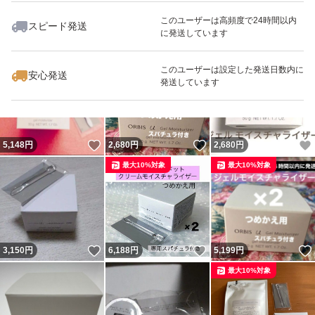
このユーザーは高頻度で24時間以内
スピード発送
に発送しています
いいね！
いいね！
2,600
円
3,120
円
2,679
円
最大10%対象
このユーザーは設定した発送日数内に
安心発送
発送しています
いいね！
いいね！
5,148
円
2,680
円
2,680
円
最大10%対象
最大10%対象
いいね！
いいね！
3,150
円
6,188
円
5,199
円
最大10%対象