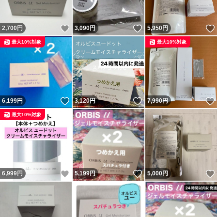
いいね！
いいね！
2,700
円
3,090
円
5,950
円
最大10%対象
最大10%対象
いいね！
いいね！
6,199
円
3,120
円
7,990
円
最大10%対象
いいね！
いいね！
6,999
円
5,199
円
5,000
円