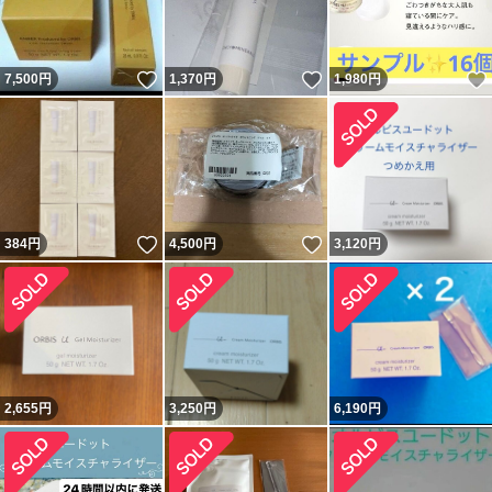
いいね！
いいね！
7,500
円
1,370
円
1,980
円
いいね！
いいね！
384
円
4,500
円
3,120
円
2,655
円
3,250
円
6,190
円