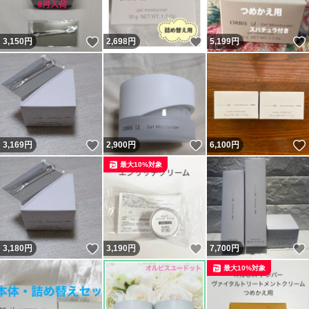
いいね！
いいね！
3,150
円
2,698
円
5,199
円
いいね！
いいね！
3,169
円
2,900
円
6,100
円
最大10%対象
いいね！
いいね！
3,180
円
3,190
円
7,700
円
最大10%対象