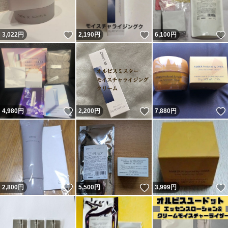
いいね！
いいね！
3,022
円
2,190
円
6,100
円
いいね！
いいね！
4,980
円
2,200
円
7,880
円
いいね！
いいね！
2,800
円
5,500
円
3,999
円