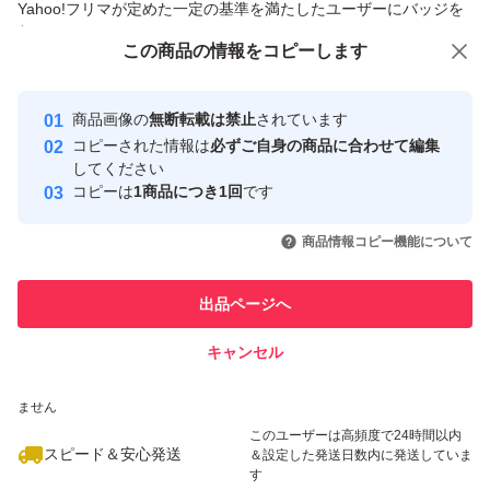
Yahoo!フリマが定めた一定の基準を満たしたユーザーにバッジを
付与しています
この商品をみている人にオススメ
この商品の情報をコピーします
安心取引出品者
最大10%対象
最大10%対象
最大10%対象
Yahoo!フリマの基準をクリアした安
安心取引出品者
商品画像の
無断転載は禁止
されています
心・安全なユーザーです
コピーされた情報は
必ずご自身の商品に合わせて編集
取引実績
してください
コピーは
1商品につき1回
です
このユーザーはYahoo!フリマの取
取引実績◯+
いいね！
いいね！
2,670
円
2,680
円
2,680
円
引を完了させた実績があります
商品情報コピー機能について
最大10%対象
最大10%対象
このユーザーは他フリマサービス
他フリマ実績◯+
出品ページへ
での取引実績があります
キャンセル
スピード&安心発送
いいね！
いいね！
3,120
※このバッジは実績に基づく表示であり、発送を保証しているものではあり
円
3,150
円
3,099
円
ません
最大10%対象
このユーザーは高頻度で24時間以内
スピード＆安心発送
＆設定した発送日数内に発送していま
す