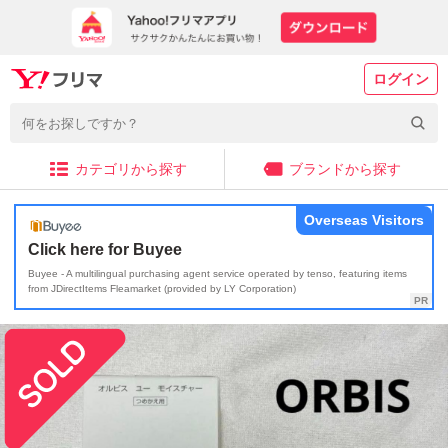
ログイン
カテゴリから探す
ブランドから探す
Overseas Visitors
Click here for Buyee
Buyee - A multilingual purchasing agent service operated by tenso, featuring items
from JDirectItems Fleamarket (provided by LY Corporation)