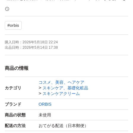
素早く浸透させ、抱え込んだ膜で守ります。
価格は3,300円（税込）です。
#
orbis
<br>
免責
購入日時：
2026年5月18日 22:24
出品日時：
2026年5月14日 17:38
- ブランド: ORBIS
- 商品名: u MOISTURE
商品の情報
- 日本語商品名: オルビス ユー モイスチャー
コスメ、美容、ヘアケア
- 専用: つめかえ用
カテゴリ
スキンケア、基礎化粧品
スキンケアクリーム
詰め替え用以外はオマケでお付けしておりますので、外し
ブランド
ORBIS
た場合も値段は変わりません。
商品の状態
未使用
テープ等で封印されている商品は中身の写真は撮れません
配送の方法
おてがる配送（日本郵便）
のでご了承下さい。