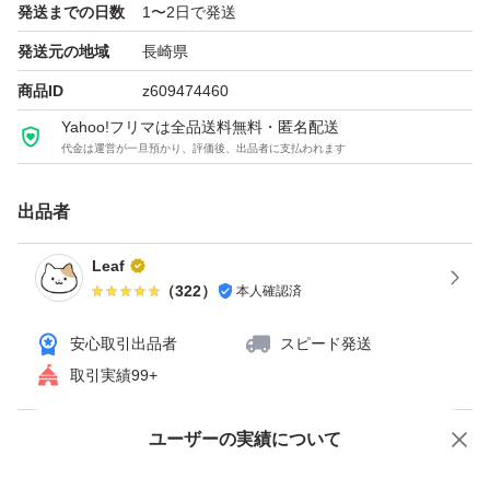
発送までの日数
1〜2日で発送
発送元の地域
長崎県
ポスト投函商品で厚さが3.5cmギリギリの商品は、ラッピ
商品ID
z609474460
ングしますがプチプチで包装出来ないケースがありますの
Yahoo!フリマは全品送料無料・匿名配送
でご了承の上購入して下さい。
代金は運営が一旦預かり、評価後、出品者に支払われます
出品者
Leaf
（
322
）
本人確認済
安心取引出品者
スピード発送
取引実績99+
ユーザーの実績について
価格の相談
商品への質問
商品への質問からの値下げ交渉、不適切なカテゴリ変更依頼は禁止です