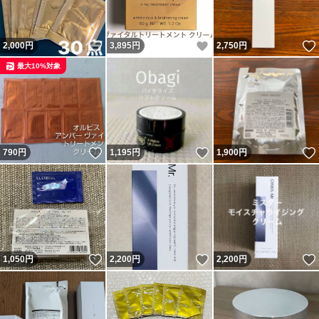
いいね！
いいね！
2,000
円
3,895
円
2,750
円
最大10%対象
いいね！
いいね！
790
円
1,195
円
1,900
円
いいね！
いいね！
1,050
円
2,200
円
2,200
円