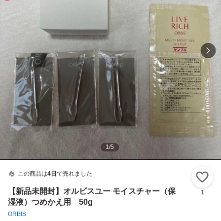
1
/
5
この商品は
4日
で売れました
い
【新品未開封】オルビスユー モイスチャー（保
1
湿液）つめかえ用 50g
ORBIS