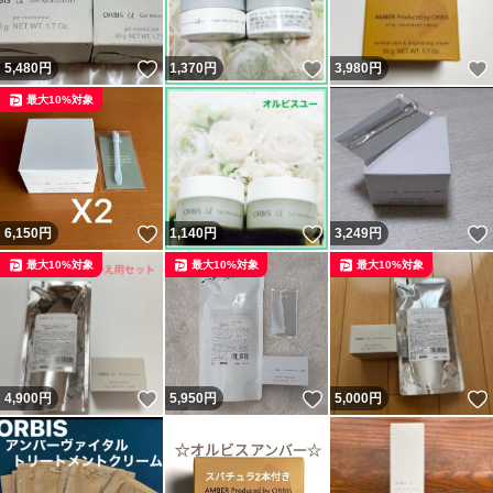
いいね！
いいね！
5,480
円
1,370
円
3,980
円
最大10%対象
いいね！
いいね！
6,150
円
1,140
円
3,249
円
最大10%対象
最大10%対象
最大10%対象
いいね！
いいね！
4,900
円
5,950
円
5,000
円