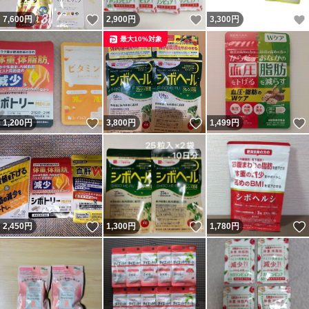
いいね！
いいね！
7,600
円
2,900
円
3,300
円
最大10%対象
いいね！
いいね！
1,200
円
3,800
円
1,499
円
いいね！
いいね！
2,450
円
1,300
円
1,780
円