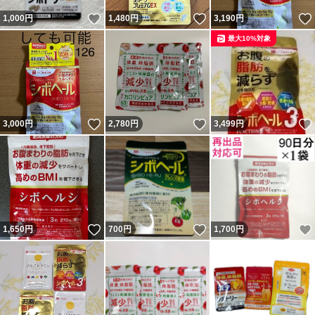
いいね！
いいね！
1,000
円
1,480
円
3,190
円
最大10%対象
いいね！
いいね！
3,000
円
2,780
円
3,499
円
いいね！
いいね！
1,650
円
700
円
1,700
円