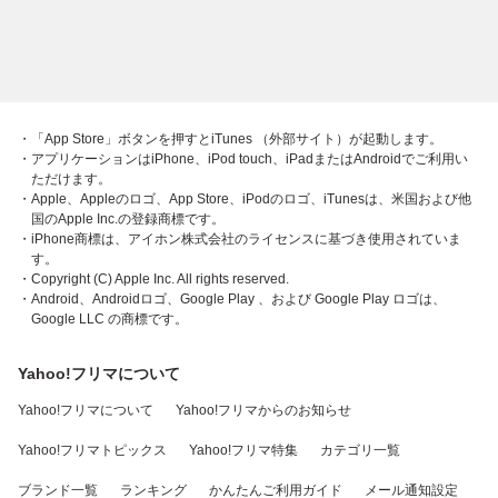
・「App Store」ボタンを押すとiTunes （外部サイト）が起動します。
・アプリケーションはiPhone、iPod touch、iPadまたはAndroidでご利用い
ただけます。
・Apple、Appleのロゴ、App Store、iPodのロゴ、iTunesは、米国および他
国のApple Inc.の登録商標です。
・iPhone商標は、アイホン株式会社のライセンスに基づき使用されていま
す。
・Copyright (C) Apple Inc. All rights reserved.
・Android、Androidロゴ、Google Play 、および Google Play ロゴは、
Google LLC の商標です。
Yahoo!フリマについて
Yahoo!フリマについて
Yahoo!フリマからのお知らせ
Yahoo!フリマトピックス
Yahoo!フリマ特集
カテゴリ一覧
ブランド一覧
ランキング
かんたんご利用ガイド
メール通知設定