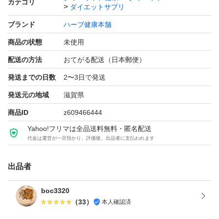
カテゴリ
ダイエットサプリ
ブランド
ハーブ健康本舗
商品の状態
未使用
配送の方法
おてがる配送（日本郵便）
発送までの日数
2〜3日で発送
発送元の地域
滋賀県
商品ID
z609466444
Yahoo!フリマは全品送料無料・匿名配送
代金は運営が一旦預かり、評価後、出品者に支払われます
出品者
boc3320
（
33
）
本人確認済