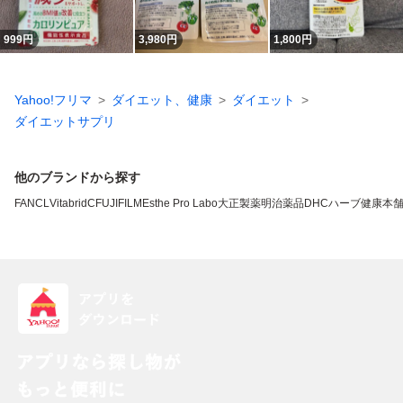
999
円
3,980
円
1,800
円
Yahoo!フリマ
ダイエット、健康
ダイエット
ダイエットサプリ
他のブランドから探す
FANCL
VitabridC
FUJIFILM
Esthe Pro Labo
大正製薬
明治薬品
DHC
ハーブ健康本