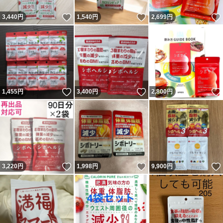
いいね！
いいね！
3,440
円
1,540
円
2,699
円
いいね！
いいね！
1,455
円
3,400
円
2,800
円
いいね！
いいね！
3,220
円
1,998
円
9,900
円