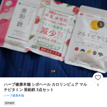
1
/
4
い
ハーブ健康本舗 シボヘール カロリンピュア マル
0
チビタミン 亜鉛鉄 3点セット
ハーブ健康本舗
送料無料