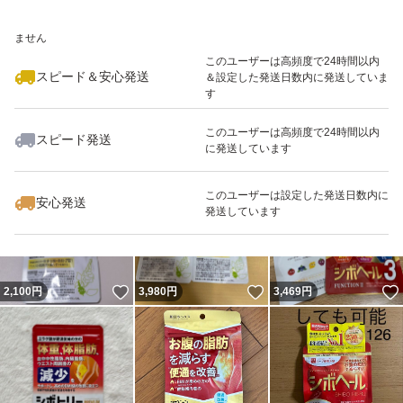
いいね！
いいね！
3,599
※このバッジは実績に基づく表示であり、発送を保証しているものではあり
円
1,850
円
2,580
円
ません
このユーザーは高頻度で24時間以内
スピード＆安心発送
＆設定した発送日数内に発送していま
す
このユーザーは高頻度で24時間以内
スピード発送
に発送しています
いいね！
いいね！
1,308
円
1,798
円
1,580
円
このユーザーは設定した発送日数内に
安心発送
発送しています
いいね！
いいね！
2,100
円
3,980
円
3,469
円