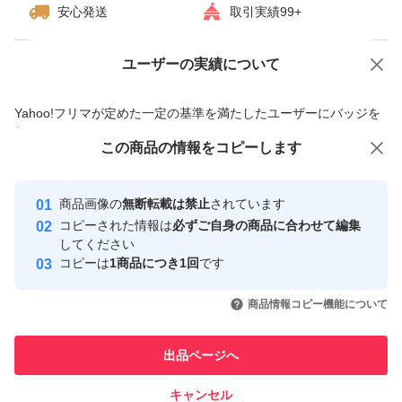
安心発送
取引実績99+
ユーザーの実績について
価格の相談
商品への質問
商品への質問からの値下げ交渉、不適切なカテゴリ変更依頼は禁止です
Yahoo!フリマが定めた一定の基準を満たしたユーザーにバッジを
付与しています
この商品をみている人にオススメ
この商品の情報をコピーします
安心取引出品者
最大10%対象
Yahoo!フリマの基準をクリアした安
安心取引出品者
商品画像の
無断転載は禁止
されています
心・安全なユーザーです
コピーされた情報は
必ずご自身の商品に合わせて編集
取引実績
してください
コピーは
1商品につき1回
です
このユーザーはYahoo!フリマの取
取引実績◯+
いいね！
いいね！
2,780
円
1,400
円
3,800
円
引を完了させた実績があります
商品情報コピー機能について
このユーザーは他フリマサービス
他フリマ実績◯+
出品ページへ
での取引実績があります
キャンセル
スピード&安心発送