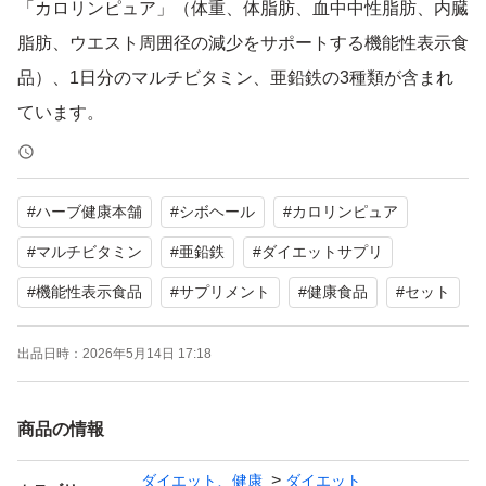
「カロリンピュア」（体重、体脂肪、血中中性脂肪、内臓
脂肪、ウエスト周囲径の減少をサポートする機能性表示食
品）、1日分のマルチビタミン、亜鉛鉄の3種類が含まれ
ています。
よろしくお願いいたします。
#
ハーブ健康本舗
#
シボヘール
#
カロリンピュア
#
マルチビタミン
#
亜鉛鉄
#
ダイエットサプリ
#
機能性表示食品
#
サプリメント
#
健康食品
#
セット
出品日時：
2026年5月14日 17:18
商品の情報
ダイエット、健康
ダイエット