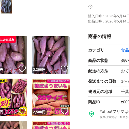
量...7kg
購入日時：
2026年5月14日 
出品日時：
2026年5月14日 
土付きです。
商品の情報
大10%対象
カテゴリ
食品
お値下げ不可
商品の状態
傷や
！
いいね！
いいね！
計量はダンボールに
円
2,300
円
配送の方法
おて
ただきます。
発送までの日数
3〜
重量はダンボール
発送元の地域
千葉
商品ID
z60
芋の状態や在庫状
！
いいね！
いいね！
Yahoo!フリ
円
2,500
円
あります。
代金は運営が一旦預か
また、在庫が無く