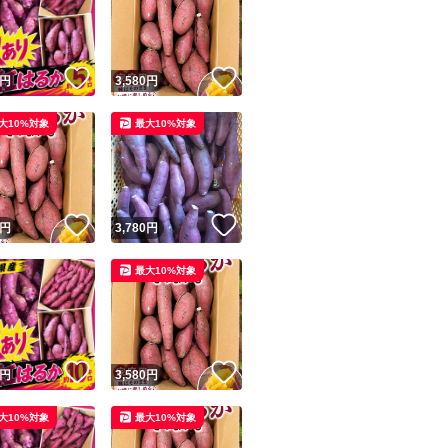
商品到着後は直射
ます。
！
いいね！
いいね！
円
3,580
円
大10%対象
最大10%対象
ユーザーの実績について
！
いいね！
いいね！
円
3,780
円
o!フリマが定めた一定の基準を満たしたユーザーにバッジを付与しています
最大10%対象
出品者
この商品の情報をコピーします
取引出品者
Yahoo!フリマの基準をクリアした安心・安全なユーザーです
！
いいね！
いいね！
商品画像の
無断転載は禁止
されています
円
3,580
円
コピーされた情報は
必ずご自身の商品に合わせて編集
してください
大10%対象
最大10%対象
コピーは
1商品につき1回
です
実績◯+
このユーザーはYahoo!フリマの取引を完了させた実績があり