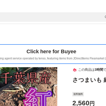
Click here for Buyee
ing agent service operated by tenso, featuring items from JDirectItems Fleamarket 
この商品は
3時間
さつまいも 紅
送料無料
2,560
円