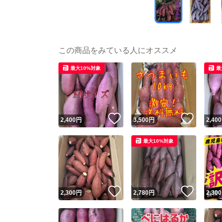
この商品をみている人にオススメ
最大10%対象
最
いいね！
いいね
2,400
円
3,500
円
2,400
最大10%対象
いいね！
いいね
2,300
円
2,780
円
2,300