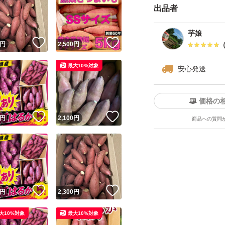
出品者
いねしている方は
芋娘
複数商品のご購入
！
いいね！
いいね！
円
2,500
円
ば差額送料を引い
最大10%対象
安心発送
専用出品はできま
もし他の方が先に
価格の
とお取引となりま
！
いいね！
いいね！
円
2,100
円
商品への質問
1~2日の発送を心
作業の都合や天候に
日としてあります
発送までに1週間以
！
いいね！
いいね！
円
2,300
円
い。
大10%対象
最大10%対象