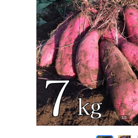
1
/
3