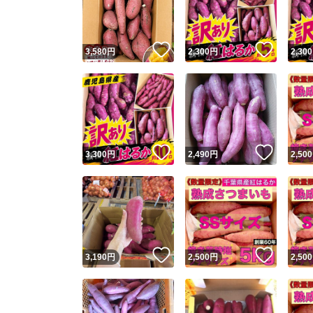
他フ
いいね！
いいね
3,580
円
2,300
円
2,300
スピード
※このバッ
スピ
いいね！
いいね
3,300
円
2,490
円
2,500
スピ
安心
いいね！
いいね
3,190
円
2,500
円
2,500