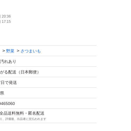
20:36
17:15
野菜
さつまいも
汚れあり
詰めた状態で100~500gほど多く入れさせてい
がる配送（日本郵便）
7日で発送
込みでの表示になります。
県
9465060
況、市場価格の相場で価格が変更になる場合が
マは全品送料無料・匿名配送
り、評価後、出品者に支払われます
なり次第商品を削除させていただきますのでい