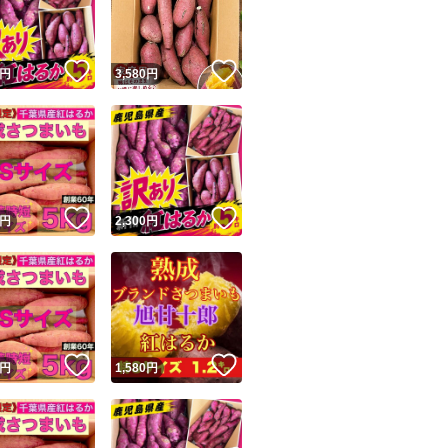
商品情報コピー機
リマ実績◯+
このユーザーは他フリマサービスでの取引実績があります
！
いいね！
いいね！
円
3,580
円
出品ページへ
&安心発送
キャンセル
ジは実績に基づく表示であり、発送を保証しているものではありません
このユーザーは高頻度で24時間以内＆設定した発送日数内に
ード＆安心発送
ます
！
いいね！
いいね！
円
2,300
円
ード発送
このユーザーは高頻度で24時間以内に発送しています
発送
このユーザーは設定した発送日数内に発送しています
！
いいね！
いいね！
円
1,580
円