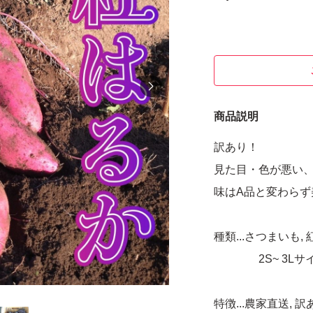
商品説明
訳あり！
見た目・色が悪い
味はA品と変わらず
種類...さつまいも,
2S~ 3Lサイ
特徴...農家直送, 訳