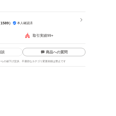
ご理解ください。
をご希望の場合、質問よりメッセージを頂けれ
（
1589
）
本人確認済
ておまとめしたものを出品致します。
取引実績99+
せんので早めにご購入をお願い致します。
ご購入してしまった場合は先にご購入頂いた方
相談
商品への質問
すのでご理解ください。
からの値下げ交渉、不適切なカテゴリ変更依頼は禁止です
がけています。
より遅れる場合がありますので発送まで4~7
。
上かかる場合もありますのでご了承くださ