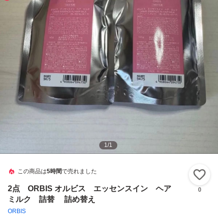
1
/
1
この商品は
5時間
で売れました
い
2点 ORBIS オルビス エッセンスイン ヘア
0
ミルク 詰替 詰め替え
ORBIS