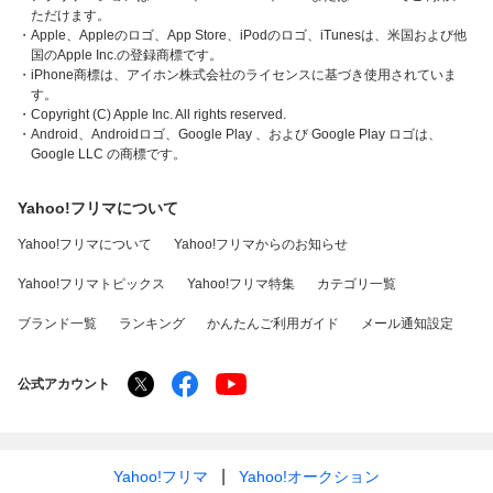
ただけます。
・Apple、Appleのロゴ、App Store、iPodのロゴ、iTunesは、米国および他
国のApple Inc.の登録商標です。
・iPhone商標は、アイホン株式会社のライセンスに基づき使用されていま
す。
・Copyright (C) Apple Inc. All rights reserved.
・Android、Androidロゴ、Google Play 、および Google Play ロゴは、
Google LLC の商標です。
Yahoo!フリマについて
Yahoo!フリマについて
Yahoo!フリマからのお知らせ
Yahoo!フリマトピックス
Yahoo!フリマ特集
カテゴリ一覧
ブランド一覧
ランキング
かんたんご利用ガイド
メール通知設定
公式アカウント
Yahoo!フリマ
Yahoo!オークション