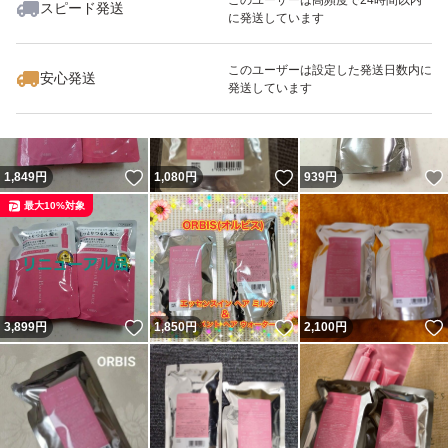
スピード発送
に発送しています
いいね！
いいね！
2,000
円
1,890
円
3,200
円
最大10%対象
最大10%対象
このユーザーは設定した発送日数内に
安心発送
発送しています
いいね！
いいね！
1,849
円
1,080
円
939
円
最大10%対象
いいね！
いいね！
3,899
円
1,850
円
2,100
円