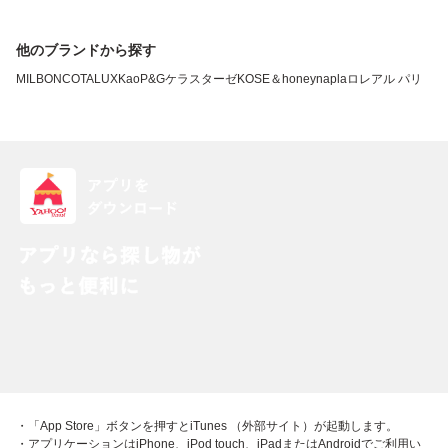
他のブランドから探す
MILBON
COTA
LUX
Kao
P&G
ケラスターゼ
KOSE
＆honey
napla
ロレアル パリ
・「App Store」ボタンを押すとiTunes （外部サイト）が起動します。
・アプリケーションはiPhone、iPod touch、iPadまたはAndroidでご利用い