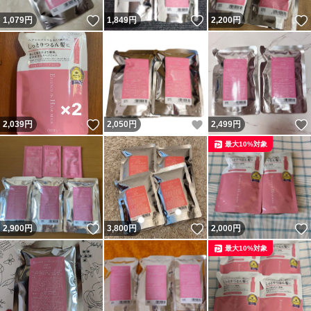
いいね！
いいね！
1,079
円
1,849
円
2,200
円
いいね！
いいね！
2,039
円
2,050
円
2,499
円
最大10%対象
いいね！
いいね！
2,900
円
3,800
円
2,000
円
最大10%対象