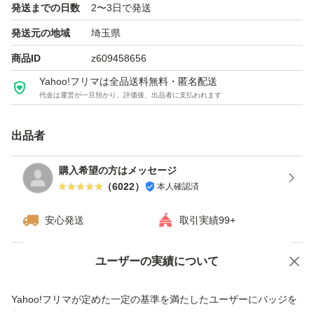
発送までの日数
2〜3日で発送
発送元の地域
埼玉県
商品ID
z609458656
Yahoo!フリマは全品送料無料・匿名配送
代金は運営が一旦預かり、評価後、出品者に支払われます
出品者
購入希望の方はメッセージ
（
6022
）
本人確認済
安心発送
取引実績99+
ユーザーの実績について
価格の相談
商品への質問
商品への質問からの値下げ交渉、不適切なカテゴリ変更依頼は禁止です
Yahoo!フリマが定めた一定の基準を満たしたユーザーにバッジを