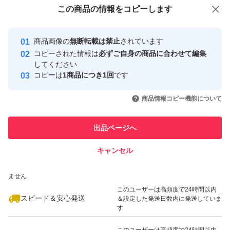
付与しています
この商品をみている人にオススメ
この商品の情報をコピーします
安心取引出品者
最大10%対象
最大10%対象
最大10%対象
Yahoo!フリマの基準をクリアした安
安心取引出品者
商品画像の
無断転載は禁止
されています
心・安全なユーザーです
コピーされた情報は
必ずご自身の商品に合わせて編集
取引実績
してください
コピーは
1商品につき1回
です
このユーザーはYahoo!フリマの取
取引実績◯+
いいね！
いいね！
1,980
円
2,039
円
1,689
円
引を完了させた実績があります
商品情報コピー機能について
最大10%対象
このユーザーは他フリマサービス
他フリマ実績◯+
出品ページへ
での取引実績があります
キャンセル
スピード&安心発送
いいね！
いいね！
1,699
※このバッジは実績に基づく表示であり、発送を保証しているものではあり
円
1,980
円
2,000
円
ません
最大10%対象
このユーザーは高頻度で24時間以内
スピード＆安心発送
＆設定した発送日数内に発送していま
す
このユーザーは高頻度で24時間以内