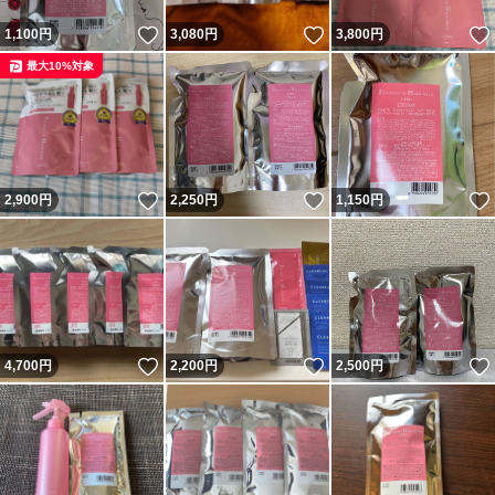
いいね！
いいね！
1,100
円
3,080
円
3,800
円
最大10%対象
いいね！
いいね！
2,900
円
2,250
円
1,150
円
いいね！
いいね！
4,700
円
2,200
円
2,500
円