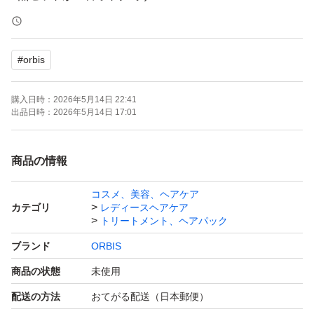
出品しておりますのでご検討ください
#
orbis
OPP等にはいれず、そのまま発送
開封後はメーカー元へ問い合わせはください。
購入日時：
2026年5月14日 22:41
出品日時：
2026年5月14日 17:01
ーーーーー
商品の情報
購入後のメッセージは発送時に行っております。
コスメ、美容、ヘアケア
遅くなる場合もございますがご理解ください。
カテゴリ
レディースヘアケア
再出品、専用出品可→お気軽にご質問下さい。
トリートメント、ヘアパック
ブランド
ORBIS
商品の状態
未使用
配送の方法
おてがる配送（日本郵便）