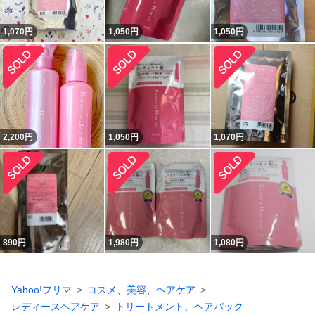
1,070
円
1,050
円
1,050
円
2,200
円
1,050
円
1,070
円
890
円
1,980
円
1,080
円
Yahoo!フリマ
コスメ、美容、ヘアケア
レディースヘアケア
トリートメント、ヘアパック