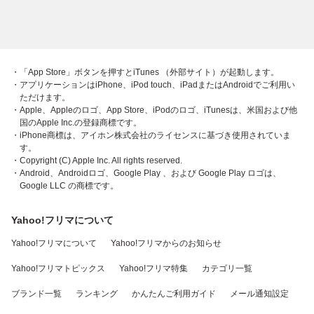
・「App Store」ボタンを押すとiTunes （外部サイト）が起動します。
・アプリケーションはiPhone、iPod touch、iPadまたはAndroidでご利用い
ただけます。
・Apple、Appleのロゴ、App Store、iPodのロゴ、iTunesは、米国および他
国のApple Inc.の登録商標です。
・iPhone商標は、アイホン株式会社のライセンスに基づき使用されていま
す。
・Copyright (C) Apple Inc. All rights reserved.
・Android、Androidロゴ、Google Play 、および Google Play ロゴは、
Google LLC の商標です。
Yahoo!フリマについて
Yahoo!フリマについて
Yahoo!フリマからのお知らせ
Yahoo!フリマトピックス
Yahoo!フリマ特集
カテゴリ一覧
ブランド一覧
ランキング
かんたんご利用ガイド
メール通知設定