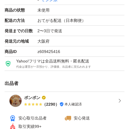
20→生成
商品の状態
未使用
配送の方法
おてがる配送（日本郵便）
◆ご希望色、ご希望本数ありましたらコメントください。
専用出店させていただきます
発送までの日数
2〜3日で発送
発送元の地域
大阪府
1本@390 11本@2050
商品ID
z609425416
2本@660 12本@2200
Yahoo!フリマは全品送料無料・匿名配送
3本@870 13本@2340
代金は運営が一旦預かり、評価後、出品者に支払われます
4本@1160 14本@2520
出品者
5本@1149 15本@2625
6本@1240 16本@2840
ポンポン
7本@1400 17本@2975
（
2290
）
本人確認済
8本@1560 18本@3100
安心取引出品者
安心発送
9本@1720 19本@3135
取引実績99+