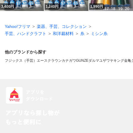
3,400
円
1,240
円
1,990
円
Yahoo!フリマ
楽器、手芸、コレクション
手芸、ハンドクラフト
和洋裁材料
糸
ミシン糸
他のブランドから探す
フジックス（手芸）
エースクラウン
カナガワ
GUNZE
ダルマ
ユザワヤ
キング
金亀