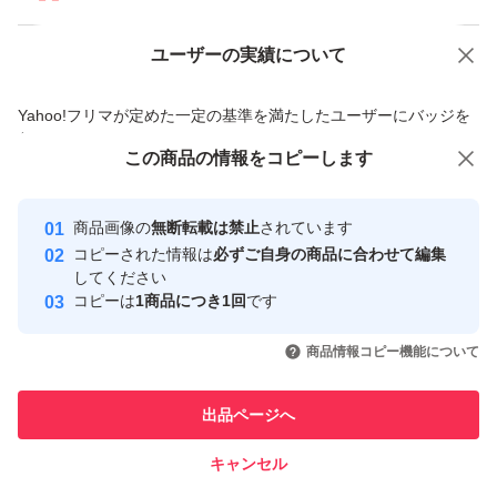
10本@1850 20本@3400
ユーザーの実績について
価格の相談
商品への質問
◆全て送料込み価格です
商品への質問からの値下げ交渉、不適切なカテゴリ変更依頼は禁止です
Yahoo!フリマが定めた一定の基準を満たしたユーザーにバッジを
付与しています
#ダイヤフェザー
この商品をみている人にオススメ
この商品の情報をコピーします
安心取引出品者
#オーバーロック糸
最大10%対象
最大10%対象
最大10%対象
Yahoo!フリマの基準をクリアした安
安心取引出品者
#ミシン糸
商品画像の
無断転載は禁止
されています
心・安全なユーザーです
コピーされた情報は
必ずご自身の商品に合わせて編集
#ロックミシン
取引実績
してください
#ロック糸
コピーは
1商品につき1回
です
このユーザーはYahoo!フリマの取
#糸取物語
取引実績◯+
いいね！
いいね！
1,240
円
1,560
円
2,840
円
引を完了させた実績があります
商品情報コピー機能について
#衣縫人
最大10%対象
このユーザーは他フリマサービス
#ハンドメイド
他フリマ実績◯+
出品ページへ
での取引実績があります
#シャッペスパン
キャンセル
スピード&安心発送
#手芸用品