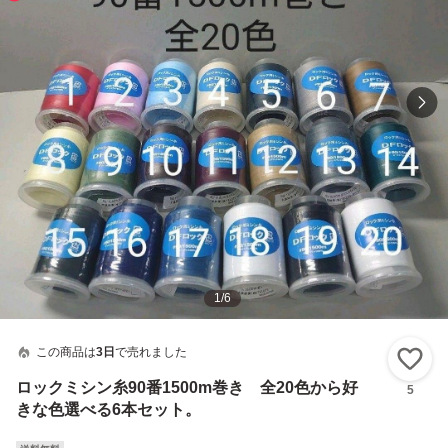
1
/
6
この商品は
3日
で売れました
い
ロックミシン糸90番1500m巻き 全20色から好
5
きな色選べる6本セット。