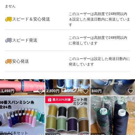
いいね！
いいね！
2,200
※このバッジは実績に基づく表示であり、発送を保証しているものではあり
円
1,250
円
1,990
円
ません
このユーザーは高頻度で24時間以内
スピード＆安心発送
＆設定した発送日数内に発送していま
す
このユーザーは高頻度で24時間以内
スピード発送
に発送しています
いいね！
いいね！
1,240
円
1,915
円
1,200
円
このユーザーは設定した発送日数内に
安心発送
発送しています
いいね！
いいね！
1,498
円
2,800
円
840
円
最大10%対象