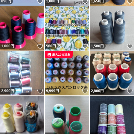
いいね！
いいね！
890
円
1,000
円
1,650
円
いいね！
いいね！
1,000
円
560
円
1,580
円
最大10%対象
いいね！
いいね！
2,900
円
9,999
円
2,800
円