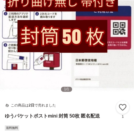
1
/
1
この商品は
2日
で売れました
い
ゆうパケットポストmini 封筒 50枚 匿名配送
1
送料無料