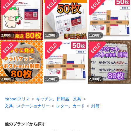
2,000
円
1,298
円
1,298
円
2,000
円
1,298
円
2,000
円
Yahoo!フリマ
キッチン、日用品、文具
文具、ステーショナリー
レター、カード
封筒
他のブランドから探す