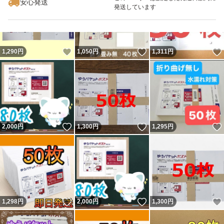
安心発送
発送しています
いいね！
いいね！
1,290
円
1,050
円
1,311
円
いいね！
いいね！
2,000
円
1,300
円
1,295
円
いいね！
いいね！
1,298
円
2,000
円
1,300
円