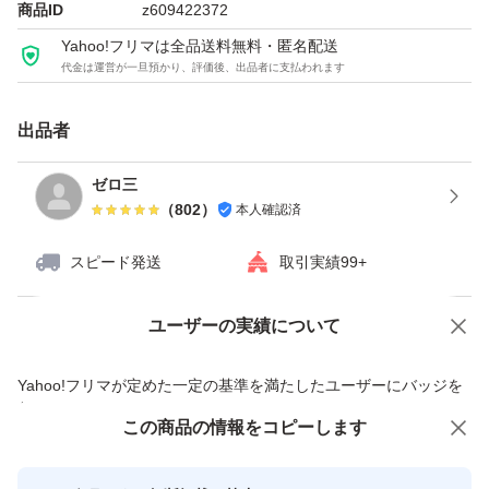
商品ID
z609422372
Yahoo!フリマは全品送料無料・匿名配送
代金は運営が一旦預かり、評価後、出品者に支払われます
出品者
ゼロ三
（
802
）
本人確認済
スピード発送
取引実績99+
ユーザーの実績について
価格の相談
商品への質問
商品への質問からの値下げ交渉、不適切なカテゴリ変更依頼は禁止です
Yahoo!フリマが定めた一定の基準を満たしたユーザーにバッジを
付与しています
この商品をみている人にオススメ
この商品の情報をコピーします
安心取引出品者
最大10%対象
Yahoo!フリマの基準をクリアした安