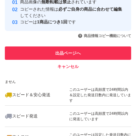
安心取引出品者
商品画像の
無断転載は禁止
されています
心・安全なユーザーです
コピーされた情報は
必ずご自身の商品に合わせて編集
取引実績
してください
コピーは
1商品につき1回
です
このユーザーはYahoo!フリマの取
取引実績◯+
いいね！
いいね！
1,290
円
2,000
円
1,311
円
引を完了させた実績があります
商品情報コピー機能について
このユーザーは他フリマサービス
他フリマ実績◯+
出品ページへ
での取引実績があります
キャンセル
スピード&安心発送
いいね！
いいね！
2,000
※このバッジは実績に基づく表示であり、発送を保証しているものではあり
円
2,000
円
1,279
円
ません
このユーザーは高頻度で24時間以内
スピード＆安心発送
＆設定した発送日数内に発送していま
す
このユーザーは高頻度で24時間以内
スピード発送
に発送しています
いいね！
いいね！
1,299
円
2,000
円
2,000
円
最大10%対象
最大10%対象
このユーザーは設定した発送日数内に