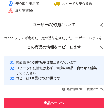
安心取引出品者
スピード＆安心発送
取引実績99+
ユーザーの実績について
価格の相談
商品への質問
商品への質問からの値下げ交渉、不適切なカテゴリ変更依頼は禁止です
Yahoo!フリマが定めた一定の基準を満たしたユーザーにバッジを
付与しています
この商品をみている人にオススメ
この商品の情報をコピーします
安心取引出品者
Yahoo!フリマの基準をクリアした安
安心取引出品者
商品画像の
無断転載は禁止
されています
心・安全なユーザーです
コピーされた情報は
必ずご自身の商品に合わせて編集
取引実績
してください
コピーは
1商品につき1回
です
このユーザーはYahoo!フリマの取
取引実績◯+
いいね！
いいね！
1,500
円
1,580
円
1,600
円
引を完了させた実績があります
商品情報コピー機能について
最大10%対象
このユーザーは他フリマサービス
他フリマ実績◯+
出品ページへ
での取引実績があります