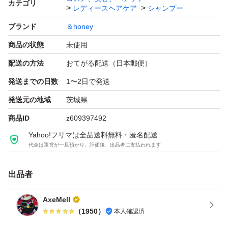
カテゴリ
レディースヘアケア
シャンプー
ブランド
＆honey
商品の状態
未使用
配送の方法
おてがる配送（日本郵便）
発送までの日数
1〜2日で発送
発送元の地域
茨城県
商品ID
z609397492
Yahoo!フリマは全品送料無料・匿名配送
代金は運営が一旦預かり、評価後、出品者に支払われます
出品者
AxeMell
（
1950
）
本人確認済