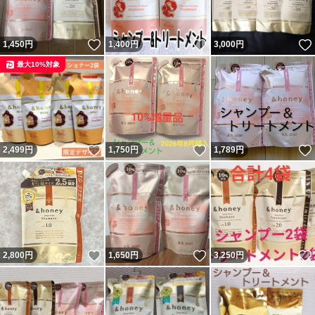
いいね！
いいね！
1,450
円
1,400
円
3,000
円
最大10%対象
いいね！
いいね！
2,499
円
1,750
円
1,789
円
いいね！
いいね！
2,800
円
1,650
円
3,250
円