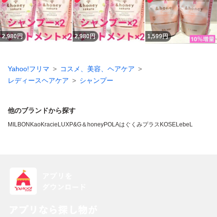
2,980
円
2,980
円
1,599
円
Yahoo!フリマ
コスメ、美容、ヘアケア
レディースヘアケア
シャンプー
他のブランドから探す
MILBON
Kao
Kracie
LUX
P&G
＆honey
POLA
はぐくみプラス
KOSE
LebeL