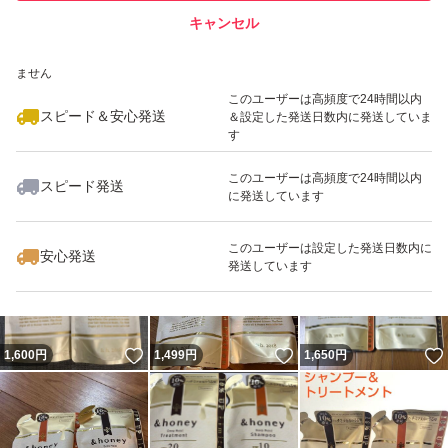
キャンセル
スピード&安心発送
いいね！
いいね！
1,499
※このバッジは実績に基づく表示であり、発送を保証しているものではあり
円
1,499
円
2,990
円
ません
最大10%対象
このユーザーは高頻度で24時間以内
スピード＆安心発送
＆設定した発送日数内に発送していま
す
このユーザーは高頻度で24時間以内
スピード発送
に発送しています
いいね！
いいね！
1,499
円
1,600
円
1,499
円
このユーザーは設定した発送日数内に
安心発送
発送しています
いいね！
いいね！
1,600
円
1,499
円
1,650
円