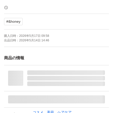
簡易包装での発送となりますので、傷、シワ、スレ等発生
する可能性がございます。
#
&honey
ご理解いただける方のみご購入お願いいたします。
お値下げ不可となっております。
購入日時：
2026年5月17日 09:58
出品日時：
2026年5月14日 14:46
商品の情報
コスメ、美容、ヘアケア