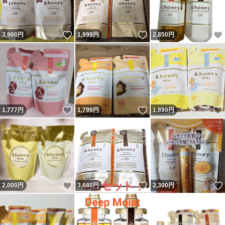
いいね！
いいね！
3,900
円
1,999
円
2,850
円
いいね！
いいね！
1,777
円
1,799
円
1,899
円
いいね！
いいね！
2,000
円
3,680
円
2,300
円