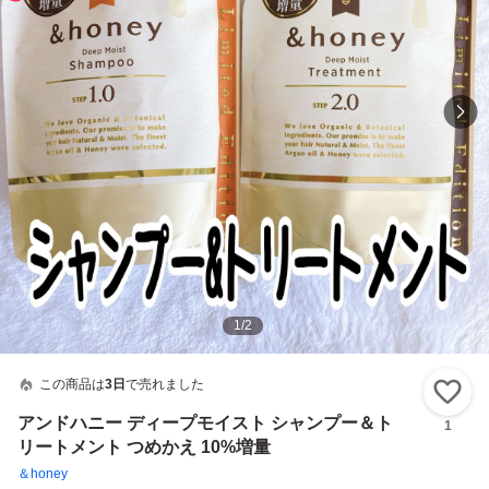
1
/
2
この商品は
3日
で売れました
い
アンドハニー ディープモイスト シャンプー＆ト
1
リートメント つめかえ 10%増量
＆honey