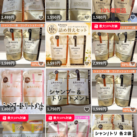
いいね！
いいね！
1,499
円
1,550
円
1,580
円
最大10%対象
いいね！
いいね！
1,599
円
1,593
円
2,999
円
いいね！
いいね！
1,600
円
1,750
円
1,599
円
最大10%対象
最大10%対象