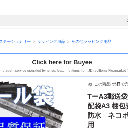
ステーショナリー
ラッピング用品
その他ラッピング用品
Click here for Buyee
ing agent service operated by tenso, featuring items from JDirectItems Fleamarket 
この商品は
5日
で
TーA3郵送
配袋A3 梱
防水 ネコ
用