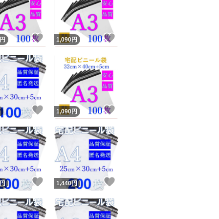
・水に強いビニール
＜多用途＞
！
いいね！
いいね！
円
1,090
円
宅配便の袋は様々
書類 ・DVD・文
ユーザーの実績について
！
いいね！
いいね！
円
1,090
円
クロネコ・DM便・
o!フリマが定めた一定の基準を満たしたユーザーにバッジを付与しています
ポスパケット様々
出品者
この商品の情報をコピーします
＜注意＞
取引出品者
Yahoo!フリマの基準をクリアした安心・安全なユーザーです
＊折り曲げ発送、
！
いいね！
いいね！
商品画像の
無断転載は禁止
されています
円
1,440
円
コピーされた情報は
必ずご自身の商品に合わせて編集
してください
コピーは
1商品につき1回
です
＊顔に近づくと匂
実績◯+
このユーザーはYahoo!フリマの取引を完了させた実績があり