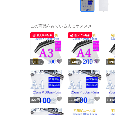
この商品をみている人にオススメ
最大10%対象
最大10%対象
いいね！
いいね
1,090
円
1,440
円
1,090
いいね！
いいね
820
円
1,440
円
1,440