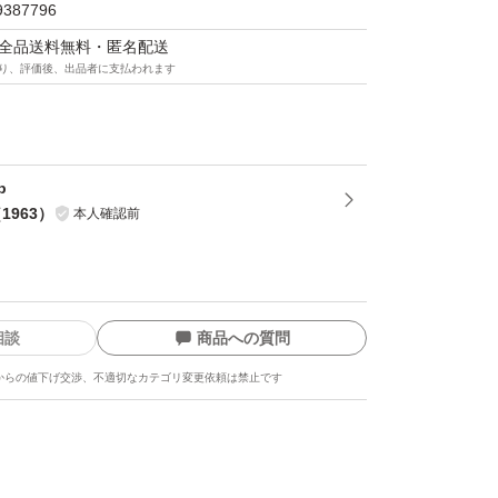
たことがあるので、いつもの値段と間違えたり
9387796
たらコメントに知らせてください。販売値段を
マは全品送料無料・匿名配送
り、評価後、出品者に支払われます
品を届く可能性があります。その場合はキャン
いので、ご了承下さい。)
p
（
1963
）
本人確認前
プ付で簡単梱包！
中に外れる心配なし♪
が、破れにくく丈夫！
相談
商品への質問
からの値下げ交渉、不適切なカテゴリ変更依頼は禁止です
ルムなので中が透けて見えることなくプライバ