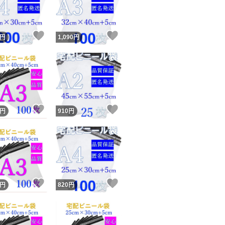
ん。
商品情報コピー機
リマ実績◯+
このユーザーは他フリマサービスでの取引実績があります
！
いいね！
いいね！
＊手作業で1枚ずつ
円
1,090
円
出品ページへ
万が一、何枚か足
&安心発送
キャンセル
法が２つがあります
ジは実績に基づく表示であり、発送を保証しているものではありません
の時、多めに補充
このユーザーは高頻度で24時間以内＆設定した発送日数内に
ード＆安心発送
ます
い。（1を選ぶ場合
！
いいね！
いいね！
円
910
円
＊検品して悪いも
ード発送
このユーザーは高頻度で24時間以内に発送しています
品と比べたら不満
安くご提供するた
発送
このユーザーは設定した発送日数内に発送しています
！
いいね！
いいね！
円
820
円
＊簡易梱包となり