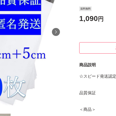
送料無料
1,090
円
商品説明
☆スピード発送認
品質保証
＜商品＞