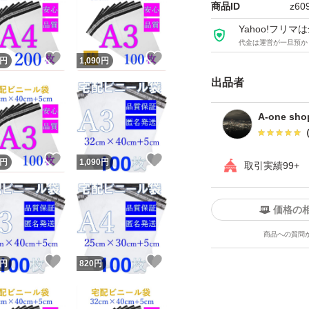
(出品値段は間違え
商品ID
z60
することを気づい
Yahoo!フリ
代金は運営が一旦預か
間違えると違う商
！
いいね！
いいね！
円
1,090
円
セルや返品ができな
出品者
＜特徴・性能＞
A-one sho
・ワンタッチテー
粘着力が強く、配送
！
いいね！
いいね！
円
1,090
円
取引実績99+
・薄手・軽量です
価格の
商品への質問
・内側は黒のフィ
！
いいね！
いいね！
円
820
円
シーを保護！