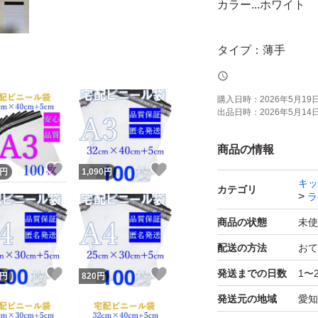
カラー...ホワイト
タイプ：薄手
材料：PE
購入日時：
2026年5月19日 
出品日時：
2026年5月14日 
☆サイズ☆
商品の情報
W320mm×H400mm
！
いいね！
いいね！
円
1,090
円
キッ
＊＋50mmは図２
カテゴリ
ラ
商品の状態
未使
厚み：一枚あたり0.
配送の方法
おて
！
いいね！
いいね！
発送までの日数
1〜
円
820
円
100枚-1090円。
発送元の地域
愛知
200枚まとめできな