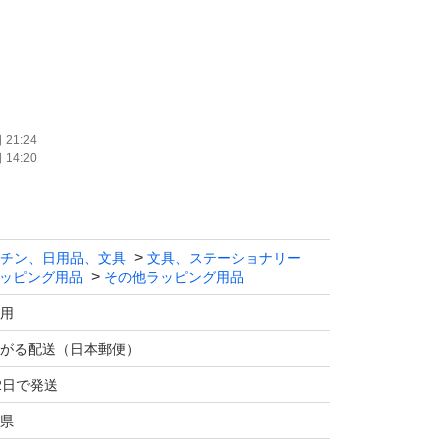
21:24
14:20
+50mm
チン、日用品、文具
文具、ステーショナリー
を参考してください。
ッピング用品
その他ラッピング用品
用
06mm
がる配送（日本郵便）
2日で発送
県
い