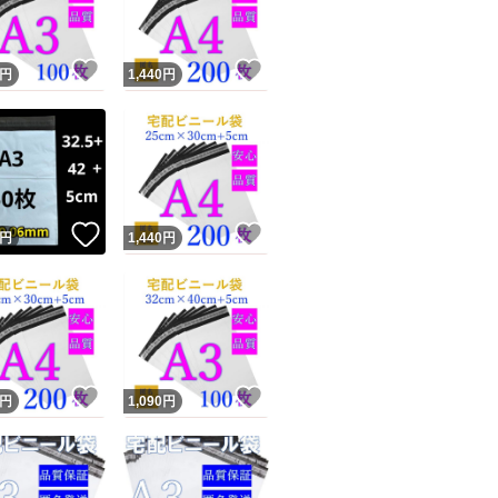
＊モニター環境や
います。
！
いいね！
いいね！
円
1,440
円
＊サイズには若干
＊破れにくく丈夫
きには強くありま
！
いいね！
いいね！
円
1,440
円
＊商品改良により
す。
予めご了承くださ
！
いいね！
いいね！
円
1,090
円