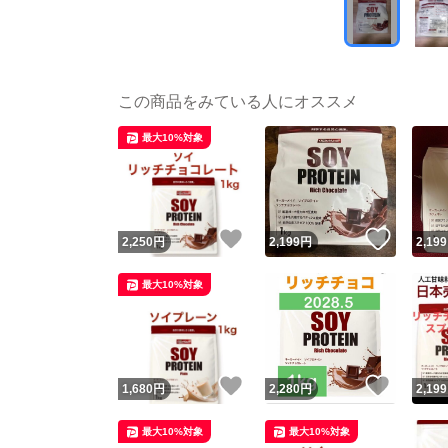
この商品をみている人にオススメ
最大10%対象
いいね！
いいね
2,250
円
2,199
円
2,199
最大10%対象
いいね！
いいね
1,680
円
2,280
円
2,199
最大10%対象
最大10%対象