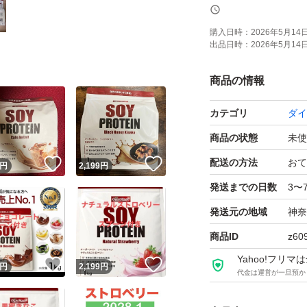
購入日時：
2026年5月14日 
出品日時：
2026年5月14日 
商品の情報
カテゴリ
ダイ
商品の状態
未使
配送の方法
おて
！
いいね！
いいね！
円
2,199
円
発送までの日数
3〜
発送元の地域
神奈
商品ID
z60
Yahoo!フリ
！
いいね！
いいね！
円
2,199
円
代金は運営が一旦預か