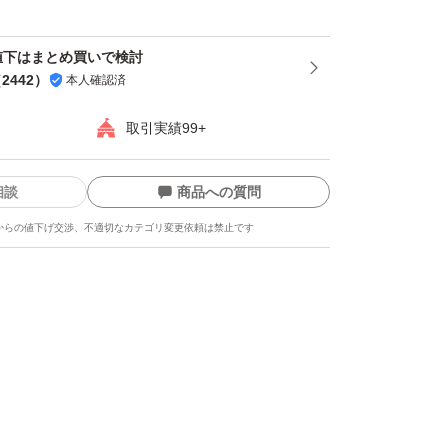
値下はまとめ買いで検討
（
2442
）
本人確認済
取引実績99+
相談
商品への質問
からの値下げ交渉、不適切なカテゴリ変更依頼は禁止です