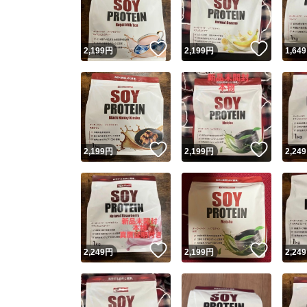
他フ
いいね！
いいね
2,199
円
2,199
円
1,649
スピード
※このバッ
スピ
いいね！
いいね
2,199
円
2,199
円
2,249
スピ
安心
いいね！
いいね
2,249
円
2,199
円
2,249