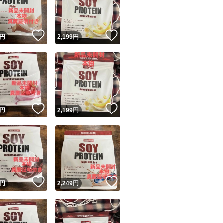
商品情報コピー機
リマ実績◯+
このユーザーは他フリマサービスでの取引実績があります
！
いいね！
いいね！
円
2,199
円
出品ページへ
&安心発送
キャンセル
ジは実績に基づく表示であり、発送を保証しているものではありません
このユーザーは高頻度で24時間以内＆設定した発送日数内に
ード＆安心発送
ます
！
いいね！
いいね！
円
2,199
円
ード発送
このユーザーは高頻度で24時間以内に発送しています
発送
このユーザーは設定した発送日数内に発送しています
！
いいね！
いいね！
円
2,249
円