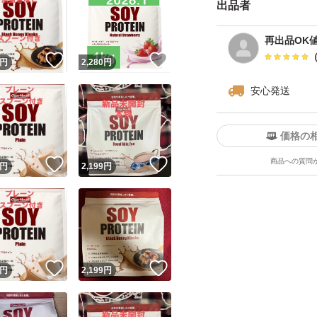
出品者
再出品OK
！
いいね！
いいね！
円
2,280
円
安心発送
価格の
商品への質問
！
いいね！
いいね！
円
2,199
円
！
いいね！
いいね！
円
2,199
円