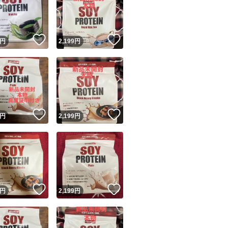
！
いいね！
いいね！
円
2,199
円
ユーザーの実績について
！
いいね！
いいね！
円
2,199
円
o!フリマが定めた一定の基準を満たしたユーザーにバッジを付与しています
出品者
この商品の情報をコピーします
取引出品者
Yahoo!フリマの基準をクリアした安心・安全なユーザーです
！
いいね！
いいね！
商品画像の
無断転載は禁止
されています
円
2,199
円
コピーされた情報は
必ずご自身の商品に合わせて編集
してください
コピーは
1商品につき1回
です
実績◯+
このユーザーはYahoo!フリマの取引を完了させた実績があり