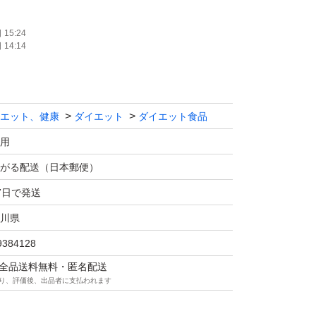
15:24
14:14
エット、健康
ダイエット
ダイエット食品
用
がる配送（日本郵便）
7日で発送
川県
9384128
マは全品送料無料・匿名配送
り、評価後、出品者に支払われます