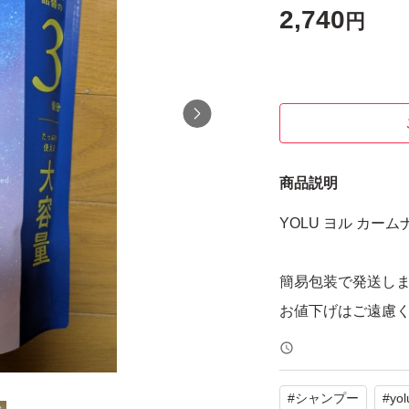
2,740
円
商品説明
YOLU ヨル カー
簡易包装で発送し
お値下げはご遠慮
#
シャンプー
#
yol