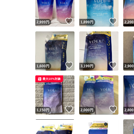
他フ
いいね！
いいね
2,999
円
1,899
円
2,200
スピード
※このバッ
スピ
いいね！
いいね
1,600
円
3,199
円
2,900
スピ
最大10%対象
安心
いいね！
いいね
1,150
円
2,000
円
2,800