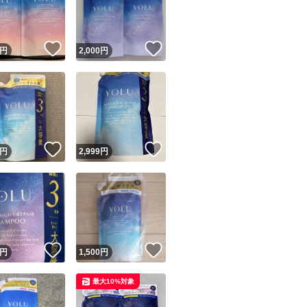
商品情報コピー機
リマ実績◯+
このユーザーは他フリマサービスでの取引実績があります
！
いいね！
いいね！
円
2,000
円
出品ページへ
&安心発送
キャンセル
ジは実績に基づく表示であり、発送を保証しているものではありません
このユーザーは高頻度で24時間以内＆設定した発送日数内に
ード＆安心発送
ます
！
いいね！
いいね！
円
2,999
円
ード発送
このユーザーは高頻度で24時間以内に発送しています
発送
このユーザーは設定した発送日数内に発送しています
！
いいね！
いいね！
円
1,500
円
最大10%対象