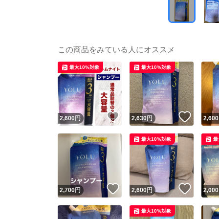
この商品をみている人にオススメ
最大10%対象
最大10%対象
いいね！
いいね
2,600
円
2,630
円
2,600
最大10%対象
最
いいね！
いいね
2,700
円
2,600
円
2,000
最大10%対象