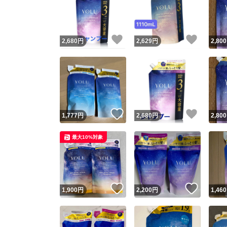
いいね！
いいね
2,680
円
2,629
円
2,800
いいね！
いいね
1,777
円
2,680
円
2,800
Yaho
最大10%対象
安心取引
安心
いいね！
いいね
1,900
円
2,200
円
1,460
取引実績
取引