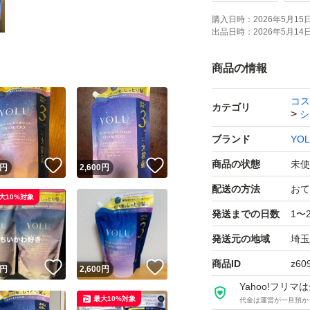
購入日時：
2026年5月15日 
出品日時：
2026年5月14日 
商品の情報
コス
カテゴリ
シ
ブランド
YO
商品の状態
未使
！
いいね！
いいね！
円
2,600
円
配送の方法
おて
大10%対象
発送までの日数
1〜
発送元の地域
埼玉
商品ID
z60
！
いいね！
いいね！
円
2,600
円
Yahoo!フリ
最大10%対象
代金は運営が一旦預か