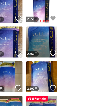
！
いいね！
いいね！
円
2,650
円
ユーザーの実績について
！
いいね！
いいね！
円
2,760
円
o!フリマが定めた一定の基準を満たしたユーザーにバッジを付与しています
出品者
この商品の情報をコピーします
取引出品者
Yahoo!フリマの基準をクリアした安心・安全なユーザーです
！
いいね！
いいね！
商品画像の
無断転載は禁止
されています
円
2,600
円
コピーされた情報は
必ずご自身の商品に合わせて編集
してください
最大10%対象
コピーは
1商品につき1回
です
実績◯+
このユーザーはYahoo!フリマの取引を完了させた実績があり