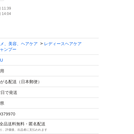
11:39
14:04
メ、美容、ヘアケア
レディースヘアケア
ャンプー
LU
用
がる配送（日本郵便）
2日で発送
県
9379970
マは全品送料無料・匿名配送
り、評価後、出品者に支払われます