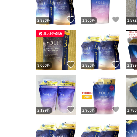
いいね！
いいね
2,980
円
1,300
円
1,572
最大10%対象
いいね！
いいね
3,000
円
2,880
円
2,199
いいね！
いいね
2,199
円
2,960
円
2,780