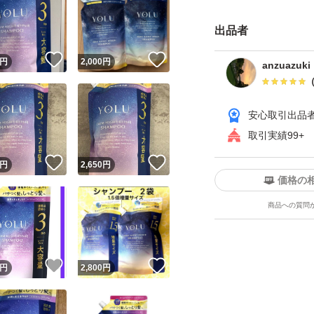
出品者
！
いいね！
いいね！
円
2,000
円
anzuazuki
安心取引出品
取引実績99+
！
いいね！
いいね！
円
2,650
円
価格の
商品への質問
！
いいね！
いいね！
円
2,800
円