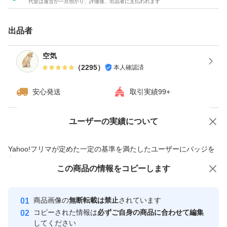
代金は運営が一旦預かり、評価後、出品者に支払われます
・ダンボールは破損しやすい為プラスチック箱を推奨しま
す。※四合瓶はサイズの都合上ダンボールでの発送がメイ
出品者
ンとなります。
空気
（
2295
）
本人確認済
------------検索用------------
獺祭、十四代、黒龍、而今、鍋島、勝駒、花邑、花陽浴、
安心発送
取引実績99+
新政、飛露喜、田酒、東洋美人、写楽、No6、鳳凰美田、
久保田、作、澤屋まつもと、大吟醸、純米大吟醸、日本
ユーザーの実績について
価格の相談
商品への質問
酒、亜麻猫、陽乃鳥、天蛙、プレミア酒、日本酒、山本、
商品への質問からの値下げ交渉、不適切なカテゴリ変更依頼は禁止です
Yahoo!フリマが定めた一定の基準を満たしたユーザーにバッジを
冩楽、飛露喜、十四代、磯自慢
付与しています
くどき上手、澤屋まつもと、花陽浴、勝駒、九平次、久保
この商品をみている人にオススメ
この商品の情報をコピーします
安心取引出品者
田、山田錦、白鶴錦、居酒屋
Yahoo!フリマの基準をクリアした安
安心取引出品者
商品画像の
無断転載は禁止
されています
心・安全なユーザーです
コピーされた情報は
必ずご自身の商品に合わせて編集
取引実績
してください