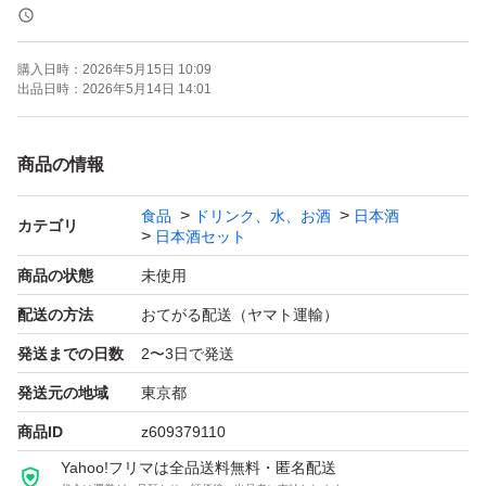
よろしくお願いします！！
購入日時：
2026年5月15日 10:09
【お願い】
出品日時：
2026年5月14日 14:01
・・Yahoo!フリマの仕様につきクール便での発送は行な
っておりません。ご了承ください。
商品の情報
・20歳未満の方には販売しません。
食品
ドリンク、水、お酒
日本酒
・段ボールでの発送中に割れてしまう事があったため、お
カテゴリ
日本酒セット
酒用のP箱で発送しております！
商品の状態
未使用
・段ボールご希望の際は購入後にメッセージでご連絡くだ
配送の方法
おてがる配送（ヤマト運輸）
さい。
発送までの日数
2〜3日で発送
・配達日時のご希望がある方も購入後のメッセージでご連
絡ください。
発送元の地域
東京都
・日曜日、月曜日は発送をお休みさせて頂く場合がござい
商品ID
z609379110
ますが、ご了承下さい。
Yahoo!フリマは全品送料無料・匿名配送