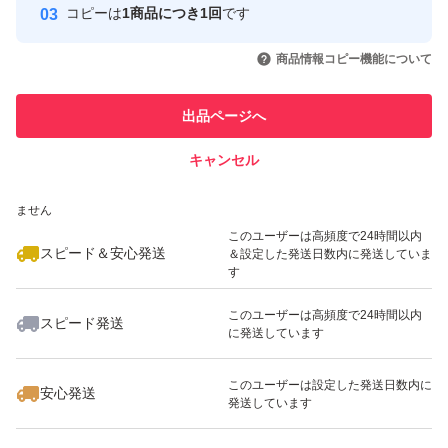
コピーは
1商品につき1回
です
このユーザーはYahoo!フリマの取
取引実績◯+
いいね！
いいね！
10,500
円
10,500
円
12,300
円
引を完了させた実績があります
商品情報コピー機能について
最大10%対象
最大10%対象
このユーザーは他フリマサービス
他フリマ実績◯+
出品ページへ
での取引実績があります
キャンセル
スピード&安心発送
いいね！
いいね！
10,000
※このバッジは実績に基づく表示であり、発送を保証しているものではあり
円
10,800
円
10,500
円
ません
このユーザーは高頻度で24時間以内
スピード＆安心発送
＆設定した発送日数内に発送していま
す
このユーザーは高頻度で24時間以内
スピード発送
に発送しています
いいね！
いいね！
13,800
円
10,000
円
13,000
円
このユーザーは設定した発送日数内に
安心発送
発送しています