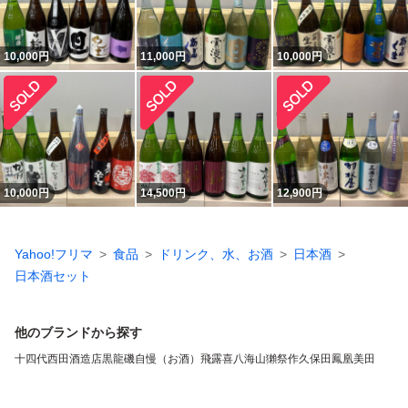
10,000
円
11,000
円
10,000
円
10,000
円
14,500
円
12,900
円
Yahoo!フリマ
食品
ドリンク、水、お酒
日本酒
日本酒セット
他のブランドから探す
十四代
西田酒造店
黒龍
磯自慢（お酒）
飛露喜
八海山
獺祭
作
久保田
鳳凰美田