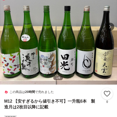
1
/
4
この商品は
20時間
で売れました
い
M12 【安すぎるから値引き不可】一升瓶6本 製
0
造月は2枚目以降に記載