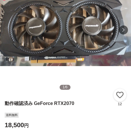
1
/
6
い
動作確認済み GeForce RTX2070
12
送料無料
18,500
円