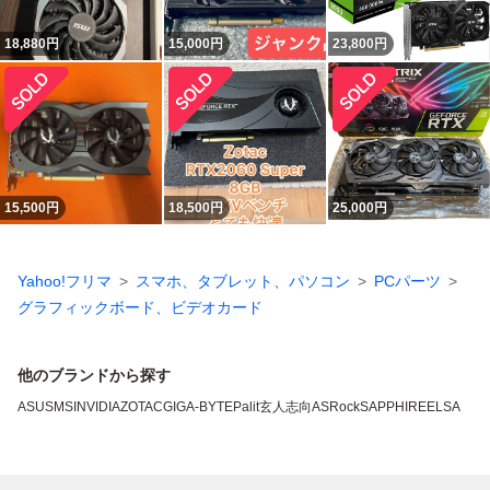
18,880
円
15,000
円
23,800
円
15,500
円
18,500
円
25,000
円
Yahoo!フリマ
スマホ、タブレット、パソコン
PCパーツ
グラフィックボード、ビデオカード
他のブランドから探す
ASUS
MSI
NVIDIA
ZOTAC
GIGA-BYTE
Palit
玄人志向
ASRock
SAPPHIRE
ELSA