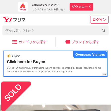
ログイン
カテゴリから探す
ブランドから探す
Overseas Visitors
Click here for Buyee
Buyee - A multilingual purchasing agent service operated by tenso, featuring items
from JDirectItems Fleamarket (provided by LY Corporation)