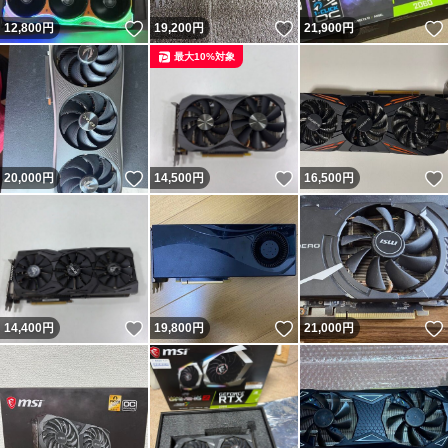
いいね！
いいね！
12,800
円
19,200
円
21,900
円
最大10%対象
いいね！
いいね！
20,000
円
14,500
円
16,500
円
いいね！
いいね！
14,400
円
19,800
円
21,000
円