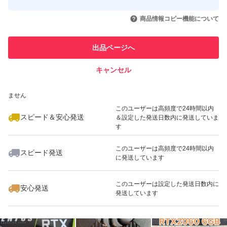
このユーザーはYahoo!フリマの取
取引実績◯+
いいね！
いいね！
28,000
円
18,000
円
29,000
円
引を完了させた実績があります
商品情報コピー機能について
最大10%対象
最大10%対象
このユーザーは他フリマサービス
他フリマ実績◯+
出品ページへ
での取引実績があります
キャンセル
スピード&安心発送
いいね！
いいね！
18,950
※このバッジは実績に基づく表示であり、発送を保証しているものではあり
円
15,000
円
27,000
円
ません
最大10%対象
最大10%対象
このユーザーは高頻度で24時間以内
スピード＆安心発送
＆設定した発送日数内に発送していま
す
このユーザーは高頻度で24時間以内
スピード発送
に発送しています
いいね！
いいね！
33,300
円
12,700
円
21,000
円
このユーザーは設定した発送日数内に
安心発送
発送しています