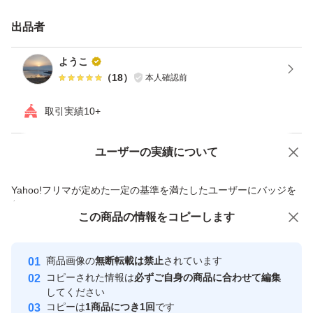
出品者
ようこ
（
18
）
本人確認前
取引実績10+
ユーザーの実績について
価格の相談
商品への質問
商品への質問からの値下げ交渉、不適切なカテゴリ変更依頼は禁止です
Yahoo!フリマが定めた一定の基準を満たしたユーザーにバッジを
付与しています
この商品をみている人にオススメ
この商品の情報をコピーします
安心取引出品者
最大10%対象
最大10%対象
最大10%対象
Yahoo!フリマの基準をクリアした安
安心取引出品者
商品画像の
無断転載は禁止
されています
心・安全なユーザーです
コピーされた情報は
必ずご自身の商品に合わせて編集
取引実績
してください
コピーは
1商品につき1回
です