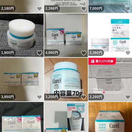
いいね！
いいね！
2,180
円
2,398
円
7,000
円
いいね！
いいね！
1,900
円
4,980
円
2,380
円
最大10%対象
いいね！
いいね！
3,950
円
3,200
円
2,280
円