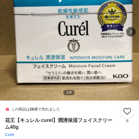
1
/
4
この商品は
26分
で売れました
い
花王【キュレル curel】潤浸保湿フェイスクリー
0
ム40g
Curel