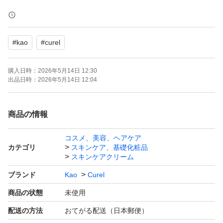
花王【キュレル Curel】
潤浸保湿フェイスクリーム
#
kao
#
curel
40g
購入日時：
2026年5月14日 12:30
新品・未開封品です。
出品日時：
2026年5月14日 12:04
《購入時期》2026年4月
商品の情報
・:*:+・:*+.・・:*:+・:*+.・・:*: ・:*:+・:*+.・
コスメ、美容、ヘアケア
カテゴリ
スキンケア、基礎化粧品
■潤い成分(セラミド機能・
スキンケアクリーム
ユーカリエキス）配合
ブランド
Kao
Curel
角層まで深く潤います。
商品の状態
未使用
■ 肌荒れしにくい、ふっくらと吸いつくような潤い満ちた
配送の方法
おてがる配送（日本郵便）
肌を保ちます(有効成分）