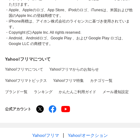
ただけます。
・Apple、Appleのロゴ、App Store、iPodのロゴ、iTunesは、米国および他
国のApple Inc.の登録商標です。
・iPhone商標は、アイホン株式会社のライセンスに基づき使用されていま
す。
・Copyright (C) Apple Inc. All rights reserved.
・Android、Androidロゴ、Google Play 、および Google Play ロゴは、
Google LLC の商標です。
Yahoo!フリマについて
Yahoo!フリマについて
Yahoo!フリマからのお知らせ
Yahoo!フリマトピックス
Yahoo!フリマ特集
カテゴリ一覧
ブランド一覧
ランキング
かんたんご利用ガイド
メール通知設定
公式アカウント
Yahoo!フリマ
Yahoo!オークション