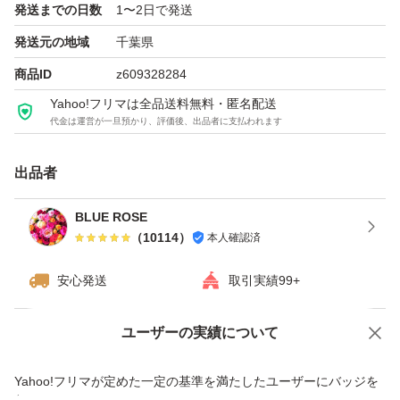
発送までの日数
1〜2日で発送
■ とてもしっとりするのに
発送元の地域
千葉県
ふわっと軽い使い心地。
商品ID
z609328284
Yahoo!フリマは全品送料無料・匿名配送
・:*:+・:*+.・・:*:+・:*+.・・:*: ・:*:+・:*+.
代金は運営が一旦預かり、評価後、出品者に支払われます
出品者
BLUE ROSE
（
10114
）
本人確認済
安心発送
取引実績99+
ユーザーの実績について
価格の相談
商品への質問
商品への質問からの値下げ交渉、不適切なカテゴリ変更依頼は禁止です
Yahoo!フリマが定めた一定の基準を満たしたユーザーにバッジを