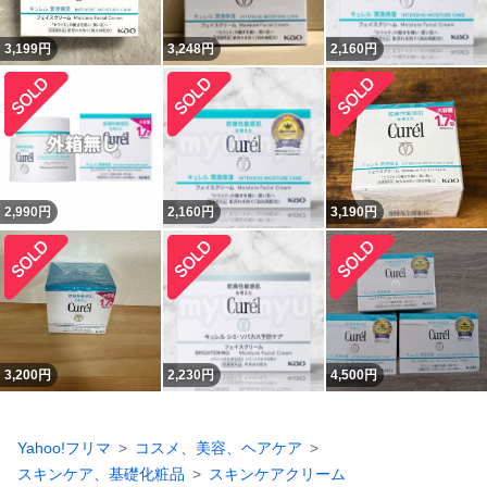
3,199
円
3,248
円
2,160
円
2,990
円
2,160
円
3,190
円
3,200
円
2,230
円
4,500
円
Yahoo!フリマ
コスメ、美容、ヘアケア
スキンケア、基礎化粧品
スキンケアクリーム