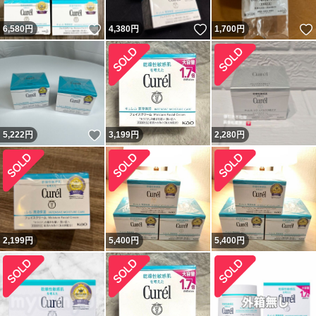
いいね！
いいね！
6,580
円
4,380
円
1,700
円
いいね！
5,222
円
3,199
円
2,280
円
2,199
円
5,400
円
5,400
円