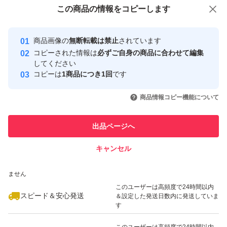
付与しています
この商品をみている人にオススメ
この商品の情報をコピーします
安心取引出品者
最大10%対象
最大10%対象
Yahoo!フリマの基準をクリアした安
安心取引出品者
商品画像の
無断転載は禁止
されています
心・安全なユーザーです
コピーされた情報は
必ずご自身の商品に合わせて編集
取引実績
してください
コピーは
1商品につき1回
です
このユーザーはYahoo!フリマの取
取引実績◯+
いいね！
いいね！
2,160
円
3,248
円
2,180
円
引を完了させた実績があります
商品情報コピー機能について
最大10%対象
このユーザーは他フリマサービス
他フリマ実績◯+
出品ページへ
での取引実績があります
キャンセル
スピード&安心発送
いいね！
いいね！
2,240
※このバッジは実績に基づく表示であり、発送を保証しているものではあり
円
2,180
円
2,170
円
ません
このユーザーは高頻度で24時間以内
スピード＆安心発送
＆設定した発送日数内に発送していま
す
このユーザーは高頻度で24時間以内