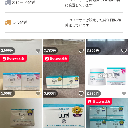
スピード発送
に発送しています
いいね！
いいね！
3,200
円
1,880
円
2,199
円
このユーザーは設定した発送日数内に
安心発送
発送しています
いいね！
いいね！
2,500
円
3,780
円
3,800
円
最大10%対象
最大10%対象
いいね！
いいね！
5,998
円
3,900
円
2,990
円
最大10%対象