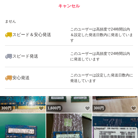
キャンセル
スピード&安心発送
いいね！
いいね！
300
※このバッジは実績に基づく表示であり、発送を保証しているものではあり
円
300
円
400
円
ません
このユーザーは高頻度で24時間以内
スピード＆安心発送
＆設定した発送日数内に発送していま
す
このユーザーは高頻度で24時間以内
スピード発送
に発送しています
いいね！
いいね！
300
円
380
円
8,000
円
このユーザーは設定した発送日数内に
安心発送
発送しています
いいね！
いいね！
300
円
1,600
円
300
円