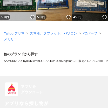
いいね！
いいね！
500
円
500
円
450
円
Yahoo!フリマ
スマホ、タブレット、パソコン
PCパーツ
メモリー
他のブランドから探す
SAMSUNG
SK hynix
Micron
CORSAIR
crucial
Kingston
CFD販売
A-DATA
G.SKILL
T