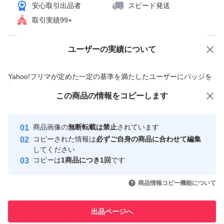
安心取引出品者
スピード発送
取引実績99+
ユーザーの実績について
価格の相談
商品への質問
商品への質問からの値下げ交渉、不適切なカテゴリ変更依頼は禁止です
Yahoo!フリマが定めた一定の基準を満たしたユーザーにバッジを
付与しています
この商品をみている人にオススメ
この商品の情報をコピーします
安心取引出品者
Yahoo!フリマの基準をクリアした安
安心取引出品者
商品画像の
無断転載は禁止
されています
心・安全なユーザーです
コピーされた情報は
必ずご自身の商品に合わせて編集
取引実績
してください
コピーは
1商品につき1回
です
このユーザーはYahoo!フリマの取
取引実績◯+
いいね！
いいね！
300
円
320
円
300
円
引を完了させた実績があります
商品情報コピー機能について
このユーザーは他フリマサービス
他フリマ実績◯+
出品ページへ
での取引実績があります