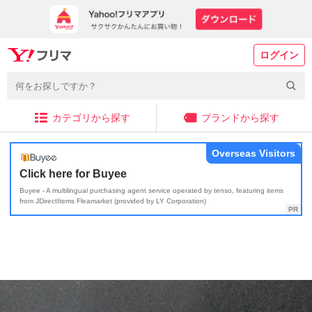
ログイン
カテゴリから探す
ブランドから探す
Overseas Visitors
Click here for Buyee
Buyee - A multilingual purchasing agent service operated by tenso, featuring items
from JDirectItems Fleamarket (provided by LY Corporation)