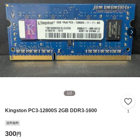
1
/
2
い
Kingston PC3-12800S 2GB DDR3-1600
1
送料無料
300
円