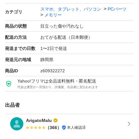
スマホ、タブレット、パソコン
PCパーツ
カテゴリ
メモリー
商品の状態
目立った傷や汚れなし
配送の方法
おてがる配送（日本郵便）
発送までの日数
1〜2日で発送
発送元の地域
静岡県
商品ID
z609322272
Yahoo!フリマは全品送料無料・匿名配送
代金は運営が一旦預かり、評価後、出品者に支払われます
出品者
ArigatoMalu
（
366
）
本人確認済