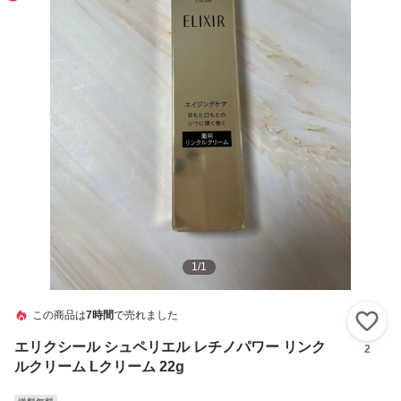
1
/
1
この商品は
7時間
で売れました
い
エリクシール シュペリエル レチノパワー リンク
2
ルクリーム Lクリーム 22g