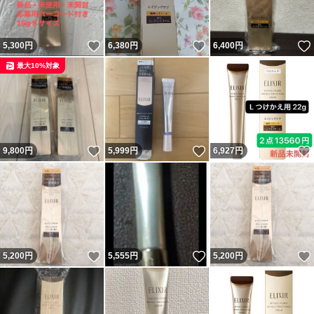
いいね！
いいね！
5,300
円
6,380
円
6,400
円
最大10%対象
いいね！
いいね！
9,800
円
5,999
円
6,927
円
いいね！
いいね！
5,200
円
5,555
円
5,200
円