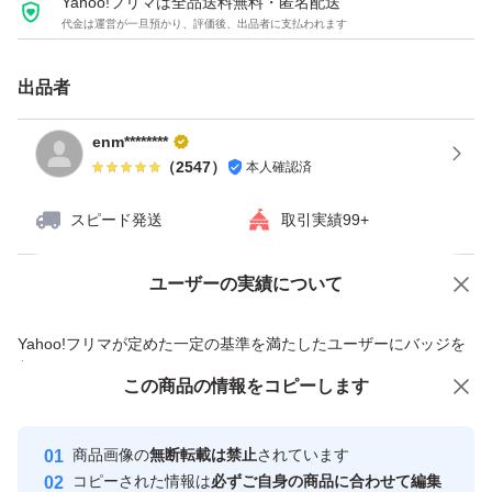
Yahoo!フリマは全品送料無料・匿名配送
代金は運営が一旦預かり、評価後、出品者に支払われます
出品者
enm********
（
2547
）
本人確認済
スピード発送
取引実績99+
ユーザーの実績について
価格の相談
商品への質問
商品への質問からの値下げ交渉、不適切なカテゴリ変更依頼は禁止です
Yahoo!フリマが定めた一定の基準を満たしたユーザーにバッジを
付与しています
この商品をみている人にオススメ
この商品の情報をコピーします
安心取引出品者
最大10%対象
最大10%対象
Yahoo!フリマの基準をクリアした安
安心取引出品者
商品画像の
無断転載は禁止
されています
心・安全なユーザーです
コピーされた情報は
必ずご自身の商品に合わせて編集