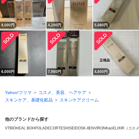
8,000
円
4,200
円
5,080
円
6,000
円
7,980
円
4,800
円
Yahoo!フリマ
コスメ、美容、ヘアケア
スキンケア、基礎化粧品
スキンケアクリーム
他のブランドから探す
VT
BIOHEAL BOH
POLA
DECORTE
SHISEIDO
SK-II
ENVIRON
Kao
ELIXIR（コス