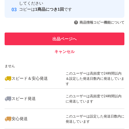
取引実績
してください
コピーは
1商品につき1回
です
このユーザーはYahoo!フリマの取
取引実績◯+
いいね！
いいね！
4,800
円
5,000
円
4,500
円
引を完了させた実績があります
商品情報コピー機能について
このユーザーは他フリマサービス
他フリマ実績◯+
出品ページへ
での取引実績があります
キャンセル
スピード&安心発送
いいね！
いいね！
4,700
※このバッジは実績に基づく表示であり、発送を保証しているものではあり
円
6,000
円
3,750
円
ません
最大10%対象
このユーザーは高頻度で24時間以内
スピード＆安心発送
＆設定した発送日数内に発送していま
す
このユーザーは高頻度で24時間以内
スピード発送
に発送しています
いいね！
いいね！
7,500
円
6,320
円
7,190
円
このユーザーは設定した発送日数内に
安心発送
発送しています