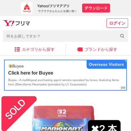
ログイン
カテゴリから探す
ブランドから探す
Overseas Visitors
Click here for Buyee
Buyee - A multilingual purchasing agent service operated by tenso, featuring items
from JDirectItems Fleamarket (provided by LY Corporation)