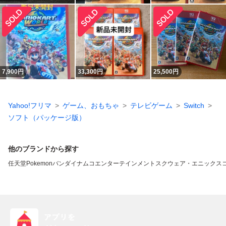
7,900
円
33,300
円
25,500
円
Yahoo!フリマ
ゲーム、おもちゃ
テレビゲーム
Switch
ソフト（パッケージ版）
他のブランドから探す
任天堂
Pokemon
バンダイナムコエンターテインメント
スクウェア・エニックス