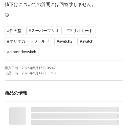
値下げについての質問には回答致しません。
ゲームの内容、仕様等についてご質問を頂いても回答はで
#
任天堂
#
スーパーマリオ
#
マリオカート
きませんのでご了承下さい。（未プレイ、未開封の為）
#
マリオカートワールド
#
switch2
#
switch
おてがる配送（日本郵便）にて24時間以内に発送致しま
#
nintendoswitch
す。
購入日時：
2026年5月15日 05:42
出品日時：
2026年5月14日 11:19
新品未開封品の初期不良等は製造元にお問合せ願います。
商品の情報
その他ご質問等ございましたら回答させて頂きますので宜