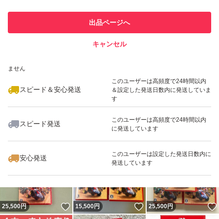
最大10%対象
最大10%対象
このユーザーは他フリマサービス
他フリマ実績◯+
出品ページへ
での取引実績があります
キャンセル
スピード&安心発送
いいね！
いいね！
33,299
※このバッジは実績に基づく表示であり、発送を保証しているものではあり
円
14,400
円
24,900
円
ません
最大10%対象
最大10%対象
このユーザーは高頻度で24時間以内
スピード＆安心発送
＆設定した発送日数内に発送していま
す
このユーザーは高頻度で24時間以内
スピード発送
に発送しています
いいね！
いいね！
33,799
円
25,500
円
32,980
円
このユーザーは設定した発送日数内に
安心発送
発送しています
いいね！
いいね！
25,500
円
15,500
円
25,500
円