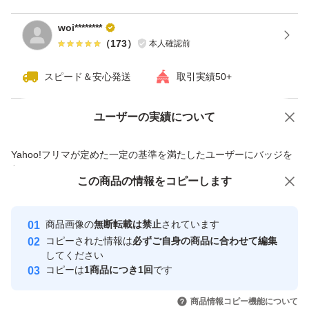
woi********
（
173
）
本人確認前
スピード＆安心発送
取引実績50+
ユーザーの実績について
価格の相談
商品への質問
商品への質問からの値下げ交渉、不適切なカテゴリ変更依頼は禁止です
Yahoo!フリマが定めた一定の基準を満たしたユーザーにバッジを
付与しています
この商品をみている人にオススメ
この商品の情報をコピーします
安心取引出品者
最大10%対象
最大10%対象
最大10%対象
Yahoo!フリマの基準をクリアした安
安心取引出品者
商品画像の
無断転載は禁止
されています
心・安全なユーザーです
コピーされた情報は
必ずご自身の商品に合わせて編集
取引実績
してください
コピーは
1商品につき1回
です
このユーザーはYahoo!フリマの取
取引実績◯+
いいね！
いいね！
24,700
円
33,200
円
25,290
円
引を完了させた実績があります
商品情報コピー機能について