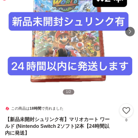
1
/
2
この商品は
18時間
で売れました
い
【新品未開封シュリンク有】マリオカート ワー
0
ルド (Nintendo Switch 2ソフト)2本【24時間以
内に発送】