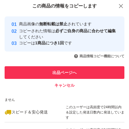
付与しています
この商品をみている人にオススメ
この商品の情報をコピーします
安心取引出品者
最大10%対象
最大10%対象
Yahoo!フリマの基準をクリアした安
安心取引出品者
商品画像の
無断転載は禁止
されています
心・安全なユーザーです
コピーされた情報は
必ずご自身の商品に合わせて編集
取引実績
してください
コピーは
1商品につき1回
です
このユーザーはYahoo!フリマの取
取引実績◯+
いいね！
いいね！
4,980
円
4,830
円
5,199
円
引を完了させた実績があります
商品情報コピー機能について
最大10%対象
最大10%対象
最大10%対象
このユーザーは他フリマサービス
他フリマ実績◯+
出品ページへ
での取引実績があります
キャンセル
スピード&安心発送
いいね！
いいね！
4,550
※このバッジは実績に基づく表示であり、発送を保証しているものではあり
円
5,050
円
4,820
円
ません
このユーザーは高頻度で24時間以内
スピード＆安心発送
＆設定した発送日数内に発送していま
す