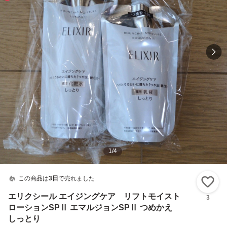
1
/
4
この商品は
3日
で売れました
い
エリクシール エイジングケア リフトモイスト
3
ローションSPⅡ エマルジョンSPⅡ つめかえ
しっとり