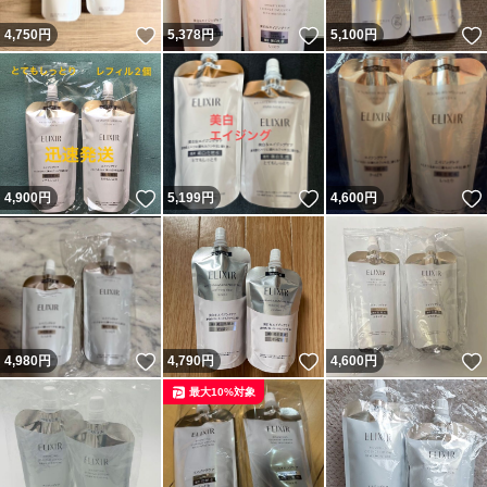
いいね！
いいね！
4,750
円
5,378
円
5,100
円
いいね！
いいね！
4,900
円
5,199
円
4,600
円
いいね！
いいね！
4,980
円
4,790
円
4,600
円
最大10%対象