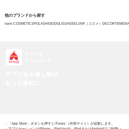
他のブランドから探す
naris COSMETICS
POLA
SHISEIDO
LISSAGE
ELIXIR（コスメ）
DECORTE
MEN
・「App Store」ボタンを押すとiTunes （外部サイト）が起動します。
・アプリケーションはiPhone、iPod touch、iPadまたはAndroidでご利用い