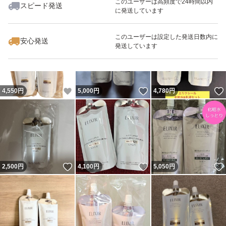
このユーザーは高頻度で24時間以内
スピード発送
に発送しています
いいね！
いいね！
5,350
円
4,700
円
5,350
円
このユーザーは設定した発送日数内に
安心発送
発送しています
いいね！
いいね！
4,550
円
5,000
円
4,780
円
いいね！
いいね！
2,500
円
4,100
円
5,050
円