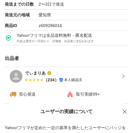
発送までの日数
2〜3日で発送
発送元の地域
愛知県
商品ID
z609286016
Yahoo!フリマは全品送料無料・匿名配送
代金は運営が一旦預かり、評価後、出品者に支払われます
出品者
でぃまりあ
（
234
）
本人確認済
安心発送
取引実績99+
ユーザーの実績について
価格の相談
商品への質問
商品への質問からの値下げ交渉、不適切なカテゴリ変更依頼は禁止です
Yahoo!フリマが定めた一定の基準を満たしたユーザーにバッジを