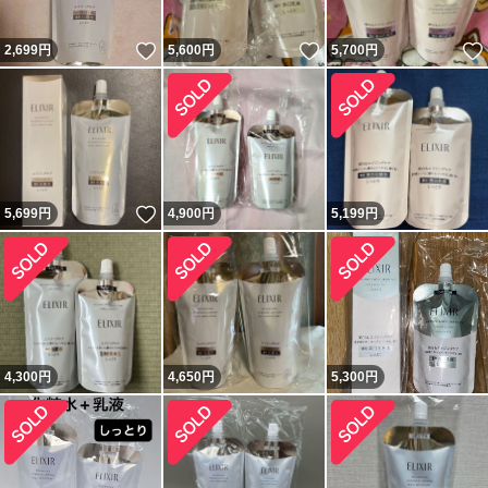
いいね！
いいね！
2,699
円
5,600
円
5,700
円
いいね！
5,699
円
4,900
円
5,199
円
4,300
円
4,650
円
5,300
円