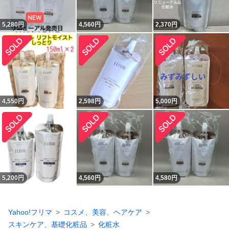
5,280
円
4,560
円
2,370
円
4,550
円
2,598
円
5,000
円
5,200
円
4,560
円
4,580
円
Yahoo!フリマ
コスメ、美容、ヘアケア
スキンケア、基礎化粧品
化粧水