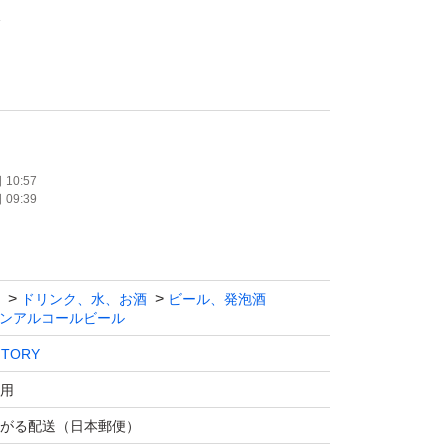
本
度数 0.0%
10:57
09:39
機能があることが報告されている、ローズヒッ
イドを加えました。
ドリンク、水、お酒
ビール、発泡酒
00％一番麦汁使用、アロマホップ100％使用、
ンアルコールビール
といったオールフリーの原材料と製法へのこだ
NTORY
、苦味を強化することで飲みごたえが感じられ
用
ました。
がる配送（日本郵便）