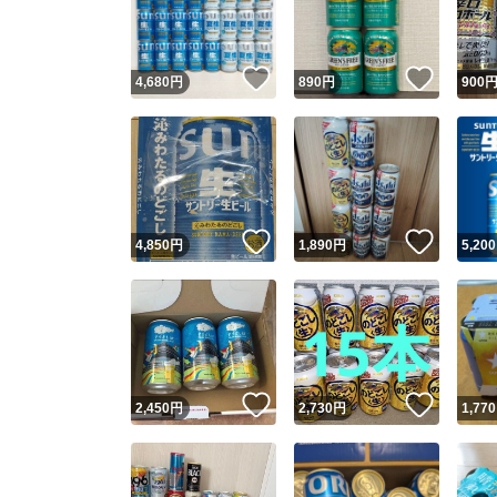
他フ
いいね！
いいね
4,680
円
890
円
900
スピード
※このバッ
スピ
いいね！
いいね
4,850
円
1,890
円
5,200
スピ
安心
いいね！
いいね
2,450
円
2,730
円
1,770