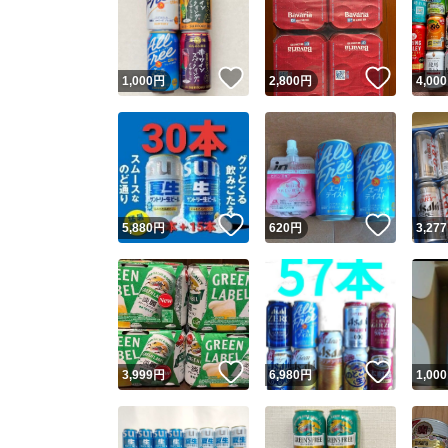
いいね！
いいね
1,000
円
2,800
円
4,000
いいね！
いいね
5,880
円
620
円
3,277
Yaho
安心取引
安心
いいね！
いいね
3,999
円
6,980
円
1,000
取引実績
取引