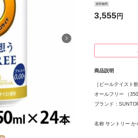
送料無料
3,555
円
商品説明
［ビールテイスト飲
オールフリー （35
ブランド：SUNTO
名称 サントリー か