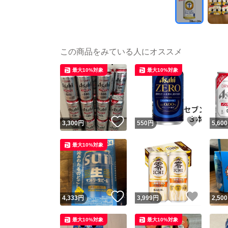
この商品をみている人にオススメ
最大10%対象
最大10%対象
いいね！
いいね
3,300
円
550
円
5,600
最大10%対象
いいね！
いいね
4,333
円
3,999
円
2,500
最大10%対象
最大10%対象