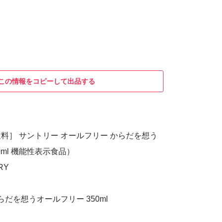
この情報をコピーして出品する
料］ サントリー オールフリー からだを想う
0ml 機能性表示食品）
RY
らだを想うオールフリー 350ml