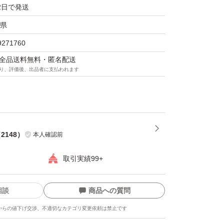
2日で発送
ノンアルコールビール系飲料です。
県
9271760
マは全品送料無料・匿名配送
り、評価後、出品者に支払われます
クルです
致します
（
2148
）
本人確認前
取引実績99+
相談
商品への質問
からの値下げ交渉、不適切なカテゴリ変更依頼は禁止です