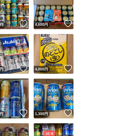
！
いいね！
いいね！
円
4,600
円
ユーザーの実績について
！
いいね！
いいね！
円
4,000
円
o!フリマが定めた一定の基準を満たしたユーザーにバッジを付与しています
出品者
この商品の情報をコピーします
取引出品者
Yahoo!フリマの基準をクリアした安心・安全なユーザーです
！
いいね！
いいね！
商品画像の
無断転載は禁止
されています
円
1,300
円
コピーされた情報は
必ずご自身の商品に合わせて編集
してください
コピーは
1商品につき1回
です
実績◯+
このユーザーはYahoo!フリマの取引を完了させた実績があり