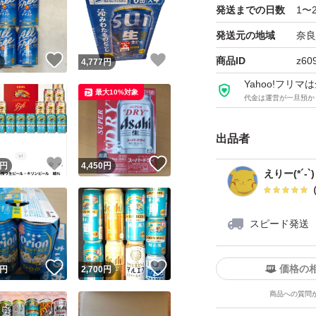
発送までの日数
1〜
機能性表示食品の
発送元の地域
奈良
賞味期限 写真2
！
いいね！
いいね！
商品ID
z60
円
4,777
円
Yahoo!フリ
最大10%対象
代金は運営が一旦預か
お値引き不可
出品者
梱包の箱はリサイ
！
いいね！
いいね！
円
4,450
円
簡易包装にて発送
えりー(*´-`)
スピード発送
！
いいね！
いいね！
価格の
円
2,700
円
商品への質問