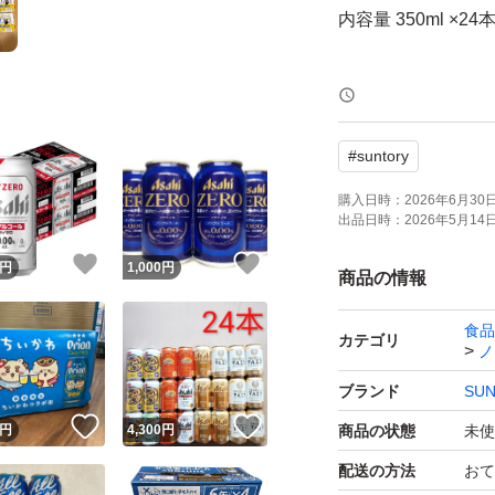
内容量 350ml ×24
保存方法 常温
#
suntory
商品説明 アルコール
購入日時：
2026年6月30日 
出品日時：
2026年5月14日 
内臓脂肪を減らす
！
いいね！
いいね！
プ由来ティリロサ
円
1,000
円
商品の情報
食品
また、粒選り麦芽1
カテゴリ
ノ
天然水100％仕込
ブランド
SU
わりはそのままに
！
いいね！
いいね！
円
4,300
円
商品の状態
未使
る味わいに仕上げ
配送の方法
おて