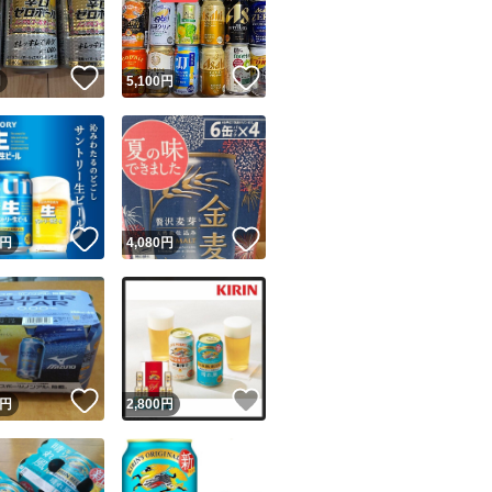
商品情報コピー機
リマ実績◯+
このユーザーは他フリマサービスでの取引実績があります
！
いいね！
いいね！
円
5,100
円
出品ページへ
&安心発送
キャンセル
ジは実績に基づく表示であり、発送を保証しているものではありません
このユーザーは高頻度で24時間以内＆設定した発送日数内に
ード＆安心発送
ます
！
いいね！
いいね！
円
4,080
円
ード発送
このユーザーは高頻度で24時間以内に発送しています
発送
このユーザーは設定した発送日数内に発送しています
！
いいね！
いいね！
円
2,800
円