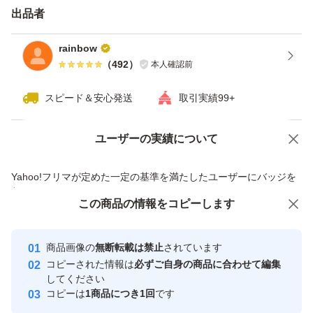
場合がございますのでご了承下さい。
出品者
rainbow
☆訳ありにご理解頂ける方のみご購入宜しくお願い致しま
（
492
）
本人確認前
す。
スピード＆安心発送
取引実績99+
ユーザーの実績について
価格の相談
商品への質問
商品への質問からの値下げ交渉、不適切なカテゴリ変更依頼は禁止です
Yahoo!フリマが定めた一定の基準を満たしたユーザーにバッジを
付与しています
この商品をみている人にオススメ
この商品の情報をコピーします
安心取引出品者
Yahoo!フリマの基準をクリアした安
安心取引出品者
商品画像の
無断転載は禁止
されています
心・安全なユーザーです
コピーされた情報は
必ずご自身の商品に合わせて編集
取引実績
してください
コピーは
1商品につき1回
です
このユーザーはYahoo!フリマの取
取引実績◯+