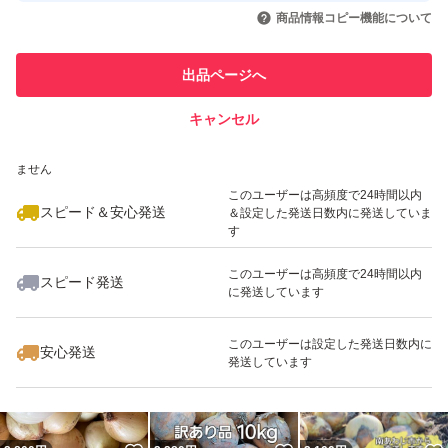
いいね！
いいね！
2,450
円
2,580
円
2,100
円
引を完了させた実績があります
商品情報コピー機能について
最大10%対象
最大10%対象
このユーザーは他フリマサービス
他フリマ実績◯+
出品ページへ
での取引実績があります
キャンセル
スピード&安心発送
いいね！
いいね！
2,130
※このバッジは実績に基づく表示であり、発送を保証しているものではあり
円
3,500
円
1,950
円
ません
最大10%対象
最大10%対象
このユーザーは高頻度で24時間以内
スピード＆安心発送
＆設定した発送日数内に発送していま
す
このユーザーは高頻度で24時間以内
スピード発送
に発送しています
いいね！
いいね！
1,640
円
2,480
円
2,500
円
このユーザーは設定した発送日数内に
安心発送
発送しています