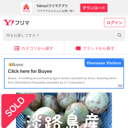
ログイン
カテゴリから探す
ブランドから探す
Overseas Visitors
Click here for Buyee
Buyee - A multilingual purchasing agent service operated by tenso, featuring items
from JDirectItems Fleamarket (provided by LY Corporation)