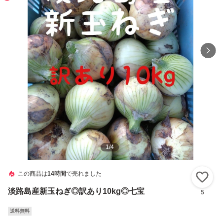
1
/
4
この商品は
14時間
で売れました
い
淡路島産新玉ねぎ◎訳あり10kg◎七宝
5
送料無料