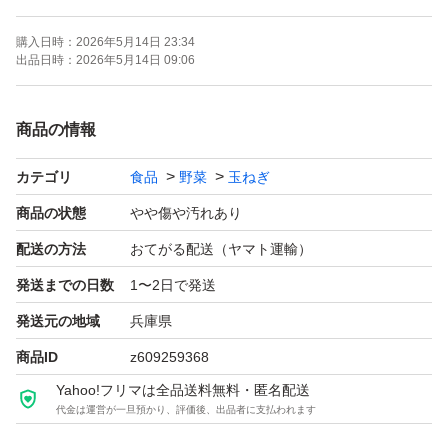
ません。
購入日時：
2026年5月14日 23:34
大きさが様々ですので、お料理に合わせてお使い下さい。
出品日時：
2026年5月14日 09:06
品種:七宝（早生）
商品の情報
重量:箱込み約10kg
カテゴリ
食品
野菜
玉ねぎ
サイズ:色々
商品の状態
やや傷や汚れあり
保存性を高める為、薄皮を残してありますので少し土が付
配送の方法
おてがる配送（ヤマト運輸）
いた状態での発送となります。
発送までの日数
1〜2日で発送
発送元の地域
兵庫県
風通しの良い日陰か冷蔵庫で保存しお早めにお召し上がり
商品ID
z609259368
下さい。
Yahoo!フリマは全品送料無料・匿名配送
代金は運営が一旦預かり、評価後、出品者に支払われます
新玉ねぎですので、天候や配送状況により傷みが発生する