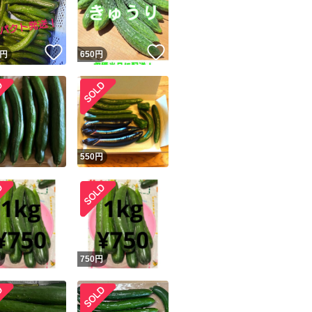
！
いいね！
いいね！
円
650
円
ユーザーの実績について
円
550
円
o!フリマが定めた一定の基準を満たしたユーザーにバッジを付与しています
出品者
この商品の情報をコピーします
取引出品者
Yahoo!フリマの基準をクリアした安心・安全なユーザーです
商品画像の
無断転載は禁止
されています
円
750
円
コピーされた情報は
必ずご自身の商品に合わせて編集
してください
コピーは
1商品につき1回
です
実績◯+
このユーザーはYahoo!フリマの取引を完了させた実績があり