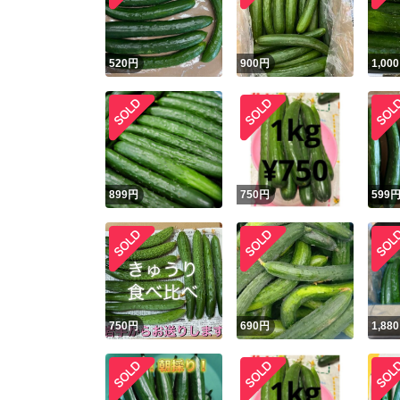
他フ
520
円
900
円
1,000
スピード
※このバッ
スピ
899
円
750
円
599
スピ
安心
750
円
690
円
1,880