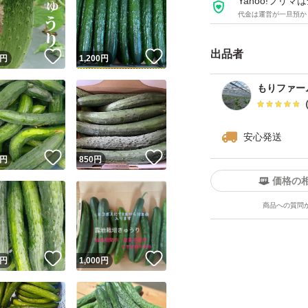
Yahoo!フリ
代金は運営が一旦預か
出品者
！
いいね！
いいね！
円
1,200
円
もりファー
安心発送
！
いいね！
いいね！
円
850
円
価格の
商品への質問
！
いいね！
いいね！
円
1,000
円