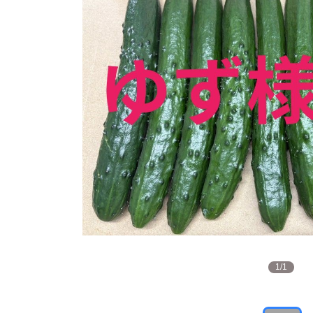
1
/
1