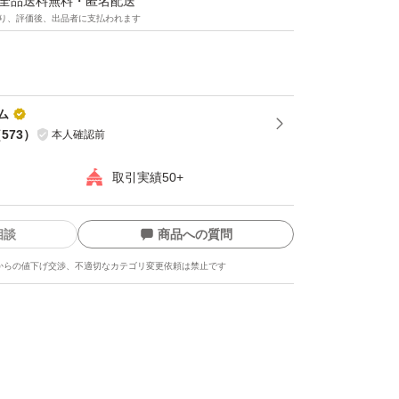
マは全品送料無料・匿名配送
り、評価後、出品者に支払われます
ム
（
573
）
本人確認前
取引実績50+
相談
商品への質問
からの値下げ交渉、不適切なカテゴリ変更依頼は禁止です