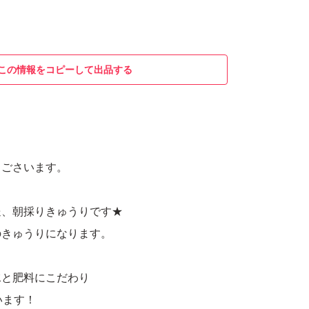
この情報をコピーして出品する
うごさいます。
送、朝採りきゅうりです★
のきゅうりになります。
水と肥料にこだわり
います！