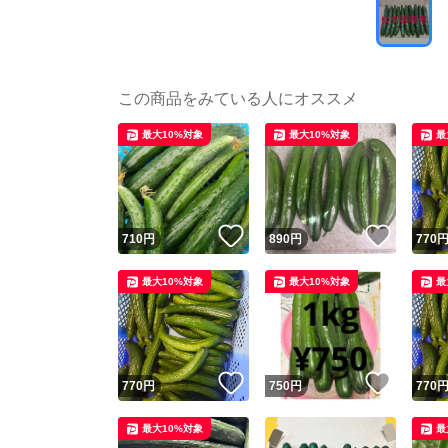
この商品をみている人にオススメ
最大10%対象
最大10%対象
最
いいね！
いいね
710
円
890
円
770
最大10%対象
最大10%対象
最
いいね！
いいね
770
円
750
円
770
最大10%対象
最