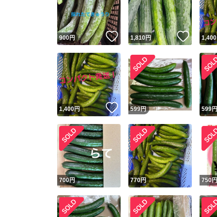
いいね！
いいね
900
円
1,810
円
1,400
いいね！
1,400
円
599
円
599
Yaho
安心取引
安心
700
円
770
円
750
取引実績
取引