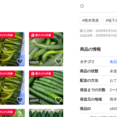
こだわり抜いた商
#
熊本県産
#
地下
ハウスで収穫した
詰めしました。
購入日時：
2026年5月14日 
大10%対象
最大10%対象
出品日時：
2026年5月14日 
シャキシャキとし
サラダや漬物など
商品の情報
！
いいね！
いいね！
カテゴリ
食品
円
690
円
「ネコポス」9本〜
商品の状態
未使
900g〜1kg入って
大10%対象
最大10%対象
※本数はサイズに
配送の方法
おて
発送までの日数
2〜
★常温発送になり
発送元の地域
熊本
！
いいね！
いいね！
円
899
円
商品ID
z60
大10%対象