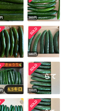
商品情報コピー機
リマ実績◯+
このユーザーは他フリマサービスでの取引実績があります
円
560
円
出品ページへ
&安心発送
キャンセル
ジは実績に基づく表示であり、発送を保証しているものではありません
このユーザーは高頻度で24時間以内＆設定した発送日数内に
ード＆安心発送
ます
円
580
円
ード発送
このユーザーは高頻度で24時間以内に発送しています
発送
このユーザーは設定した発送日数内に発送しています
円
700
円