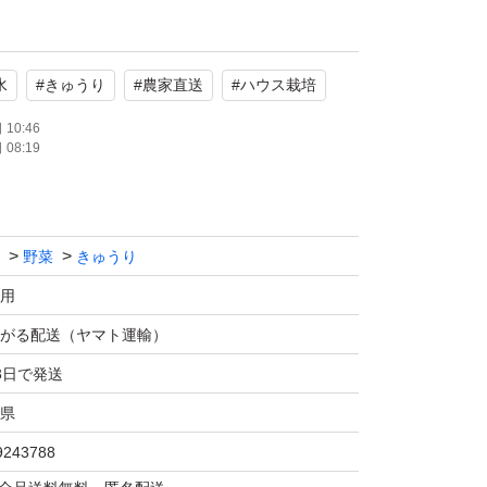
品です！
水
#
きゅうり
#
農家直送
#
ハウス栽培
ばかりの新鮮なきゅうりを、丁寧に選別して箱
10:46
08:19
た食感と、みずみずしい味わいが特徴です。
、様々な料理に幅広くお使いいただけます。
野菜
きゅうり
10本入れて発送。
用
います！
よって異なります。
がる配送（ヤマト運輸）
3日で発送
ます！
県
9243788