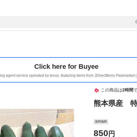
Click here for Buyee
ing agent service operated by tenso, featuring items from JDirectItems Fleamarket 
この商品は
2時間
熊本県産 
送料無料
850
円