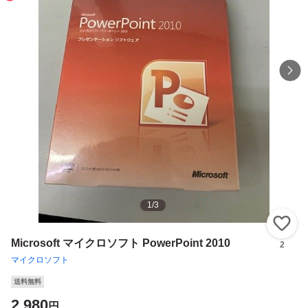
1
/
3
い
Microsoft マイクロソフト PowerPoint 2010
2
マイクロソフト
送料無料
2,980
円