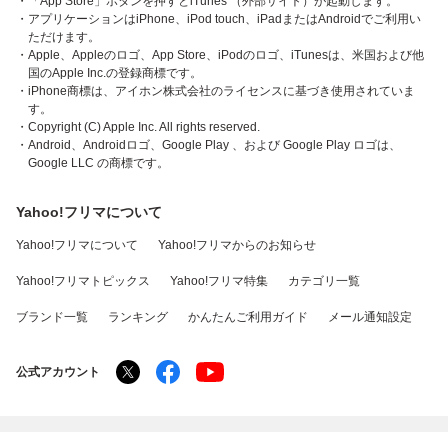
・「App Store」ボタンを押すとiTunes （外部サイト）が起動します。
・アプリケーションはiPhone、iPod touch、iPadまたはAndroidでご利用い
ただけます。
・Apple、Appleのロゴ、App Store、iPodのロゴ、iTunesは、米国および他
国のApple Inc.の登録商標です。
・iPhone商標は、アイホン株式会社のライセンスに基づき使用されていま
す。
・Copyright (C) Apple Inc. All rights reserved.
・Android、Androidロゴ、Google Play 、および Google Play ロゴは、
Google LLC の商標です。
Yahoo!フリマについて
Yahoo!フリマについて
Yahoo!フリマからのお知らせ
Yahoo!フリマトピックス
Yahoo!フリマ特集
カテゴリ一覧
ブランド一覧
ランキング
かんたんご利用ガイド
メール通知設定
公式アカウント