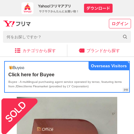
ログイン
カテゴリから探す
ブランドから探す
Overseas Visitors
Click here for Buyee
Buyee - A multilingual purchasing agent service operated by tenso, featuring items
from JDirectItems Fleamarket (provided by LY Corporation)