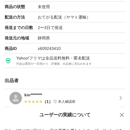
商品の状態
未使用
配送の方法
おてがる配送（ヤマト運輸）
発送までの日数
2〜3日で発送
発送元の地域
静岡県
商品ID
z609243410
Yahoo!フリマは全品送料無料・匿名配送
代金は運営が一旦預かり、評価後、出品者に支払われます
出品者
kin********
（
1
）
本人確認前
ユーザーの実績について
価格の相談
商品への質問
商品への質問からの値下げ交渉、不適切なカテゴリ変更依頼は禁止です