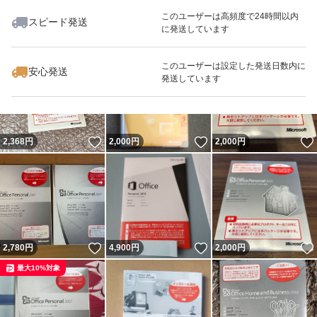
このユーザーは高頻度で24時間以内
スピード発送
に発送しています
いいね！
いいね！
2,000
円
5,948
円
1,500
円
このユーザーは設定した発送日数内に
安心発送
発送しています
いいね！
いいね！
2,368
円
2,000
円
2,000
円
いいね！
いいね！
2,780
円
4,900
円
2,000
円
最大10%対象