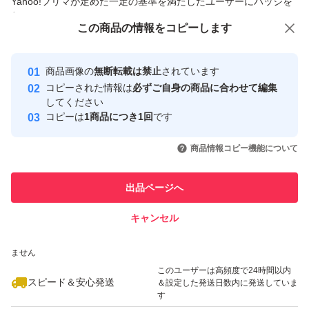
Yahoo!フリマが定めた一定の基準を満たしたユーザーにバッジを
付与しています
この商品をみている人にオススメ
この商品の情報をコピーします
安心取引出品者
最大10%対象
Yahoo!フリマの基準をクリアした安
安心取引出品者
商品画像の
無断転載は禁止
されています
心・安全なユーザーです
コピーされた情報は
必ずご自身の商品に合わせて編集
取引実績
してください
コピーは
1商品につき1回
です
このユーザーはYahoo!フリマの取
取引実績◯+
いいね！
いいね！
2,400
円
2,328
円
3,333
円
引を完了させた実績があります
商品情報コピー機能について
このユーザーは他フリマサービス
他フリマ実績◯+
出品ページへ
での取引実績があります
キャンセル
スピード&安心発送
いいね！
いいね！
2,000
※このバッジは実績に基づく表示であり、発送を保証しているものではあり
円
2,000
円
5,300
円
ません
このユーザーは高頻度で24時間以内
スピード＆安心発送
＆設定した発送日数内に発送していま
す