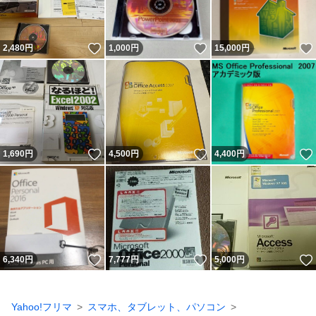
いいね！
いいね！
2,480
円
1,000
円
15,000
円
いいね！
いいね！
1,690
円
4,500
円
4,400
円
いいね！
いいね！
6,340
円
7,777
円
5,000
円
Yahoo!フリマ
スマホ、タブレット、パソコン