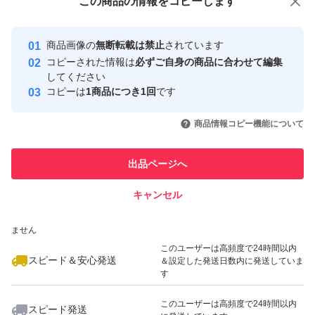
この商品をみている人にオススメ
この商品の情報をコピーします
安心取引出品者
Yahoo!フリマの基準をクリアした安
安心取引出品者
商品画像の
無断転載は禁止
されています
心・安全なユーザーです
コピーされた情報は
必ずご自身の商品に合わせて編集
取引実績
してください
コピーは
1商品につき1回
です
このユーザーはYahoo!フリマの取
取引実績◯+
いいね！
いいね！
300
円
800
円
750
円
引を完了させた実績があります
商品情報コピー機能について
最大10%対象
最大10%対象
このユーザーは他フリマサービス
他フリマ実績◯+
出品ページへ
での取引実績があります
キャンセル
スピード&安心発送
いいね！
いいね！
4,150
※このバッジは実績に基づく表示であり、発送を保証しているものではあり
円
750
円
2,540
円
ません
最大10%対象
最大10%対象
このユーザーは高頻度で24時間以内
スピード＆安心発送
＆設定した発送日数内に発送していま
す
このユーザーは高頻度で24時間以内
スピード発送