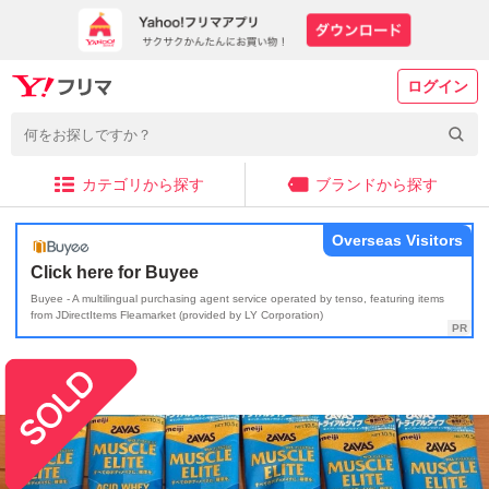
ログイン
カテゴリから探す
ブランドから探す
Overseas Visitors
Click here for Buyee
Buyee - A multilingual purchasing agent service operated by tenso, featuring items
from JDirectItems Fleamarket (provided by LY Corporation)