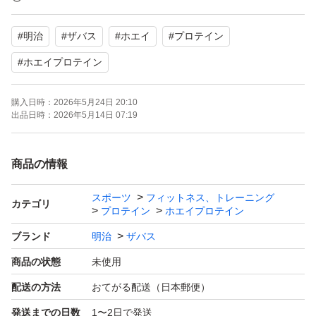
24時間以内の配送手続きを心がけております
#
明治
#
ザバス
#
ホエイ
#
プロテイン
簡易包装、リサイクル包装となります
そのまま袋に入れて発送致します
#
ホエイプロテイン
購入日時：
2026年5月24日 20:10
出品日時：
2026年5月14日 07:19
商品の情報
スポーツ
フィットネス、トレーニング
カテゴリ
プロテイン
ホエイプロテイン
ブランド
明治
ザバス
商品の状態
未使用
配送の方法
おてがる配送（日本郵便）
発送までの日数
1〜2日で発送