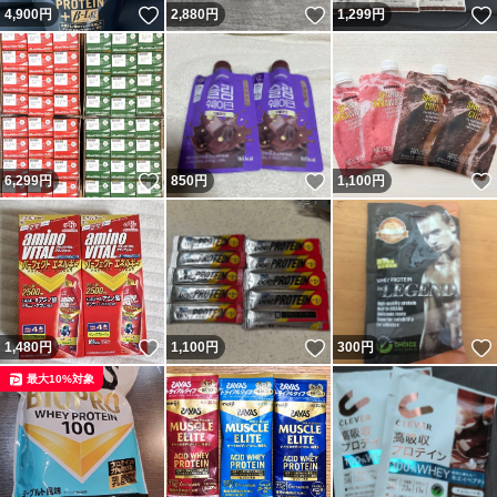
いいね！
いいね！
4,900
円
2,880
円
1,299
円
いいね！
いいね！
6,299
円
850
円
1,100
円
いいね！
いいね！
1,480
円
1,100
円
300
円
最大10%対象