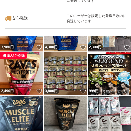
に発送しています
いいね！
いいね！
1,090
円
1,290
円
3,980
円
最大10%対象
最大10%対象
このユーザーは設定した発送日数内に
安心発送
発送しています
いいね！
いいね！
3,980
円
4,300
円
2,300
円
最大10%対象
いいね！
いいね！
2,490
円
3,800
円
999
円