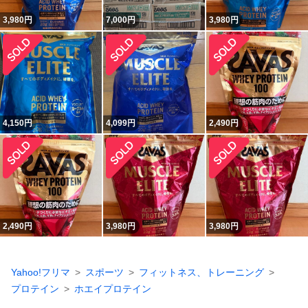
3,980
円
7,000
円
3,980
円
4,150
円
4,099
円
2,490
円
2,490
円
3,980
円
3,980
円
Yahoo!フリマ
スポーツ
フィットネス、トレーニング
プロテイン
ホエイプロテイン