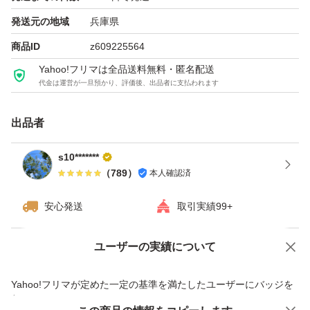
発送元の地域
兵庫県
商品ID
z609225564
Yahoo!フリマは全品送料無料・匿名配送
代金は運営が一旦預かり、評価後、出品者に支払われます
出品者
s10*******
（
789
）
本人確認済
安心発送
取引実績99+
ユーザーの実績について
価格の相談
商品への質問
商品への質問からの値下げ交渉、不適切なカテゴリ変更依頼は禁止です
Yahoo!フリマが定めた一定の基準を満たしたユーザーにバッジを
付与しています