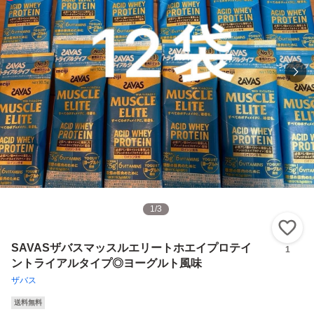
1
/
3
い
SAVASザバスマッスルエリートホエイプロテイ
1
ントライアルタイプ◎ヨーグルト風味
ザバス
送料無料