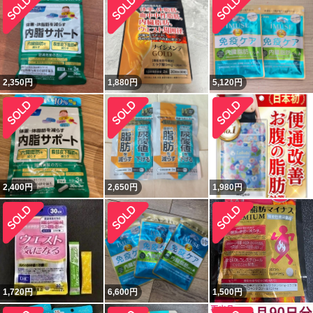
2,350
円
1,880
円
5,120
円
2,400
円
2,650
円
1,980
円
1,720
円
6,600
円
1,500
円