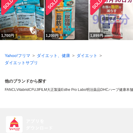
1,700
円
1,200
円
1,899
円
Yahoo!フリマ
ダイエット、健康
ダイエット
ダイエットサプリ
他のブランドから探す
FANCL
VitabridC
FUJIFILM
大正製薬
Esthe Pro Labo
明治薬品
DHC
ハーブ健康本