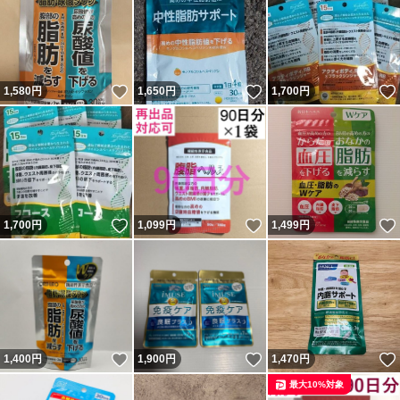
いいね！
いいね！
1,580
円
1,650
円
1,700
円
いいね！
いいね！
1,700
円
1,099
円
1,499
円
いいね！
いいね！
1,400
円
1,900
円
1,470
円
最大10%対象