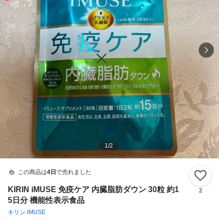
1
/
2
この商品は
4日
で売れました
い
KIRIN iMUSE 免疫ケア 内臓脂肪ダウン 30粒 約1
2
5日分 機能性表示食品
キリン iMUSE