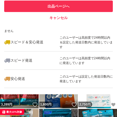
このユーザーは他フリマサービス
他フリマ実績◯+
出品ページへ
での取引実績があります
キャンセル
スピード&安心発送
いいね！
いいね！
1,850
※このバッジは実績に基づく表示であり、発送を保証しているものではあり
円
1,630
円
9,330
円
ません
このユーザーは高頻度で24時間以内
スピード＆安心発送
＆設定した発送日数内に発送していま
す
このユーザーは高頻度で24時間以内
スピード発送
に発送しています
いいね！
いいね！
1,990
円
5,980
円
1,450
円
このユーザーは設定した発送日数内に
安心発送
発送しています
いいね！
いいね！
3,399
円
1,800
円
2,750
円
最大10%対象