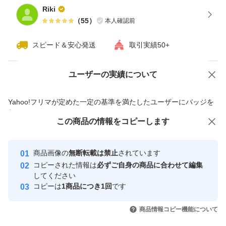
Riki
（
55
）
本人確認前
スピード＆安心発送
取引実績50+
ユーザーの実績について
価格の相談
商品への質問
商品への質問からの値下げ交渉、不適切なカテゴリ変更依頼は禁止です
Yahoo!フリマが定めた一定の基準を満たしたユーザーにバッジを
付与しています
この商品をみている人にオススメ
この商品の情報をコピーします
安心取引出品者
最大10%対象
Yahoo!フリマの基準をクリアした安
安心取引出品者
商品画像の
無断転載は禁止
されています
心・安全なユーザーです
コピーされた情報は
必ずご自身の商品に合わせて編集
取引実績
してください
コピーは
1商品につき1回
です
このユーザーはYahoo!フリマの取
取引実績◯+
いいね！
いいね！
2,500
円
1,350
円
1,380
円
引を完了させた実績があります
商品情報コピー機能について