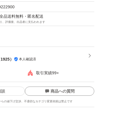
9222900
マは全品送料無料・匿名配送
り、評価後、出品者に支払われます
（
1925
）
本人確認済
取引実績99+
相談
商品への質問
からの値下げ交渉、不適切なカテゴリ変更依頼は禁止です