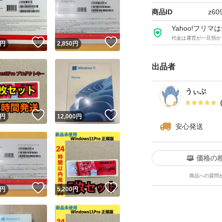
商品ID
z60
Yahoo!フリ
代金は運営が一旦預か
！
いいね！
いいね！
円
2,850
円
出品者
うぃぶ
！
いいね！
いいね！
円
12,000
円
安心発送
価格の
商品への質問
！
いいね！
いいね！
円
5,200
円