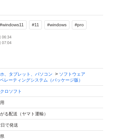
、追加料金は一切かかりません。
対応していますので、機種変更時も安心です。
#
windows11
#
11
#
windows
#
pro
認証完了まで、サポートいたします。
06:34
07:04
応可能ですので、複数枚お求めの場合はコメン
いです。
ホ、タブレット、パソコン
ソフトウェア
ペレーティングシステム（パッケージ版）
クロソフト
用
がる配送（ヤマト運輸）
2日で発送
県