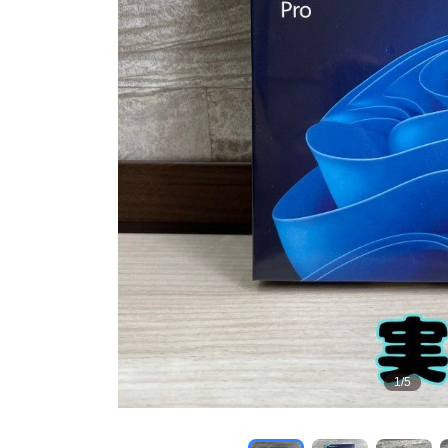
1
/
5