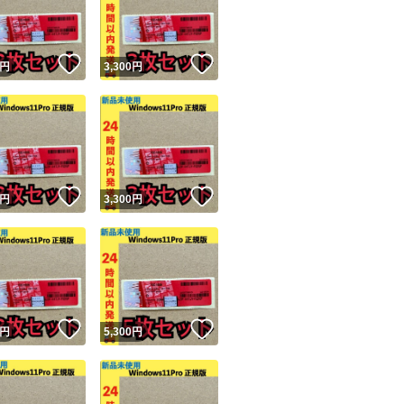
商品情報コピー機
リマ実績◯+
このユーザーは他フリマサービスでの取引実績があります
！
いいね！
いいね！
円
3,300
円
出品ページへ
&安心発送
キャンセル
ジは実績に基づく表示であり、発送を保証しているものではありません
このユーザーは高頻度で24時間以内＆設定した発送日数内に
ード＆安心発送
ます
！
いいね！
いいね！
円
3,300
円
ード発送
このユーザーは高頻度で24時間以内に発送しています
発送
このユーザーは設定した発送日数内に発送しています
！
いいね！
いいね！
円
5,300
円