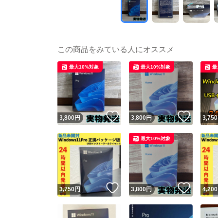
この商品をみている人にオススメ
最大10%対象
最大10%対象
最
いいね！
いいね
3,800
円
3,800
円
3,750
最大10%対象
いいね！
いいね
3,750
円
3,800
円
4,200