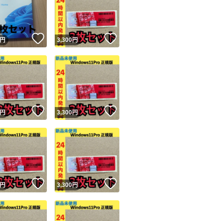
！
いいね！
いいね！
円
3,300
円
ユーザーの実績について
！
いいね！
いいね！
円
3,300
円
o!フリマが定めた一定の基準を満たしたユーザーにバッジを付与しています
出品者
この商品の情報をコピーします
取引出品者
Yahoo!フリマの基準をクリアした安心・安全なユーザーです
！
いいね！
いいね！
商品画像の
無断転載は禁止
されています
円
3,300
円
コピーされた情報は
必ずご自身の商品に合わせて編集
してください
コピーは
1商品につき1回
です
実績◯+
このユーザーはYahoo!フリマの取引を完了させた実績があり