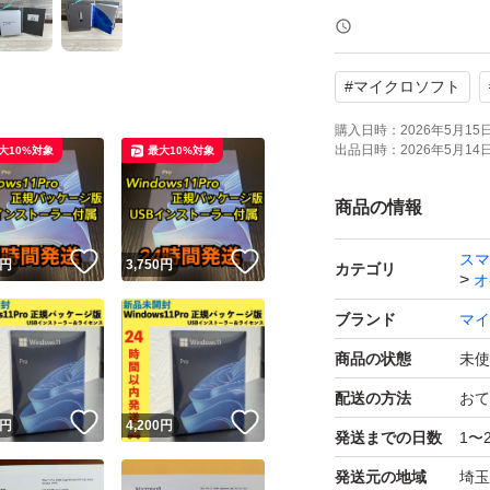
買い切り版なので
再インストールに
#
マイクロソフト
インストールから
購入日時：
2026年5月15日 
出品日時：
2026年5月14日 
大10%対象
最大10%対象
まとめ買いにも対
商品の情報
トいただければ幸
スマ
！
いいね！
いいね！
円
3,750
円
カテゴリ
オ
ブランド
マイ
商品の状態
未使
配送の方法
おて
！
いいね！
いいね！
円
4,200
円
発送までの日数
1〜
発送元の地域
埼玉