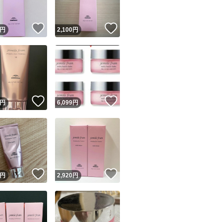
！
いいね！
いいね！
円
2,100
円
！
いいね！
いいね！
円
6,099
円
！
いいね！
いいね！
円
2,920
円