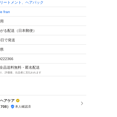
リートメント、ヘアパック
le fran
ミーフラン メルティバター バーム
用
がる配送（日本郵便）
3日で発送
0円（税込）
県
9222366
おてがる配送(日本郵便)
マは全品送料無料・匿名配送
り、評価後、出品者に支払われます
の為、防水対策を行い簡易梱包になります。商
し、梱包して送ります。
や純正箱をご希望の方は+料金で発送方法を
eヘアケア
、お申し付けください。
（
708
）
本人確認済