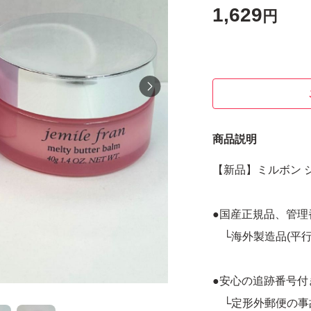
1,629
円
商品説明
【新品】ミルボン ジ
●国産正規品、管理
└海外製造品(平行
●安心の追跡番号付
└定形外郵便の事