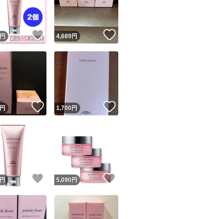
商品情報コピー機
種類アウトバストリ
リマ実績◯+
このユーザーは他フリマサービスでの取引実績があります
！
いいね！
いいね！
円
4,689
円
出品ページへ
&安心発送
詳細バームトリー
キャンセル
ジは実績に基づく表示であり、発送を保証しているものではありません
このユーザーは高頻度で24時間以内＆設定した発送日数内に
タイプジェミール
ード＆安心発送
ます
ジェミールフラン メ
！
いいね！
いいね！
円
1,700
円
ブランド：jemile fr
ード発送
このユーザーは高頻度で24時間以内に発送しています
発送
このユーザーは設定した発送日数内に発送しています
！
いいね！
いいね！
円
5,090
円