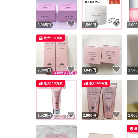
いいね！
いいね
3,065
円
1,599
円
2,000
最大10%対象
いいね！
いいね
2,849
円
3,049
円
1,540
Yaho
最大10%対象
最大10%対象
安心取引
安心
いいね！
いいね
1,529
円
2,900
円
1,600
取引実績
最
取引