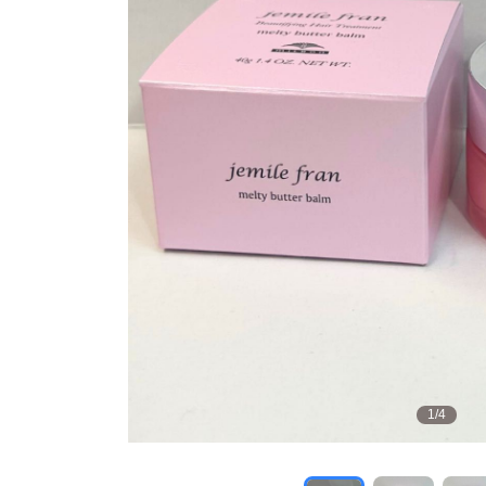
1
/
4