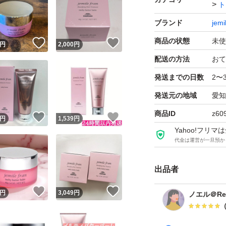
ト
ブランド
jemi
●商品名 : ジェル
商品の状態
未使
！
いいね！
いいね！
円
2,000
円
●内容量 : 40g
配送の方法
おて
発送までの日数
2〜
●参考価格 : 2,42
発送元の地域
愛知
商品ID
z60
！
いいね！
いいね！
円
1,539
円
●発送について : 
Yahoo!フリ
代金は運営が一旦預か
サイズ／重量制限
出品者
品を箱から取り出
状態を気にされる方
！
いいね！
いいね！
円
3,049
円
ノエル＠R
変更致しますので