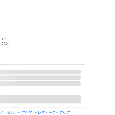
】
フラン メルティバター バーム 40g
11:10
07:04
国内正規品】
ルフラン メルティバター バーム
り、美品
メントせず購入頂いて構いません。
ケア 洗い流さないトリートメント
ン（MILBON）
メ、美容、ヘアケア
レディースヘアケア