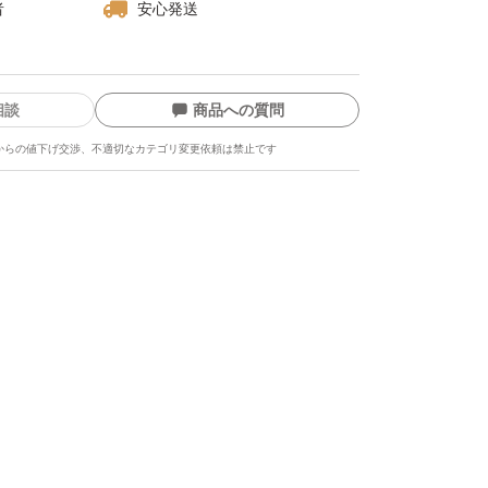
者
安心発送
相談
商品への質問
憶して、朝のキレイを思いのままにする、洗い
からの値下げ交渉、不適切なカテゴリ変更依頼は禁止です
メント。シアーバターを加えた植物性バターの
おい感が高まります。もっとうるおいを与え
る髪に。ハンドクリームとしても使えます。
使用品になります
ト不要)
おりません
ートメント スタイリング サロン専売品 コ
美容室 インスタ映え
ます