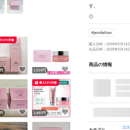
す。
●【女性らしい香り
#
jemilefran
ミルボン ジェミール
大10%対象
購入日時：
2026年5月14日 
出品日時：
2026年5月14日 
【箱あり・新品・
ミルボン ジェミー
商品の情報
！
いいね！
いいね！
円
1,619
円
●新品未使用、箱あ
最大10%対象
※値下げ不可、コ
●カテゴリ : ヘア
！
いいね！
いいね！
円
2,990
円
●メーカー : ミルボ
コス
カテゴリ