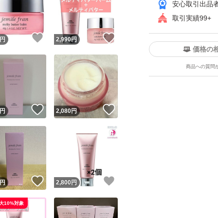
安心取引出品
●生産国 : 日本
取引実績99+
！
いいね！
いいね！
円
2,990
円
【商品説明】
価格の
夜のまとまりを記
商品への質問
流さないトリート
ダブル配合でうる
ユーザーの実績について
て、もっとまるま
！
いいね！
いいね！
円
2,080
円
o!フリマが定めた一定の基準を満たしたユーザーにバッジを付与しています
＊新品未開封、未
出品者
＊即購入OK(コメン
この商品の情報をコピーします
取引出品者
Yahoo!フリマの基準をクリアした安心・安全なユーザーです
＊値下げは行って
！
いいね！
いいね！
商品画像の
無断転載は禁止
されています
円
2,800
円
コピーされた情報は
必ずご自身の商品に合わせて編集
してください
シャンプー トリ
大10%対象
コピーは
1商品につき1回
です
実績◯+
ンディショナー 
このユーザーはYahoo!フリマの取引を完了させた実績があり