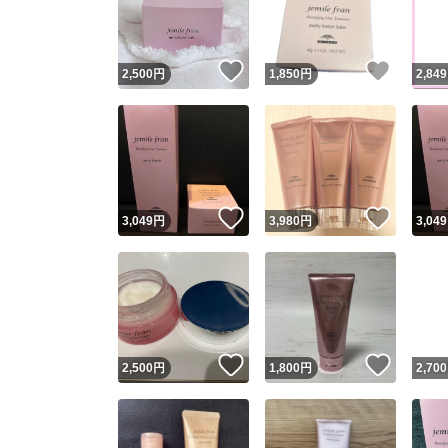
他フ
いいね！
いいね
2,500
円
1,850
円
2,849
スピード
※このバッ
スピ
いいね！
いいね
3,049
円
3,980
円
3,049
スピ
安心
いいね！
いいね
2,500
円
1,800
円
2,700