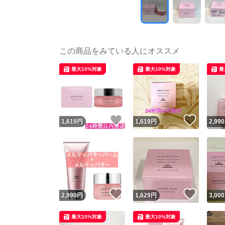
この商品をみている人にオススメ
最大10%対象
最大10%対象
最
いいね！
いいね
1,619
円
1,619
円
2,990
いいね！
いいね
2,990
円
1,629
円
3,000
最大10%対象
最大10%対象