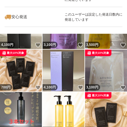
いいね！
いいね！
2,800
円
4,100
円
3,500
円
【肌質】全肌質
このユーザーは設定した発送日数内に
・毛穴の目立ちが気になる方
安心発送
発送しています
・肌のくすみが気になる方
・しっかりメイクを素早く落としたい方
【特徴】
いいね！
いいね！
4,100
円
3,100
円
3,500
円
・W洗顔不要
最大10%対象
最大10%対象
・濡れた手でも使える(肌が非常に濡れている洗髪後など
には、軽く水気を拭き取ってからお使いください)
・まつ毛エクステにも使える(一般的なグルーを使用した
いいね！
いいね！
700
円
4,100
円
3,100
円
まつ毛エクステンションをご使用の方もお使い頂けます)
最大10%対象
使い方
・3プッシュ分程度を手に取り、やさしくマッサージする
ようにメイクとなじませた後、水またはぬるま湯で洗い流