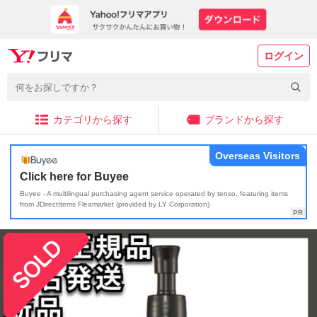
ログイン
カテゴリから探す
ブランドから探す
Overseas Visitors
Click here for Buyee
Buyee - A multilingual purchasing agent service operated by tenso, featuring items
from JDirectItems Fleamarket (provided by LY Corporation)