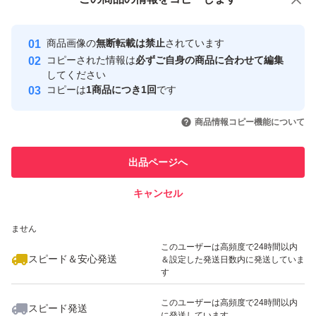
安心取引出品者
毛穴周辺の肌を引き締めつつ、ふっくらとさせて毛穴を目
最大10%対象
最大10%対象
Yahoo!フリマの基準をクリアした安
安心取引出品者
立ちにくくします。
商品画像の
無断転載は禁止
されています
心・安全なユーザーです
コピーされた情報は
必ずご自身の商品に合わせて編集
【大人の角栓ケア】
取引実績
してください
マイルドピーリング:肌表面に蓄積した角質を柔らかくし
コピーは
1商品につき1回
です
このユーザーはYahoo!フリマの取
ながらそっと剥離します。
取引実績◯+
いいね！
いいね！
2,199
円
4,100
円
3,100
円
引を完了させた実績があります
商品情報コピー機能について
【使用感】
最大10%対象
このユーザーは他フリマサービス
毛穴のすみずみまで行き渡るさらりとなめらかな感触で、
他フリマ実績◯+
出品ページへ
での取引実績があります
軽やかに広がって肌への負担が少ないオイル。洗い流した
キャンセル
スピード&安心発送
後は、つっぱらず、つるんとなめらかな仕上がり
いいね！
いいね！
3,100
※このバッジは実績に基づく表示であり、発送を保証しているものではあり
円
4,100
円
4,100
円
【香り】
ません
クリアハーブシトラスの香り(レモン果皮やローズマリー
このユーザーは高頻度で24時間以内
スピード＆安心発送
＆設定した発送日数内に発送していま
などの天然精油をブレンドしたハーブ香る柑橘アロマ)
す
みずみずしいシトラスに、さわやかで心地よいハーブを加
このユーザーは高頻度で24時間以内
スピード発送
えたすっきりとした爽快感を感じる香り
に発送しています