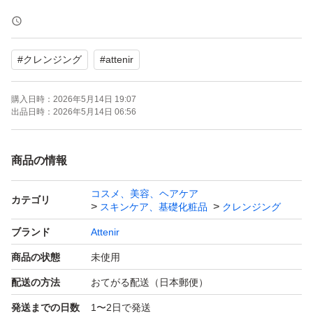
【購入先】国内百貨店
#
クレンジング
#
attenir
【購入日】2026年5月
購入日時：
2026年5月14日 19:07
【商品の状態】新品未使用
出品日時：
2026年5月14日 06:56
※簡易梱包での発送となります。
商品の情報
コスメ、美容、ヘアケア
※潰れ等に不安がある場合、発送方法の変更を＋料金で可
カテゴリ
スキンケア、基礎化粧品
クレンジング
能です。ご購入前にコメントいただければ対応させていた
ブランド
Attenir
だきます。
商品の状態
未使用
配送の方法
おてがる配送（日本郵便）
※新品未使用ではございますが、購入時より擦り傷などが
発送までの日数
1〜2日で発送
ある場合がございますので、ご了承のうえご購入頂きます