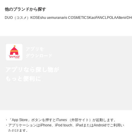
他のブランドから探す
DUO（コスメ）
KOSE
shu uemura
naris COSMETICS
Kao
FANCL
POLA
Attenir
DH
・「App Store」ボタンを押すとiTunes （外部サイト）が起動します。
・アプリケーションはiPhone、iPod touch、iPadまたはAndroidでご利用い
ただけます。