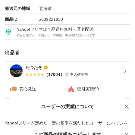
ようお願い申し上げます。
発送元の地域
北海道
商品ID
z609221830
商品の説明
Yahoo!フリマは全品送料無料・匿名配送
代金は運営が一旦預かり、評価後、出品者に支払われます
4種のブラック成分(クレイ、ブラックティーエキス、黒大
豆エキス、プルーン酵素エキス)をはじめとする厳選成分
出品者
が、独自の「毛穴メンテ」アプローチで大人の毛穴を包括
的にケア。
たつたそ
（
17004
）
本人確認前
微細拡散処方で毛穴の目立たないつるんとなめらか肌へ導
きます。
安心発送
取引実績99+
■商品特徴
ユーザーの実績について
価格の相談
商品への質問
【大人の毛穴ケア】
商品への質問からの値下げ交渉、不適切なカテゴリ変更依頼は禁止です
Yahoo!フリマが定めた一定の基準を満たしたユーザーにバッジを
凝り固まった角栓を吸着除去:角栓を溶かしながら、皮脂
付与しています
や汚れを吸着します。
この商品をみている人にオススメ
この商品の情報をコピーします