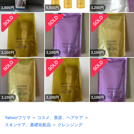
1,600
円
5,500
円
3,200
円
3,100
円
3,100
円
3,100
円
3,100
円
3,100
円
3,100
円
Yahoo!フリマ
コスメ、美容、ヘアケア
スキンケア、基礎化粧品
クレンジング