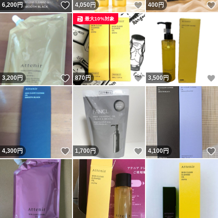
いいね！
いいね！
6,200
円
4,050
円
400
円
最大10%対象
いいね！
いいね！
3,200
円
870
円
3,500
円
いいね！
いいね！
4,300
円
1,700
円
4,100
円