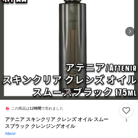
1
/
9
この商品は
12時間
で売れました
い
アテニア スキンクリア クレンズ オイル スムー
1
スブラック クレンジングオイル
Attenir