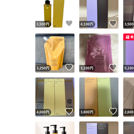
いいね！
いいね
3,500
円
4,100
円
3,500
最
いいね！
いいね
3,250
円
3,100
円
5,100
Yaho
安心取引
安心
いいね！
いいね
4,000
円
3,800
円
2,600
取引実績
取引