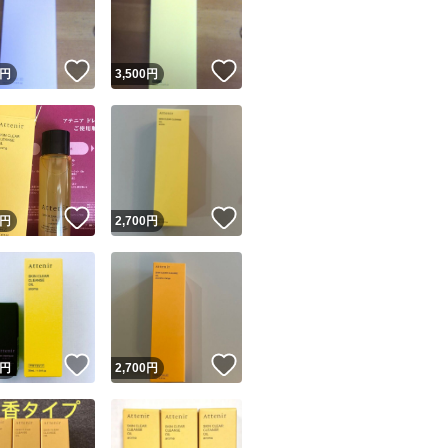
商品情報コピー機
洗顔料をお使いい
使用いただけます
リマ実績◯+
このユーザーは他フリマサービスでの取引実績があります
！
いいね！
いいね！
円
3,500
円
出品ページへ
&安心発送
アテニア （Atten
キャンセル
ジは実績に基づく表示であり、発送を保証しているものではありません
（エコパック） 35
このユーザーは高頻度で24時間以内＆設定した発送日数内に
要 すっきり 美容成
ード＆安心発送
ます
！
いいね！
いいね！
円
2,700
円
ード発送
このユーザーは高頻度で24時間以内に発送しています
発送
このユーザーは設定した発送日数内に発送しています
！
いいね！
いいね！
円
2,700
円