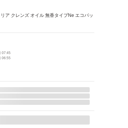
リア クレンズ オイル 無香タイプNe エコパッ
5月
07:45
06:55
品未使用
送となります。
ある場合、発送方法の変更を＋料金で可能で
メントいただければ対応させていただきます。