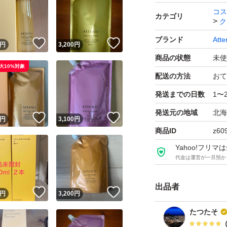
コス
カテゴリ
ク
※新品未使用では
ブランド
Atte
！
いいね！
いいね！
合がございますの
円
3,200
円
商品の状態
未使
し上げます。
大10%対象
配送の方法
おて
リニューアル新発売 
発送までの日数
1〜
2016年の発売時
発送元の地域
北海
！
いいね！
いいね！
円
3,100
円
これを、クレンジ
商品ID
z60
とに成功し、これま
Yahoo!フリ
品。
代金は運営が一旦預か
そしてこのたび、
出品者
アすべく研究を進
！
いいね！
いいね！
円
3,200
円
角質が増える現象
たつたそ
摩擦ダメージを生