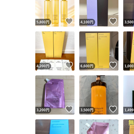
他フ
いいね！
いいね
5,800
円
4,100
円
3,500
スピード
※このバッ
スピ
いいね！
いいね
4,200
円
6,600
円
1,000
スピ
安心
いいね！
いいね
3,200
円
3,500
円
1,499