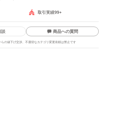
発想にチャレンジ。
取引実績99+
わらかく整えることで、次に使うスキンケアの
相談
商品への質問
感までもたらす美容クレンジングへ進化。
からの値下げ交渉、不適切なカテゴリ変更依頼は禁止です
くほぐすことで、くすみのベールまでクリア
えるために考えられた処方の数々。
素肌の透明感に働きかける。フィルムタイプ
とせる、クレンジング力アップ。
。W洗顔不要。まつエクOK。
手に取り、やさしくマッサージするようにメ
ます
後、水またはぬるま湯で洗い流してください。