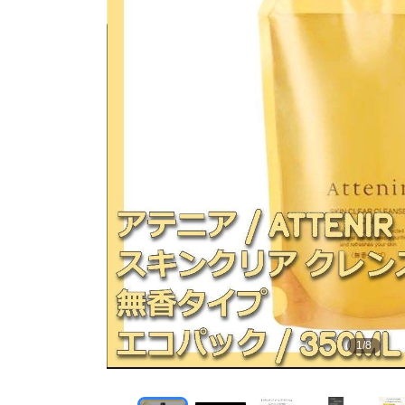
1
/
8