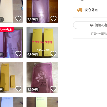
ないかと、逆転の
安心発送
！
いいね！
いいね！
円
3,100
円
角層をほぐし、や
価格の
浸透を高め、透明
大10%対象
商品への質問
肌表面をやわらか
に。
ユーザーの実績について
極限まで摩擦を抑
！
いいね！
いいね！
円
6,900
円
8種の美容オイルで
o!フリマが定めた一定の基準を満たしたユーザーにバッジを付与しています
のメイクも軽く落
出品者
濡れた手でも使える
この商品の情報をコピーします
取引出品者
Yahoo!フリマの基準をクリアした安心・安全なユーザーです
！
いいね！
いいね！
商品画像の
無断転載は禁止
されています
使い方
円
3,100
円
コピーされた情報は
必ずご自身の商品に合わせて編集
してください
3プッシュ分程度を
コピーは
1商品につき1回
です
実績◯+
このユーザーはYahoo!フリマの取引を完了させた実績があり
イクとなじませた