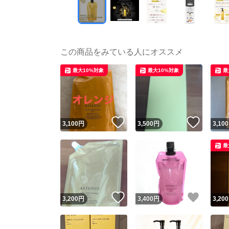
この商品をみている人にオススメ
最大10%対象
最大10%対象
最
いいね！
いいね
3,100
円
3,500
円
3,100
最
いいね！
いいね
3,200
円
3,400
円
3,200