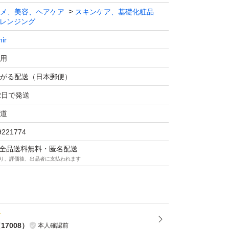
メ、美容、ヘアケア
スキンケア、基礎化粧品
レンジング
ございますが、購入時より擦り傷などがある場
nir
で、ご了承のうえご購入頂きますようお願い申
用
がる配送（日本郵便）
(無香タイプ)
2日で発送
に、第3のくすみの原因「肌ステイン」を発見。
道
ングオイルに配合する美容オイルで洗い流すこ
9221774
でに累計1,250万本*3を売り上げる大ヒット商
マは全品送料無料・匿名配送
り、評価後、出品者に支払われます
大人の肌のゴワつきと、それによるくすみをケ
めたところ、エイジングと摩擦によって、硬い
を発見。
みやすいクレンジングで、ゴワつきをケアでき
（
17008
）
本人確認前