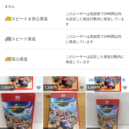
いいね！
いいね！
7,300
※このバッジは実績に基づく表示であり、発送を保証しているものではあり
円
8,225
円
8,180
円
ません
最大10%対象
最大10%対象
このユーザーは高頻度で24時間以内
スピード＆安心発送
＆設定した発送日数内に発送していま
す
このユーザーは高頻度で24時間以内
スピード発送
に発送しています
いいね！
いいね！
8,300
円
7,280
円
8,790
円
このユーザーは設定した発送日数内に
安心発送
発送しています
いいね！
いいね！
7,400
円
7,340
円
8,499
円