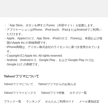
・「App Store」ボタンを押すとiTunes （外部サイト）が起動します。
・アプリケーションはiPhone、iPod touch、iPadまたはAndroidでご利用い
ただけます。
・Apple、Appleのロゴ、App Store、iPodのロゴ、iTunesは、米国および他
国のApple Inc.の登録商標です。
・iPhone商標は、アイホン株式会社のライセンスに基づき使用されていま
す。
・Copyright (C) Apple Inc. All rights reserved.
・Android、Androidロゴ、Google Play 、および Google Play ロゴは、
Google LLC の商標です。
Yahoo!フリマについて
Yahoo!フリマについて
Yahoo!フリマからのお知らせ
Yahoo!フリマトピックス
Yahoo!フリマ特集
カテゴリ一覧
ブランド一覧
ランキング
かんたんご利用ガイド
メール通知設定