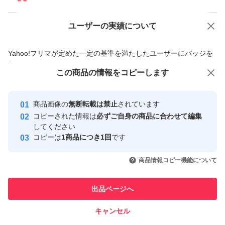
ユーザーの実績について
価格の相談
商品への質問
商品への質問からの値下げ交渉、不適切なカテゴリ変更依頼は禁止です
Yahoo!フリマが定めた一定の基準を満たしたユーザーにバッジを
付与しています
この商品をみている人にオススメ
この商品の情報をコピーします
安心取引出品者
最大10%対象
最大10%対象
Yahoo!フリマの基準をクリアした安
安心取引出品者
商品画像の
無断転載は禁止
されています
心・安全なユーザーです
コピーされた情報は
必ずご自身の商品に合わせて編集
取引実績
してください
コピーは
1商品につき1回
です
このユーザーはYahoo!フリマの取
取引実績◯+
いいね！
いいね！
7,150
円
8,100
円
7,300
円
引を完了させた実績があります
商品情報コピー機能について
最大10%対象
最大10%対象
このユーザーは他フリマサービス
他フリマ実績◯+
出品ページへ
での取引実績があります
キャンセル
スピード&安心発送