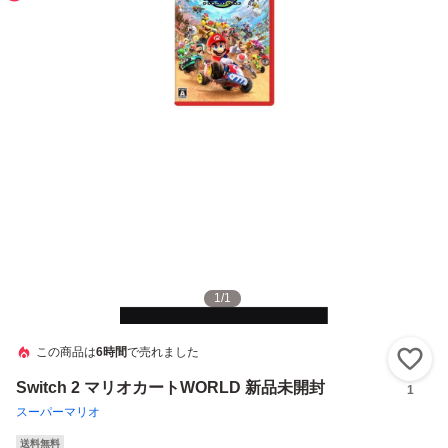
1
/
1
この商品は
6時間
で売れました
い
Switch 2 マリオカートWORLD 新品未開封
1
スーパーマリオ
送料無料