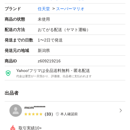
ブランド
任天堂
スーパーマリオ
商品の状態
未使用
配送の方法
おてがる配送（ヤマト運輸）
発送までの日数
1〜2日で発送
発送元の地域
新潟県
商品ID
z609219216
Yahoo!フリマは全品送料無料・匿名配送
代金は運営が一旦預かり、評価後、出品者に支払われます
出品者
mcm********
（
33
）
本人確認前
取引実績10+