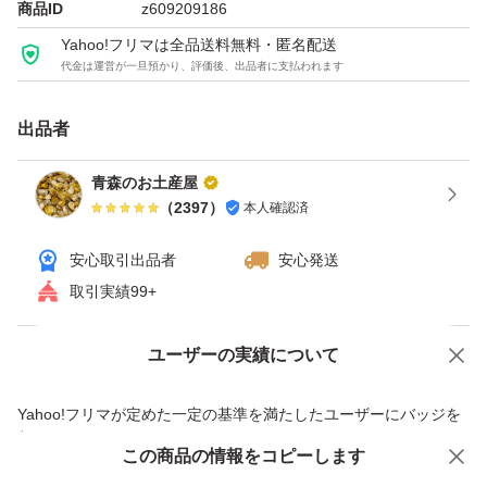
商品ID
z609209186
Yahoo!フリマは全品送料無料・匿名配送
代金は運営が一旦預かり、評価後、出品者に支払われます
出品者
青森のお土産屋
（
2397
）
本人確認済
安心取引出品者
安心発送
取引実績99+
ユーザーの実績について
価格の相談
商品への質問
商品への質問からの値下げ交渉、不適切なカテゴリ変更依頼は禁止です
Yahoo!フリマが定めた一定の基準を満たしたユーザーにバッジを
付与しています
この商品をみている人にオススメ
この商品の情報をコピーします
安心取引出品者