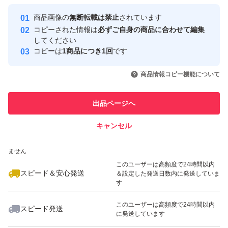
最大10%対象
最大10%対象
Yahoo!フリマの基準をクリアした安
安心取引出品者
商品画像の
無断転載は禁止
されています
心・安全なユーザーです
コピーされた情報は
必ずご自身の商品に合わせて編集
取引実績
してください
コピーは
1商品につき1回
です
このユーザーはYahoo!フリマの取
取引実績◯+
いいね！
いいね！
2,800
円
2,290
円
2,780
円
引を完了させた実績があります
商品情報コピー機能について
最大10%対象
最大10%対象
このユーザーは他フリマサービス
他フリマ実績◯+
出品ページへ
での取引実績があります
キャンセル
スピード&安心発送
いいね！
いいね！
1,290
※このバッジは実績に基づく表示であり、発送を保証しているものではあり
円
2,680
円
2,800
円
ません
最大10%対象
最大10%対象
最大10%対象
このユーザーは高頻度で24時間以内
スピード＆安心発送
＆設定した発送日数内に発送していま
す
このユーザーは高頻度で24時間以内
スピード発送
に発送しています
いいね！
いいね！
1,400
円
2,999
円
1,000
円