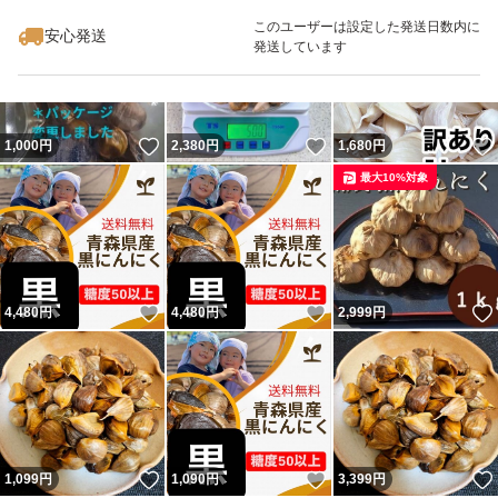
最大10%対象
このユーザーは設定した発送日数内に
安心発送
発送しています
いいね！
いいね！
1,000
円
2,380
円
1,680
円
最大10%対象
いいね！
いいね！
4,480
円
4,480
円
2,999
円
いいね！
いいね！
1,099
円
1,090
円
3,399
円