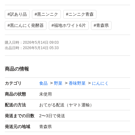
【賞味期限】: 発送日〜半年
#
訳あり品
#
黒ニンニク
#
ニンニク青森
【重量】: 700g
【粒数】: 100g当たり14粒〜24粒
#
黒にんにく発酵器
#
福地ホワイト6片
#
青森県
（※個体差により個数にばらつきがあります。）
購入日時：
2026年5月14日 09:03
【訳あり理由】: 形状のバラつき、皮剥け
出品日時：
2026年5月14日 05:33
【発送方法】：クロネコヤマト ネコポス
※時間指定はできません。
商品の情報
【梱包方法】:ジップロック
【保存方法】：冷蔵庫保管
カテゴリ
食品
野菜
香味野菜
にんにく
商品の状態
未使用
配送の方法
おてがる配送（ヤマト運輸）
発送までの日数
2〜3日で発送
発送元の地域
青森県