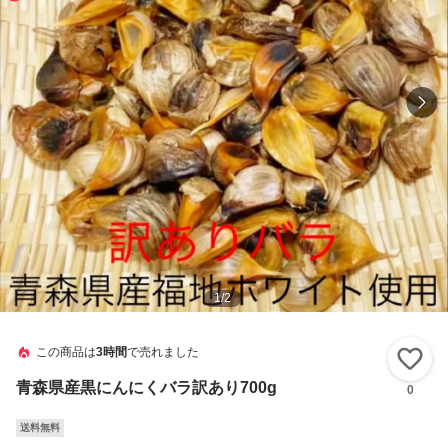
1
/
2
この商品は
3時間
で売れました
い
青森県産黒にんにくバラ訳あり700g
0
送料無料