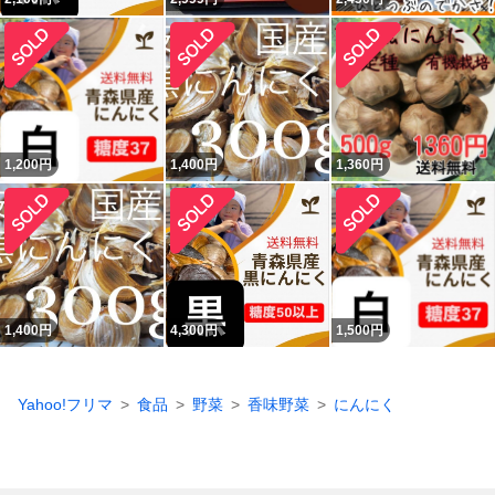
1,200
円
1,400
円
1,360
円
1,400
円
4,300
円
1,500
円
Yahoo!フリマ
食品
野菜
香味野菜
にんにく