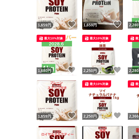
いいね！
いいね
1,659
円
1,659
円
2,280
最大10%対象
最大10%対象
最
いいね！
いいね
1,680
円
2,250
円
2,280
Yaho
最大10%対象
最
安心取引
安心
いいね！
いいね
1,659
円
2,250
円
2,366
取引実績
取引