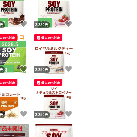
！
いいね！
いいね！
円
2,280
円
大10%対象
最大10%対象
ユーザーの実績について
！
いいね！
いいね！
円
2,250
円
o!フリマが定めた一定の基準を満たしたユーザーにバッジを付与しています
大10%対象
最大10%対象
出品者
この商品の情報をコピーします
取引出品者
Yahoo!フリマの基準をクリアした安心・安全なユーザーです
！
いいね！
いいね！
商品画像の
無断転載は禁止
されています
円
2,250
円
コピーされた情報は
必ずご自身の商品に合わせて編集
してください
コピーは
1商品につき1回
です
実績◯+
このユーザーはYahoo!フリマの取引を完了させた実績があり