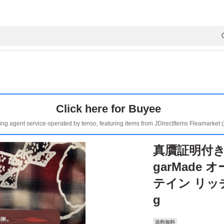
Click here for Buyee
ing agent service operated by tenso, featuring items from JDirectItems Fleamarket 
真贋証明付き 
garMade
テイン リッチ
g
送料無料