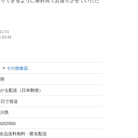
送りできるように茶封筒でお送りさせていただ
抵抗がある方は通常の送料を抑えない配送もし
そちらをご購入ください。
11:51
03:49
その他食品
用
がる配送（日本郵便）
7日で発送
川県
9202950
マは全品送料無料・匿名配送