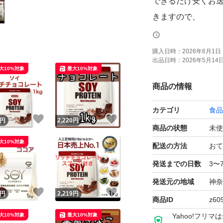
できるだけ安くお
きますので、
茶封筒での発送に
ておりますので、
購入日時：
2026年6月1日 
出品日時：
2026年5月14日 
大10%対象
最大10%対象
商品の情報
カテゴリ
食品
！
いいね！
いいね！
円
2,220
円
商品の状態
未使
大10%対象
配送の方法
おて
発送までの日数
3〜
発送元の地域
神奈
！
いいね！
いいね！
円
2,219
円
商品ID
z60
大10%対象
最大10%対象
Yahoo!フリ