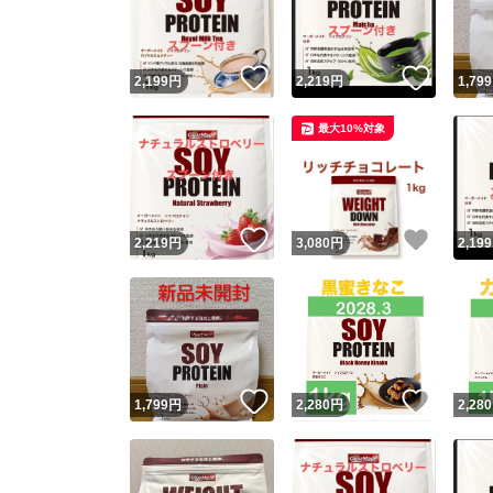
他フ
いいね！
いいね
2,199
円
2,219
円
1,799
スピード
最大10%対象
※このバッ
スピ
いいね！
いいね
2,219
円
3,080
円
2,199
スピ
安心
いいね！
いいね
1,799
円
2,280
円
2,280