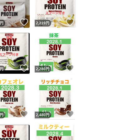
商品情報コピー機
リマ実績◯+
このユーザーは他フリマサービスでの取引実績があります
！
いいね！
いいね！
円
2,219
円
出品ページへ
&安心発送
キャンセル
ジは実績に基づく表示であり、発送を保証しているものではありません
このユーザーは高頻度で24時間以内＆設定した発送日数内に
ード＆安心発送
ます
！
いいね！
いいね！
円
2,280
円
ード発送
このユーザーは高頻度で24時間以内に発送しています
発送
このユーザーは設定した発送日数内に発送しています
！
いいね！
いいね！
円
2,480
円