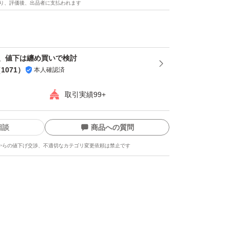
り、評価後、出品者に支払われます
、値下は纏め買いで検討
（
1071
）
本人確認済
取引実績99+
相談
商品への質問
からの値下げ交渉、不適切なカテゴリ変更依頼は禁止です