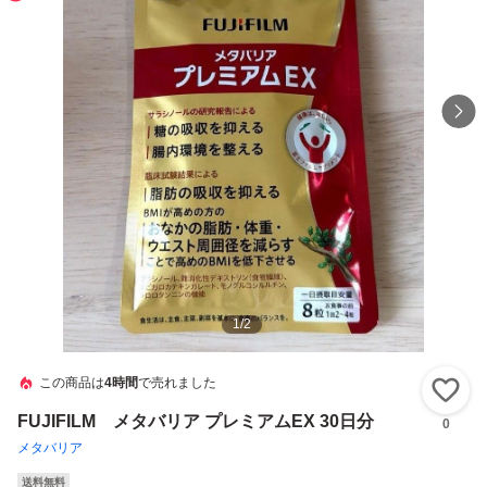
1
/
2
この商品は
4時間
で売れました
い
FUJIFILM メタバリア プレミアムEX 30日分
0
メタバリア
送料無料