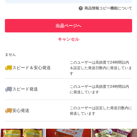
取引実績◯+
いいね！
いいね！
4,400
円
4,399
円
4,595
円
引を完了させた実績があります
商品情報コピー機能について
このユーザーは他フリマサービス
他フリマ実績◯+
出品ページへ
での取引実績があります
キャンセル
スピード&安心発送
いいね！
いいね！
4,330
※このバッジは実績に基づく表示であり、発送を保証しているものではあり
円
4,880
円
5,000
円
ません
このユーザーは高頻度で24時間以内
スピード＆安心発送
＆設定した発送日数内に発送していま
す
このユーザーは高頻度で24時間以内
スピード発送
に発送しています
いいね！
いいね！
4,690
円
3,900
円
4,645
円
最大10%対象
このユーザーは設定した発送日数内に
安心発送
発送しています