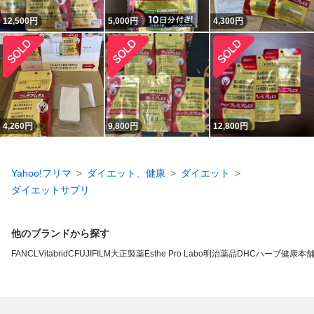
12,500
円
5,000
円
4,300
円
4,260
円
9,800
円
12,800
円
Yahoo!フリマ
ダイエット、健康
ダイエット
ダイエットサプリ
他のブランドから探す
FANCL
VitabridC
FUJIFILM
大正製薬
Esthe Pro Labo
明治薬品
DHC
ハーブ健康本