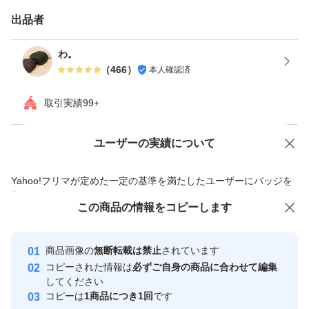
出品者
わ。
（
466
）
本人確認済
取引実績99+
ユーザーの実績について
価格の相談
商品への質問
商品への質問からの値下げ交渉、不適切なカテゴリ変更依頼は禁止です
Yahoo!フリマが定めた一定の基準を満たしたユーザーにバッジを
付与しています
この商品をみている人にオススメ
この商品の情報をコピーします
安心取引出品者
最大10%対象
最大10%対象
最大10%対象
Yahoo!フリマの基準をクリアした安
安心取引出品者
商品画像の
無断転載は禁止
されています
心・安全なユーザーです
コピーされた情報は
必ずご自身の商品に合わせて編集
取引実績
してください
コピーは
1商品につき1回
です
このユーザーはYahoo!フリマの取