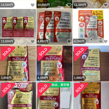
いいね！
いいね！
14,500
円
10,000
円
11,300
円
いいね！
いいね！
13,500
円
4,990
円
4,780
円
3,950
円
4,399
円
1,980
円