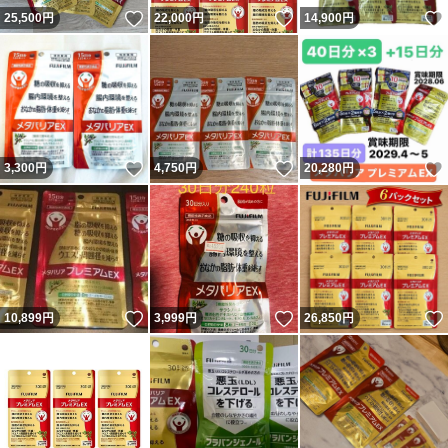
いいね！
いいね！
25,500
円
22,000
円
14,900
円
いいね！
いいね！
3,300
円
4,750
円
20,280
円
いいね！
いいね！
10,899
円
3,999
円
26,850
円