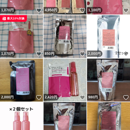
いいね！
いいね！
1,070
円
4,950
円
1,100
円
最大10%対象
いいね！
いいね！
1,070
円
850
円
2,000
円
いいね！
いいね！
2,000
円
2,420
円
980
円