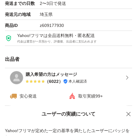
発送までの日数
2〜3日で発送
発送元の地域
埼玉県
商品ID
z609177930
Yahoo!フリマは全品送料無料・匿名配送
代金は運営が一旦預かり、評価後、出品者に支払われます
出品者
購入希望の方はメッセージ
（
6022
）
本人確認済
安心発送
取引実績99+
ユーザーの実績について
価格の相談
商品への質問
商品への質問からの値下げ交渉、不適切なカテゴリ変更依頼は禁止です
Yahoo!フリマが定めた一定の基準を満たしたユーザーにバッジを