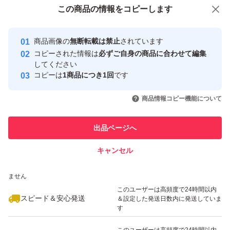
付与しています
この商品をみている人にオススメ
この商品の情報をコピーします
安心取引出品者
最大10%対象
最大10%対象
最大10%対象
Yahoo!フリマの基準をクリアした安
安心取引出品者
商品画像の
無断転載は禁止
されています
心・安全なユーザーです
コピーされた情報は
必ずご自身の商品に合わせて編集
取引実績
してください
コピーは
1商品につき1回
です
このユーザーはYahoo!フリマの取
取引実績◯+
いいね！
いいね！
1,699
円
1,689
円
2,039
円
引を完了させた実績があります
商品情報コピー機能について
最大10%対象
このユーザーは他フリマサービス
他フリマ実績◯+
出品ページへ
での取引実績があります
キャンセル
スピード&安心発送
いいね！
いいね！
1,980
※このバッジは実績に基づく表示であり、発送を保証しているものではあり
円
939
円
2,000
円
ません
このユーザーは高頻度で24時間以内
スピード＆安心発送
＆設定した発送日数内に発送していま
す
このユーザーは高頻度で24時間以内