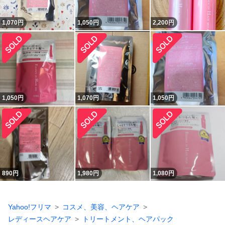
1,070
円
1,050
円
2,200
円
1,050
円
1,070
円
1,050
円
890
円
1,980
円
1,080
円
Yahoo!フリマ
コスメ、美容、ヘアケア
レディースヘアケア
トリートメント、ヘアパック