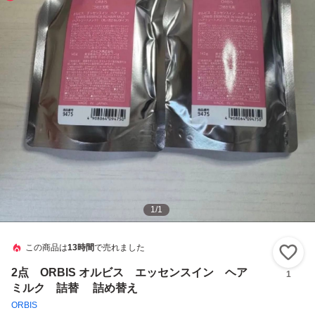
1
/
1
この商品は
13時間
で売れました
い
2点 ORBIS オルビス エッセンスイン ヘア
1
ミルク 詰替 詰め替え
ORBIS