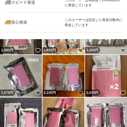
スピード発送
に発送しています
いいね！
いいね！
2,000
円
1,849
円
1,890
円
最大10%対象
このユーザーは設定した発送日数内に
安心発送
発送しています
いいね！
いいね！
1,080
円
1,850
円
3,200
円
いいね！
いいね！
1,079
円
2,100
円
2,039
円