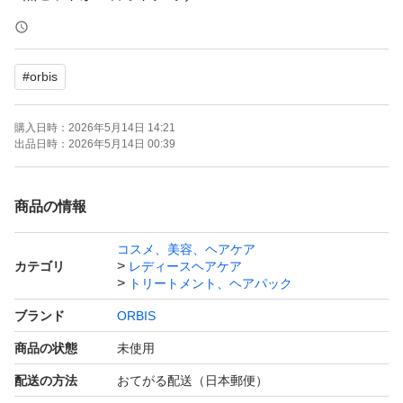
出品しておりますのでご検討ください
#
orbis
OPP等にはいれず、そのまま発送
開封後はメーカー元へ問い合わせはください。
購入日時：
2026年5月14日 14:21
出品日時：
2026年5月14日 00:39
ーーーーー
商品の情報
購入後のメッセージは発送時に行っております。
コスメ、美容、ヘアケア
遅くなる場合もございますがご理解ください。
カテゴリ
レディースヘアケア
再出品、専用出品可→お気軽にご質問下さい。
トリートメント、ヘアパック
ブランド
ORBIS
商品の状態
未使用
配送の方法
おてがる配送（日本郵便）