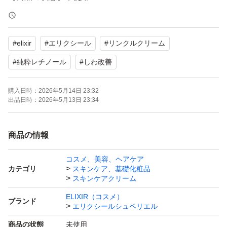
【内容量】15g
#
elixir
#
エリクシール
#
リンクルクリーム
よろしくお願いいたします。
#
純粋レチノール
#
しわ改善
購入日時：
2026年5月14日 23:32
出品日時：
2026年5月13日 23:34
商品の情報
コスメ、美容、ヘアケア
カテゴリ
スキンケア、基礎化粧品
スキンケアクリーム
ELIXIR（コスメ）
ブランド
エリクシールシュペリエル
商品の状態
未使用