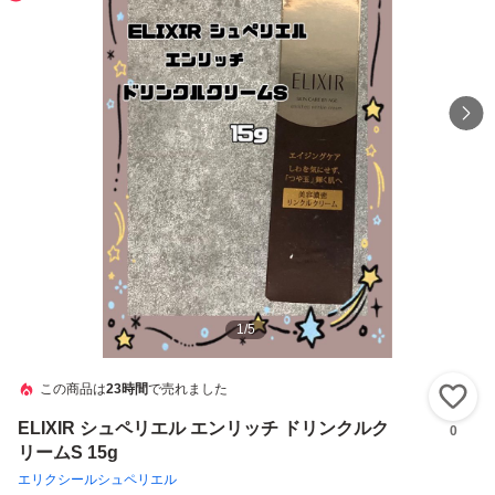
1
/
5
この商品は
23時間
で売れました
い
ELIXIR シュペリエル エンリッチ ドリンクルク
0
リームS 15g
エリクシールシュペリエル