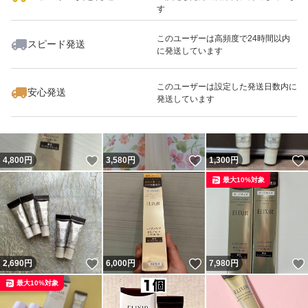
す
このユーザーは高頻度で24時間以内
スピード発送
に発送しています
いいね！
いいね！
4,700
円
6,800
円
4,800
円
このユーザーは設定した発送日数内に
安心発送
発送しています
いいね！
いいね！
4,800
円
3,580
円
1,300
円
最大10%対象
いいね！
いいね！
2,690
円
6,000
円
7,980
円
最大10%対象