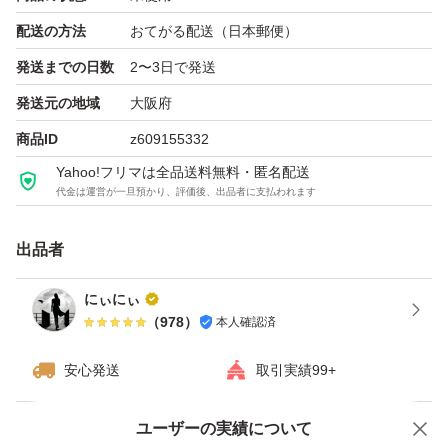
配送の方法
おてがる配送（日本郵便）
発送までの日数
2〜3日で発送
発送元の地域
大阪府
商品ID
z609155332
Yahoo!フリマは全品送料無料・匿名配送
代金は運営が一旦預かり、評価後、出品者に支払われます
出品者
にぃにぃ
（
978
）
本人確認済
安心発送
取引実績99+
ユーザーの実績について
価格の相談
商品への質問