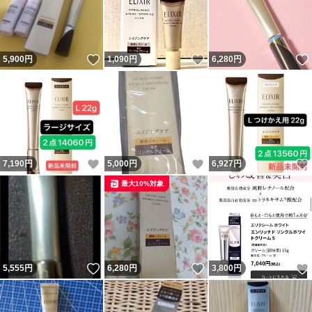
いいね！
いいね！
5,900
円
1,090
円
6,280
円
いいね！
いいね！
7,190
円
5,000
円
6,927
円
最大10%対象
いいね！
いいね！
5,555
円
6,280
円
3,800
円