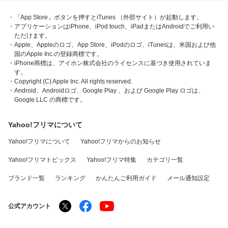
・「App Store」ボタンを押すとiTunes （外部サイト）が起動します。
・アプリケーションはiPhone、iPod touch、iPadまたはAndroidでご利用い
ただけます。
・Apple、Appleのロゴ、App Store、iPodのロゴ、iTunesは、米国および他
国のApple Inc.の登録商標です。
・iPhone商標は、アイホン株式会社のライセンスに基づき使用されていま
す。
・Copyright (C) Apple Inc. All rights reserved.
・Android、Androidロゴ、Google Play 、および Google Play ロゴは、
Google LLC の商標です。
Yahoo!フリマについて
Yahoo!フリマについて
Yahoo!フリマからのお知らせ
Yahoo!フリマトピックス
Yahoo!フリマ特集
カテゴリ一覧
ブランド一覧
ランキング
かんたんご利用ガイド
メール通知設定
公式アカウント