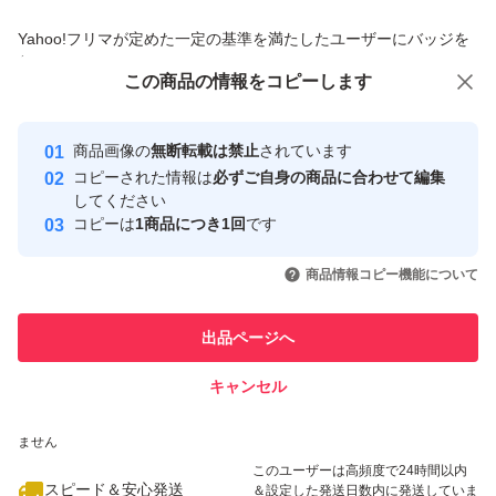
商品への質問からの値下げ交渉、不適切なカテゴリ変更依頼は禁止です
Yahoo!フリマが定めた一定の基準を満たしたユーザーにバッジを
付与しています
この商品をみている人にオススメ
この商品の情報をコピーします
安心取引出品者
最大10%対象
Yahoo!フリマの基準をクリアした安
安心取引出品者
商品画像の
無断転載は禁止
されています
心・安全なユーザーです
コピーされた情報は
必ずご自身の商品に合わせて編集
取引実績
してください
コピーは
1商品につき1回
です
このユーザーはYahoo!フリマの取
取引実績◯+
いいね！
いいね！
3,750
円
4,500
円
4,500
円
引を完了させた実績があります
商品情報コピー機能について
最大10%対象
最大10%対象
このユーザーは他フリマサービス
他フリマ実績◯+
出品ページへ
での取引実績があります
キャンセル
スピード&安心発送
いいね！
いいね！
1,890
※このバッジは実績に基づく表示であり、発送を保証しているものではあり
円
5,000
円
4,800
円
ません
最大10%対象
このユーザーは高頻度で24時間以内
スピード＆安心発送
＆設定した発送日数内に発送していま