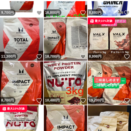
いいね！
いいね！
9,700
円
16,800
円
8,880
円
最大10%対象
いいね！
いいね！
11,300
円
18,700
円
8,998
円
いいね！
いいね！
8,700
円
10,480
円
19,200
円
最大10%対象