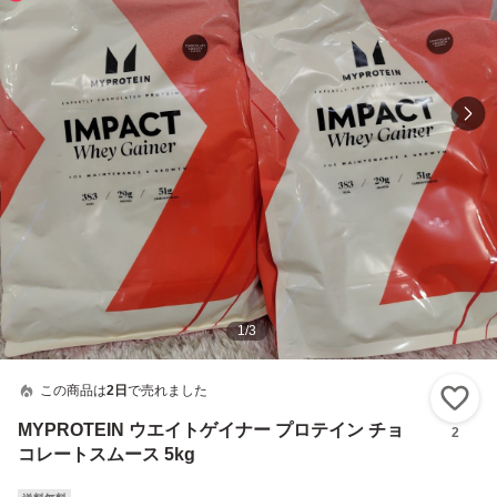
1
/
3
この商品は
2日
で売れました
い
MYPROTEIN ウエイトゲイナー プロテイン チョ
2
コレートスムース 5kg