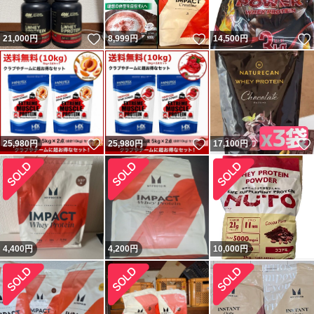
いいね！
いいね！
21,000
円
8,999
円
14,500
円
いいね！
いいね！
25,980
円
25,980
円
17,100
円
4,400
円
4,200
円
10,000
円