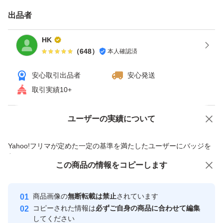
出品者
HK
（
648
）
本人確認済
安心取引出品者
安心発送
取引実績10+
ユーザーの実績について
価格の相談
商品への質問
商品への質問からの値下げ交渉、不適切なカテゴリ変更依頼は禁止です
Yahoo!フリマが定めた一定の基準を満たしたユーザーにバッジを
付与しています
この商品をみている人にオススメ
この商品の情報をコピーします
安心取引出品者
最大10%対象
最大10%対象
Yahoo!フリマの基準をクリアした安
安心取引出品者
商品画像の
無断転載は禁止
されています
心・安全なユーザーです
コピーされた情報は
必ずご自身の商品に合わせて編集
取引実績
してください