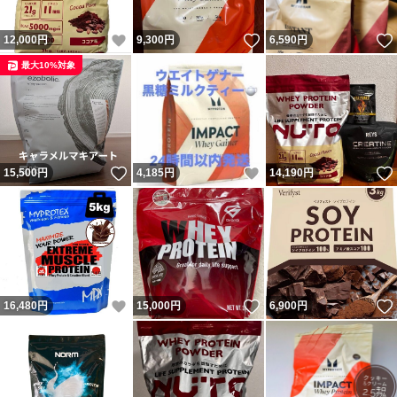
いいね！
いいね！
12,000
円
9,300
円
6,590
円
最大10%対象
いいね！
いいね！
15,500
円
4,185
円
14,190
円
いいね！
いいね！
16,480
円
15,000
円
6,900
円