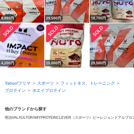
9,980
円
29,500
円
18,700
円
4,200
円
10,000
円
29,500
円
Yahoo!フリマ
スポーツ
フィットネス、トレーニング
プロテイン
ホエイプロテイン
他のブランドから探す
明治
VALX
ULTORA
MYPROTEIN
CLEVER（スポーツ）
ビーレジェンド
アルプロ