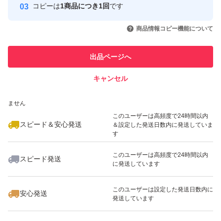
コピーは
1商品につき1回
です
このユーザーはYahoo!フリマの取
取引実績◯+
いいね！
いいね！
16,980
円
20,980
円
4,245
円
引を完了させた実績があります
商品情報コピー機能について
最大10%対象
最大10%対象
このユーザーは他フリマサービス
他フリマ実績◯+
出品ページへ
での取引実績があります
キャンセル
スピード&安心発送
いいね！
いいね！
9,000
※このバッジは実績に基づく表示であり、発送を保証しているものではあり
円
9,000
円
21,500
円
ません
このユーザーは高頻度で24時間以内
スピード＆安心発送
＆設定した発送日数内に発送していま
す
このユーザーは高頻度で24時間以内
スピード発送
に発送しています
いいね！
いいね！
16,900
円
21,500
円
8,750
円
最大10%対象
最大10%対象
このユーザーは設定した発送日数内に
安心発送
発送しています