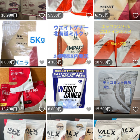
いいね！
いいね！
10,980
円
5,550
円
6,790
円
いいね！
いいね！
8,000
円
4,185
円
18,900
円
いいね！
いいね！
13,790
円
6,800
円
15,500
円