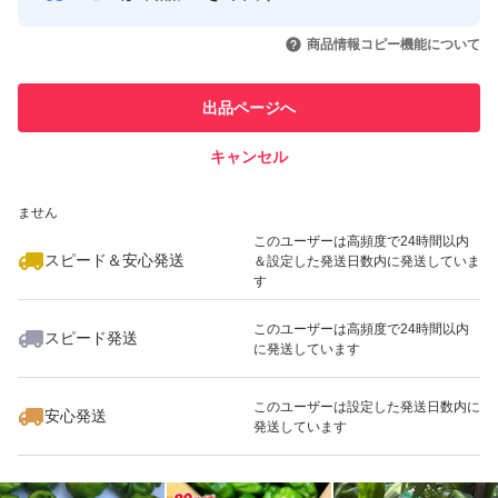
このユーザーはYahoo!フリマの取
取引実績◯+
いいね！
いいね！
1,380
円
1,380
円
1,380
円
引を完了させた実績があります
ご覧いただきありがとうございます。
商品情報コピー機能について
このユーザーは他フリマサービス
他フリマ実績◯+
出品ページへ
での取引実績があります
種類ピーマン
キャンセル
スピード&安心発送
特徴農家直送
いいね！
いいね！
1,250
※このバッジは実績に基づく表示であり、発送を保証しているものではあり
円
1,380
円
1,600
円
ません
このユーザーは高頻度で24時間以内
スピード＆安心発送
＆設定した発送日数内に発送していま
す
このユーザーは高頻度で24時間以内
スピード発送
に発送しています
いいね！
いいね！
1,250
円
1,390
円
1,600
円
このユーザーは設定した発送日数内に
安心発送
発送しています