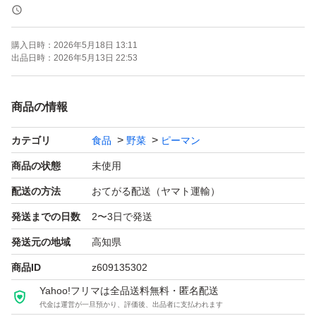
IPM農業は、化学合成農薬だけに頼らず、天敵昆虫（てん
購入日時：
2026年5月18日 13:11
とう虫）や防虫ネットなどを組み合わせる農法です。
出品日時：
2026年5月13日 22:53
農薬の利用率を慣行栽培と比べて1/3以下に減らしまし
た。野菜や土地に負担をかけずに栽培しています。減農薬
商品の情報
で栽培されているため、安心してお召し上がりいただけま
カテゴリ
食品
野菜
ピーマン
す。健康志向の方にもおすすめです。
商品の状態
未使用
【たっぷり大容量7キロ】
配送の方法
おてがる配送（ヤマト運輸）
7キロのボリュームで、家庭料理や業務用にも最適。多彩
発送までの日数
2〜3日で発送
な料理に活用できます。
発送元の地域
高知県
商品ID
z609135302
※商品の規格は「Ｂ品」や「C品」といってサイズや色
Yahoo!フリマは全品送料無料・匿名配送
（赤ピーマンや赤黒い物が少し含まれます）が不揃いで形
代金は運営が一旦預かり、評価後、出品者に支払われます