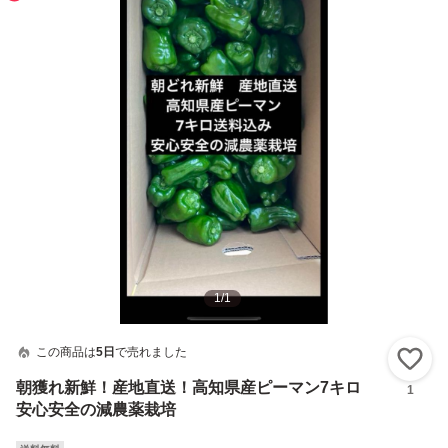
1
/
1
この商品は
5日
で売れました
い
朝獲れ新鮮！産地直送！高知県産ピーマン7キロ
1
安心安全の減農薬栽培