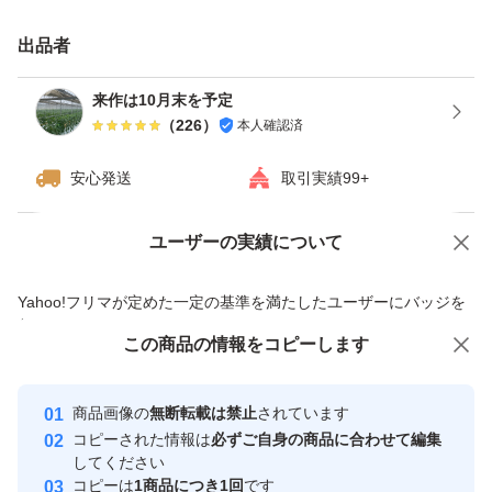
は悪いですが、食味や品質に影響ありません※
出品者
ピーマンは、カリウム、ビタミンC、ビタミンB6など、健
来作は10月末を予定
康に良い栄養素を多く含んでいます。そのままサラダには
（
226
）
本人確認済
もちろん、煮浸しなどの作り置きにもぴったりの食材で
安心発送
取引実績99+
す。
冷蔵保存（野菜室）で2週間と長持ちするので、常備菜に
ユーザーの実績について
価格の相談
商品への質問
おすすめです。
商品への質問からの値下げ交渉、不適切なカテゴリ変更依頼は禁止です
Yahoo!フリマが定めた一定の基準を満たしたユーザーにバッジを
付与しています
- 産地: 高知県産
この商品をみている人にオススメ
この商品の情報をコピーします
安心取引出品者
- 重量: 7キロ
- 種類: ピーマン
Yahoo!フリマの基準をクリアした安
安心取引出品者
商品画像の
無断転載は禁止
されています
心・安全なユーザーです
- 新鮮さ: 朝獲れ新鮮
コピーされた情報は
必ずご自身の商品に合わせて編集
取引実績
してください
- 状態: 減農薬栽培
コピーは
1商品につき1回
です