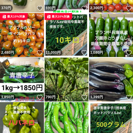
いいね！
いいね！
370
円
690
円
2,300
円
最大10%対象
最大10%対象
いいね！
いいね！
2,480
円
11,000
円
1,080
円
いいね！
いいね！
1,850
円
790
円
1,399
円