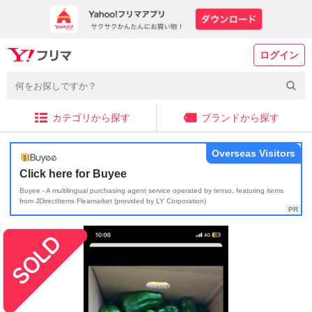
ログイン
カテゴリから探す
ブランドから探す
Overseas Visitors
Click here for Buyee
Buyee - A multilingual purchasing agent service operated by tenso, featuring items
from JDirectItems Fleamarket (provided by LY Corporation)