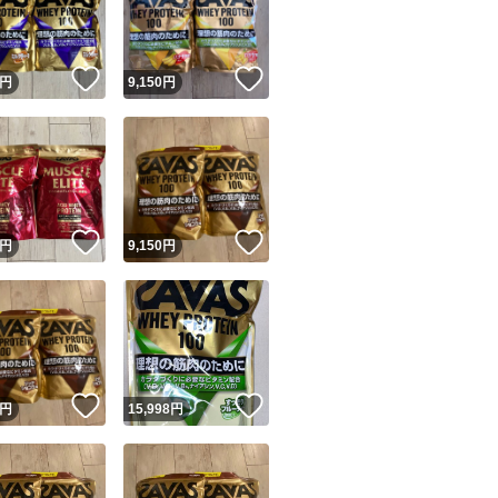
商品情報コピー機
リマ実績◯+
このユーザーは他フリマサービスでの取引実績があります
！
いいね！
いいね！
円
9,150
円
出品ページへ
&安心発送
キャンセル
ジは実績に基づく表示であり、発送を保証しているものではありません
このユーザーは高頻度で24時間以内＆設定した発送日数内に
ード＆安心発送
ます
！
いいね！
いいね！
円
9,150
円
ード発送
このユーザーは高頻度で24時間以内に発送しています
発送
このユーザーは設定した発送日数内に発送しています
！
いいね！
いいね！
円
15,998
円