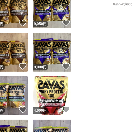
商品への質問
！
いいね！
いいね！
円
9,050
円
ユーザーの実績について
！
いいね！
いいね！
円
9,000
円
o!フリマが定めた一定の基準を満たしたユーザーにバッジを付与しています
出品者
この商品の情報をコピーします
取引出品者
Yahoo!フリマの基準をクリアした安心・安全なユーザーです
！
いいね！
いいね！
商品画像の
無断転載は禁止
されています
円
4,600
円
コピーされた情報は
必ずご自身の商品に合わせて編集
してください
コピーは
1商品につき1回
です
実績◯+
このユーザーはYahoo!フリマの取引を完了させた実績があり