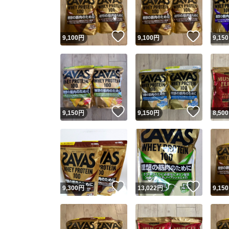
他フ
いいね！
いいね
9,100
円
9,100
円
9,150
スピード
※このバッ
スピ
いいね！
いいね
9,150
円
9,150
円
8,500
スピ
安心
いいね！
いいね
9,300
円
13,022
円
9,150