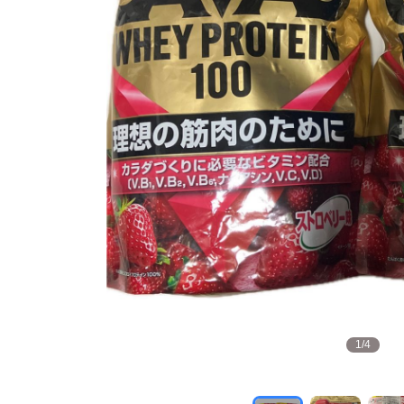
1
/
4