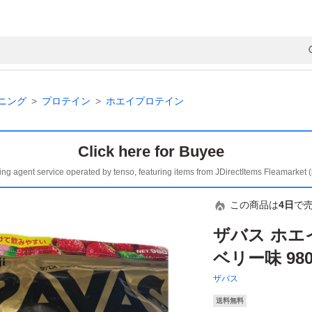
ニング
プロテイン
ホエイプロテイン
Click here for Buyee
ing agent service operated by tenso, featuring items from JDirectItems Fleamarket 
この商品は
4日
で
ザバス ホエ
ベリー味 98
ザバス
送料無料