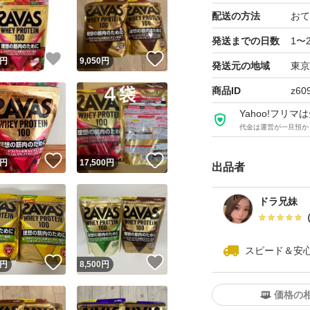
配送の方法
おて
発送までの日数
1〜
！
いいね！
いいね！
円
9,050
円
発送元の地域
東京
商品ID
z60
Yahoo!フリ
代金は運営が一旦預か
！
いいね！
いいね！
円
17,500
円
出品者
ドラ兄妹
スピード＆安
！
いいね！
いいね！
円
8,500
円
価格の