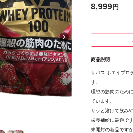
8,999
円
商品説明
ザバス ホエイプロテ
す。
理想の筋肉のため
ています。
サッと溶けて飲み
栄養補給に最適で
未開封の新品です