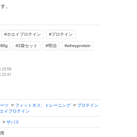
ます。
SAVAS)
#
ホエイプロテイン
#
プロテイン
ロテイン100 ストロベリー味
2袋
980g
#
2袋セット
#
明治
#
wheyprotein
使用
系（パッケージ）
23:59
原料としてホエイプロテイン100%使用
22:47
たします。
ーツ
フィットネス、トレーニング
プロテイン
エイプロテイン
ザバス
用