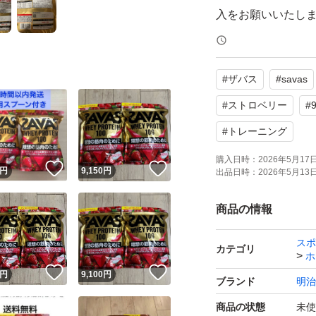
入をお願いいたし
【ブランド】ザバス (
#
ザバス
#
savas
【商品名】ホエイプ
【内容量】980g × 
#
ストロベリー
#
【商品の状態】未
#
トレーニング
【カラー】レッド
購入日時：
2026年5月17日 
！
いいね！
いいね！
円
9,150
円
【その他】たんぱく
出品日時：
2026年5月13日 
商品の情報
よろしくお願いい
スポ
カテゴリ
ホ
！
いいね！
いいね！
円
9,100
円
ブランド
明治
商品の状態
未使