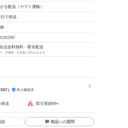
がる配送（ヤマト運輸）
2日で発送
都
9132290
マは全品送料無料・匿名配送
り、評価後、出品者に支払われます
（
537
）
本人確認済
心発送
取引実績99+
相談
商品への質問