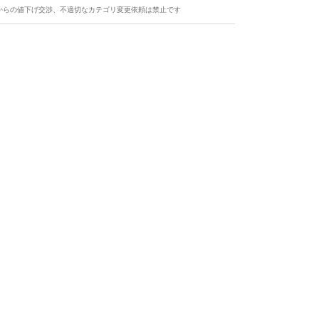
からの値下げ交渉、不適切なカテゴリ変更依頼は禁止です
ます