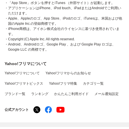
・「App Store」ボタンを押すとiTunes （外部サイト）が起動します。
・アプリケーションはiPhone、iPod touch、iPadまたはAndroidでご利用い
ただけます。
・Apple、Appleのロゴ、App Store、iPodのロゴ、iTunesは、米国および他
国のApple Inc.の登録商標です。
・iPhone商標は、アイホン株式会社のライセンスに基づき使用されていま
す。
・Copyright (C) Apple Inc. All rights reserved.
・Android、Androidロゴ、Google Play 、および Google Play ロゴは、
Google LLC の商標です。
Yahoo!フリマについて
Yahoo!フリマについて
Yahoo!フリマからのお知らせ
Yahoo!フリマトピックス
Yahoo!フリマ特集
カテゴリ一覧
ブランド一覧
ランキング
かんたんご利用ガイド
メール通知設定
公式アカウント