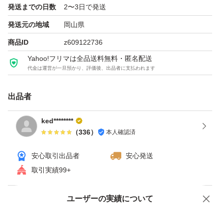
発送までの日数
2〜3日で発送
発送元の地域
岡山県
商品ID
z609122736
Yahoo!フリマは全品送料無料・匿名配送
代金は運営が一旦預かり、評価後、出品者に支払われます
出品者
ked********
（
336
）
本人確認済
安心取引出品者
安心発送
取引実績99+
ユーザーの実績について
価格の相談
商品への質問
商品への質問からの値下げ交渉、不適切なカテゴリ変更依頼は禁止です