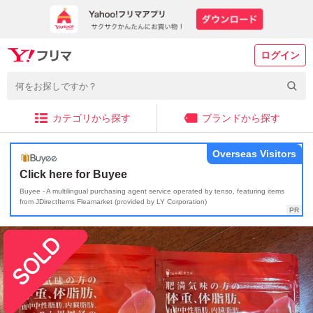
ログイン
カテゴリから探す
ブランドから探す
Overseas Visitors
Click here for Buyee
Buyee - A multilingual purchasing agent service operated by tenso, featuring items
from JDirectItems Fleamarket (provided by LY Corporation)