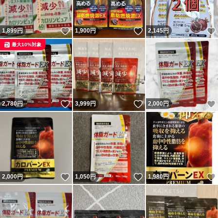
いいね！
いいね！
1,899
円
1,900
円
2,145
円
最大10%対象
いいね！
いいね！
2,780
円
3,999
円
2,000
円
いいね！
いいね！
2,000
円
1,050
円
1,980
円