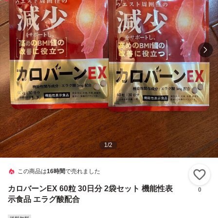
1
/
2
この商品は
16時間
で売れました
い
カロバーンEX 60粒 30日分 2袋セット 機能性表
0
示食品 エラグ酸配合