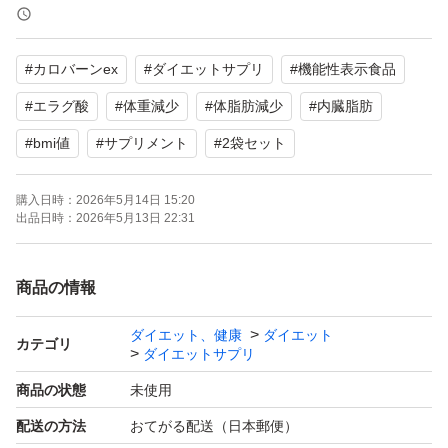
【商品の状態】未使用
#
カロバーンex
#
ダイエットサプリ
#
機能性表示食品
食生活は、主食、主菜、副菜を基本に、食事のバランス
を。
#
エラグ酸
#
体重減少
#
体脂肪減少
#
内臓脂肪
#
bmi値
#
サプリメント
#
2袋セット
よろしくお願いいたします。
購入日時：
2026年5月14日 15:20
出品日時：
2026年5月13日 22:31
商品の情報
ダイエット、健康
ダイエット
カテゴリ
ダイエットサプリ
商品の状態
未使用
配送の方法
おてがる配送（日本郵便）