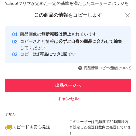
Yahoo!フリマが定めた一定の基準を満たしたユーザーにバッジを
付与しています
この商品をみている人にオススメ
この商品の情報をコピーします
安心取引出品者
Yahoo!フリマの基準をクリアした安
安心取引出品者
商品画像の
無断転載は禁止
されています
心・安全なユーザーです
コピーされた情報は
必ずご自身の商品に合わせて編集
取引実績
してください
コピーは
1商品につき1回
です
このユーザーはYahoo!フリマの取
取引実績◯+
いいね！
いいね！
2,100
円
1,200
円
1,200
円
引を完了させた実績があります
商品情報コピー機能について
最大10%対象
このユーザーは他フリマサービス
他フリマ実績◯+
出品ページへ
での取引実績があります
キャンセル
スピード&安心発送
いいね！
いいね！
1,700
※このバッジは実績に基づく表示であり、発送を保証しているものではあり
円
1,000
円
1,260
円
ません
このユーザーは高頻度で24時間以内
スピード＆安心発送
＆設定した発送日数内に発送していま
す