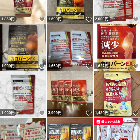
いいね！
いいね！
1,860
円
1,699
円
2,000
円
いいね！
いいね！
1,900
円
1,650
円
1,637
円
いいね！
いいね！
1,000
円
3,999
円
1,480
円
最大10%対象