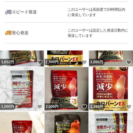
このユーザーは高頻度で24時間以内
スピード発送
に発送しています
いいね！
いいね！
1,400
円
2,000
円
1,200
円
このユーザーは設定した発送日数内に
安心発送
発送しています
いいね！
いいね！
1,652
円
1,500
円
2,000
円
いいね！
いいね！
1,000
円
2,000
円
1,380
円