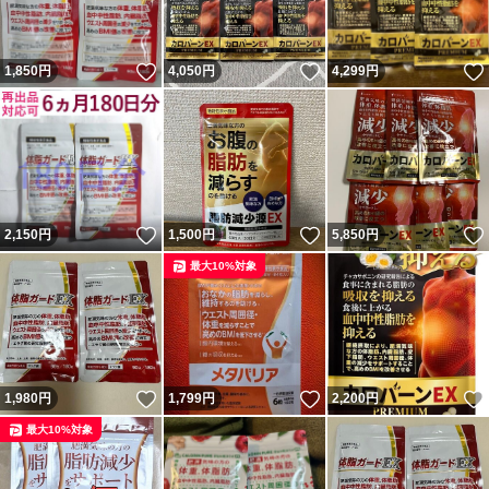
いいね！
いいね！
1,850
円
4,050
円
4,299
円
いいね！
いいね！
2,150
円
1,500
円
5,850
円
最大10%対象
いいね！
いいね！
1,980
円
1,799
円
2,200
円
最大10%対象