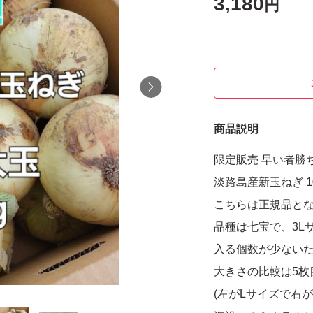
3,180
円
商品説明
限定販売 早い者勝
淡路島産新玉ねぎ 10
こちらは正規品と
品種は七宝で、3L
入る個数が少ない
大きさの比較は5枚
(左がLサイズで右が