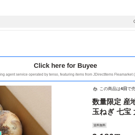
Click here for Buyee
ing agent service operated by tenso, featuring items from JDirectItems Fleamarket 
この商品は
4日
で
数量限定 産
玉ねぎ 七宝 大
送料無料