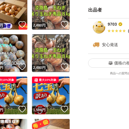
出品者
特徴...農家直送
！
いいね！
いいね！
9703
円
2,480
円
量...10kg
安心発送
価格の
！
いいね！
いいね！
円
2,480
円
商品への質問
大10%対象
最大10%対象
！
いいね！
いいね！
円
1,500
円