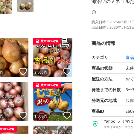
海沿いのミネラル
甘くとても美味し
こちらのサイズと
購入日時：
2026年5月17日 
出品日時：
2026年5月13日 
とても美味しくて
サイズは混合にな
最大10%対象
商品の情報
箱込みの重さにな
カテゴリ
食品
使用する農薬をな
安心して召し上が
商品の状態
未使
！
いいね！
いいね！
円
2,500
円
劣化を防ぐために
配送の方法
おて
最大10%対象
受け取りましたら
発送までの日数
3〜
発送元の地域
兵庫
出荷用箱で発送し
商品ID
z60
！
いいね！
いいね！
円
1,500
円
Yahoo!フリ
種類...玉ねぎ
代金は運営が一旦預か
大10%対象