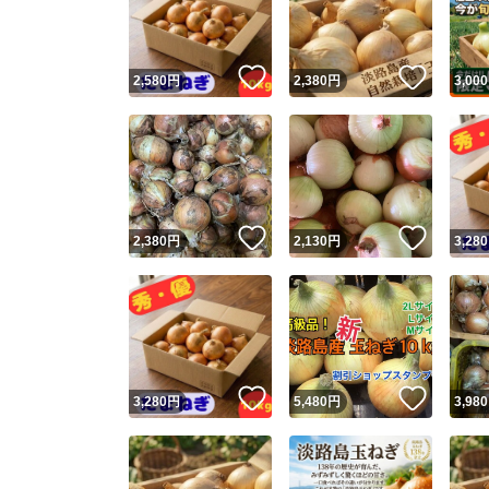
他フ
いいね！
いいね
2,580
円
2,380
円
3,000
スピード
※このバッ
スピ
いいね！
いいね
2,380
円
2,130
円
3,280
スピ
安心
いいね！
いいね
3,280
円
5,480
円
3,980