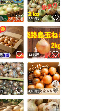
商品情報コピー機
リマ実績◯+
このユーザーは他フリマサービスでの取引実績があります
！
いいね！
いいね！
円
1,630
円
出品ページへ
&安心発送
キャンセル
ジは実績に基づく表示であり、発送を保証しているものではありません
このユーザーは高頻度で24時間以内＆設定した発送日数内に
ード＆安心発送
ます
！
いいね！
いいね！
円
1,630
円
ード発送
このユーザーは高頻度で24時間以内に発送しています
発送
このユーザーは設定した発送日数内に発送しています
！
いいね！
いいね！
円
4,600
円