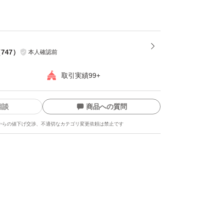
（
747
）
本人確認前
取引実績99+
相談
商品への質問
からの値下げ交渉、不適切なカテゴリ変更依頼は禁止です