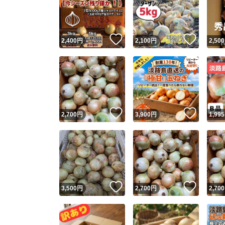
いいね！
いいね
2,400
円
2,100
円
2,500
いいね！
いいね
2,700
円
3,900
円
1,995
Yaho
安心取引
安心
いいね！
いいね
3,500
円
2,700
円
2,700
取引実績
取引