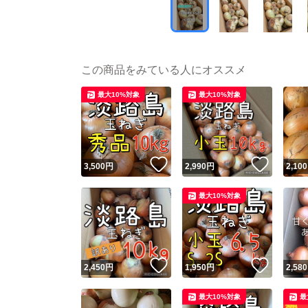
この商品をみている人にオススメ
最大10%対象
最大10%対象
いいね！
いいね
3,500
円
2,990
円
2,100
最大10%対象
いいね！
いいね
2,450
円
1,950
円
2,580
最大10%対象
最