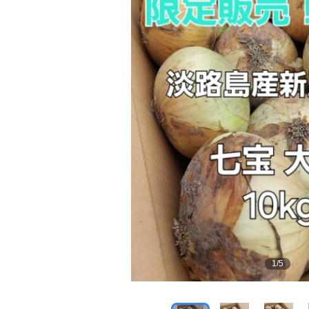
1
/
5