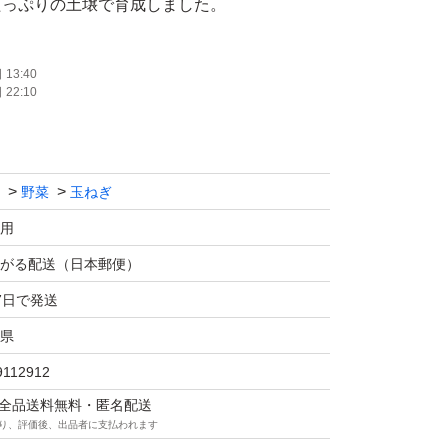
たっぷりの土壌で育成しました。
く仕上がっています。
なりますと、輪切りにしてステーキで食べると
13:40
22:10
オススメです。
ります。
ります。
野菜
玉ねぎ
るべく減らしたため、通常購入されるものより
っていただけます。
用
土を付着したまま発送します。
がる配送（日本郵便）
風通しのいいところで保管してください。
7日で発送
県
ます。
9112912
マは全品送料無料・匿名配送
り、評価後、出品者に支払われます