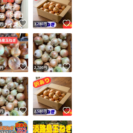
！
いいね！
いいね！
円
3,280
円
ユーザーの実績について
！
いいね！
いいね！
円
2,700
円
o!フリマが定めた一定の基準を満たしたユーザーにバッジを付与しています
出品者
この商品の情報をコピーします
取引出品者
Yahoo!フリマの基準をクリアした安心・安全なユーザーです
！
いいね！
いいね！
商品画像の
無断転載は禁止
されています
円
2,580
円
コピーされた情報は
必ずご自身の商品に合わせて編集
してください
コピーは
1商品につき1回
です
実績◯+
このユーザーはYahoo!フリマの取引を完了させた実績があり