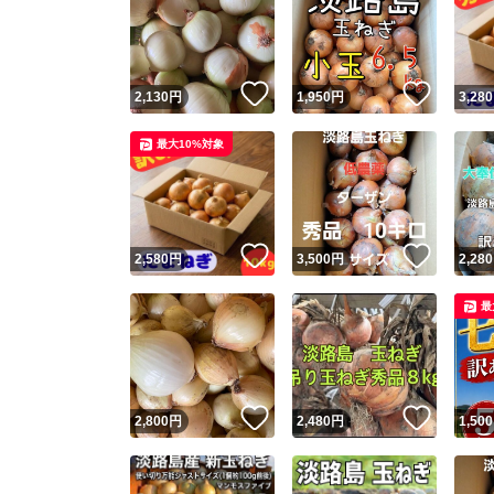
いいね！
いいね
2,130
円
1,950
円
3,280
最大10%対象
いいね！
いいね
2,580
円
3,500
円
2,280
最
いいね！
いいね
2,800
円
2,480
円
1,500