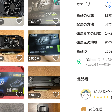
スマ
カテゴリ
グ
商品の状態
目立
！
いいね！
いいね！
円
8,500
円
配送の方法
おて
発送までの日数
1〜
発送元の地域
神奈
商品ID
z60
！
いいね！
いいね！
円
6,500
円
Yahoo!フリ
代金は運営が一旦預か
出品者
ピザパンケ
！
いいね！
いいね！
円
4,998
円
安心発送