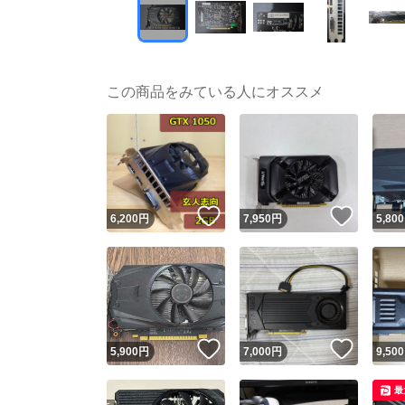
この商品をみている人にオススメ
いいね！
いいね
6,200
円
7,950
円
5,800
いいね！
いいね
5,900
円
7,000
円
9,500
最