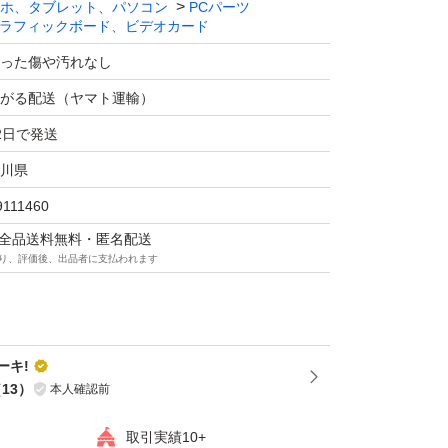
ホ、タブレット、パソコン
PCパーツ
ラフィックボード、ビデオカード
った傷や汚れなし
がる配送（ヤマト運輸）
2日で発送
川県
9111460
マは全品送料無料・匿名配送
り、評価後、出品者に支払われます
ーキ!
（
13
）
本人確認前
取引実績10+