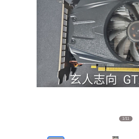
1
/
11