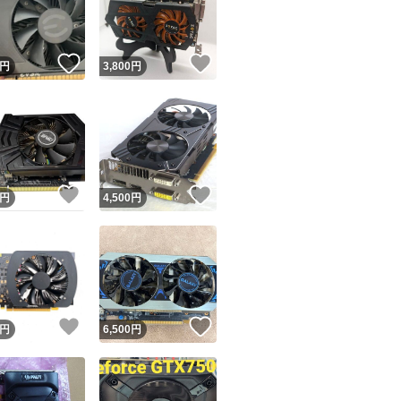
商品情報コピー機
リマ実績◯+
このユーザーは他フリマサービスでの取引実績があります
！
いいね！
いいね！
円
3,800
円
出品ページへ
&安心発送
キャンセル
ジは実績に基づく表示であり、発送を保証しているものではありません
このユーザーは高頻度で24時間以内＆設定した発送日数内に
ード＆安心発送
ます
！
いいね！
いいね！
円
4,500
円
ード発送
このユーザーは高頻度で24時間以内に発送しています
発送
このユーザーは設定した発送日数内に発送しています
！
いいね！
いいね！
円
6,500
円