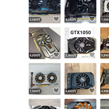
いいね！
いいね
5,580
円
8,150
円
7,500
いいね！
いいね
6,000
円
2,960
円
5,998
Yaho
安心取引
安心
いいね！
いいね
7,500
円
4,800
円
4,998
取引実績
取引