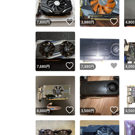
他フ
いいね！
いいね
7,800
円
3,980
円
4,900
スピード
※このバッ
スピ
いいね！
いいね
7,680
円
7,480
円
4,000
スピ
安心
いいね！
いいね
8,000
円
3,500
円
4,500