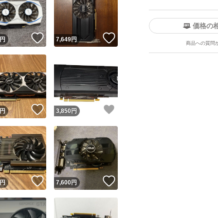
価格の
！
いいね！
いいね！
円
7,649
円
商品への質問
ユーザーの実績について
！
いいね！
いいね！
円
3,850
円
o!フリマが定めた一定の基準を満たしたユーザーにバッジを付与しています
出品者
この商品の情報をコピーします
取引出品者
Yahoo!フリマの基準をクリアした安心・安全なユーザーです
！
いいね！
いいね！
商品画像の
無断転載は禁止
されています
円
7,600
円
コピーされた情報は
必ずご自身の商品に合わせて編集
してください
コピーは
1商品につき1回
です
実績◯+
このユーザーはYahoo!フリマの取引を完了させた実績があり