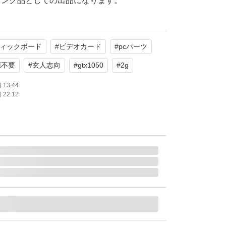
ャンク品としての出品になります。
動作の保証はございません。
判断し自己責任でご購入下さい。
ィックボード
#
ビデオカード
#
pcパーツ
加いたしました。状態確認等に役立てていただ
源不要
#
玄人志向
#
gtx1050
#
2g
/05/27)
13:44
22:12
ト運輸)の宅急便コンパクトでの発送を予定し
ます。