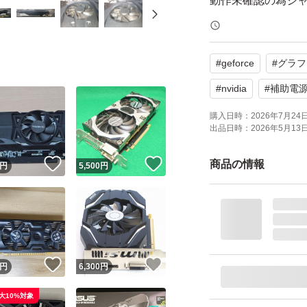
動作未確認の為ジ
ジャンク品のため
そのため画像から
#
geforce
#
グラフ
追記:写真を複数追
#
nvidia
#
補助電
ければ幸いです。(2026
購入日時：
2026年7月24日 
出品日時：
2026年5月13日 
おてがる配送(ヤマ
！
いいね！
いいね！
商品の情報
円
5,500
円
ています。
即決〇
3Nでお願いいたし
！
いいね！
いいね！
円
6,300
円
大10%対象