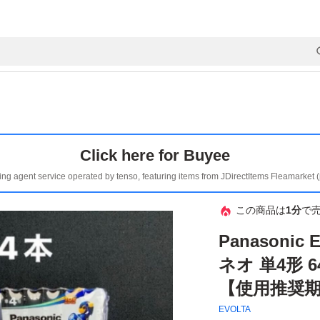
Click here for Buyee
ing agent service operated by tenso, featuring items from JDirectItems Fleamarket 
この商品は
1分
で
Panasonic
ネオ 単4形 
【使用推奨期
EVOLTA