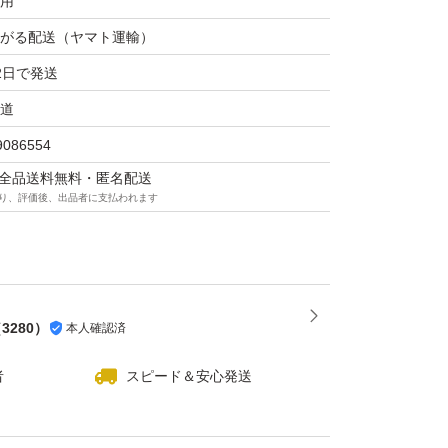
用
がる配送（ヤマト運輸）
2日で発送
道
9086554
マは全品送料無料・匿名配送
り、評価後、出品者に支払われます
（
3280
）
本人確認済
者
スピード＆安心発送