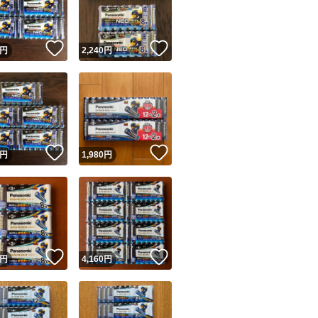
商品情報コピー機
リマ実績◯+
このユーザーは他フリマサービスでの取引実績があります
！
いいね！
いいね！
円
2,240
円
出品ページへ
&安心発送
キャンセル
ジは実績に基づく表示であり、発送を保証しているものではありません
このユーザーは高頻度で24時間以内＆設定した発送日数内に
ード＆安心発送
ます
！
いいね！
いいね！
円
1,980
円
ード発送
このユーザーは高頻度で24時間以内に発送しています
発送
このユーザーは設定した発送日数内に発送しています
！
いいね！
いいね！
円
4,160
円