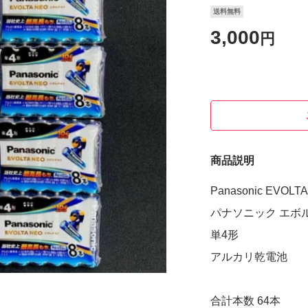
送料無料
3,000
円
商品説明
Panasonic EVOLT
パナソニック エボ
単4形
アルカリ乾電池
合計本数 64本