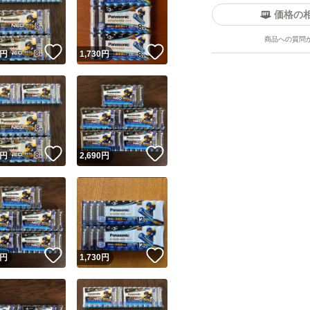
価格の
商品への質問
！
いいね！
いいね！
円
1,730
円
ユーザーの実績について
！
いいね！
いいね！
円
2,690
円
o!フリマが定めた一定の基準を満たしたユーザーにバッジを付与しています
出品者
この商品の情報をコピーします
取引出品者
Yahoo!フリマの基準をクリアした安心・安全なユーザーです
！
いいね！
いいね！
商品画像の
無断転載は禁止
されています
円
1,730
円
コピーされた情報は
必ずご自身の商品に合わせて編集
してください
コピーは
1商品につき1回
です
実績◯+
このユーザーはYahoo!フリマの取引を完了させた実績があり