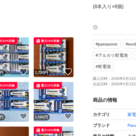
(8本入り×8個)
使用推奨期限2035
大10%対象
最大10%対象
#
panasonic
#
evo
ネコポスにて発送
#
アルカリ乾電池
価格交渉はご遠慮
#
乾電池
！
いいね！
いいね！
円
1,730
円
お受け取り完了のお
購入日時：
2026年5月13日 
な方はご購入をご
出品日時：
2026年5月13日 
大10%対象
最大10%対象
商品の情報
カテゴリ
家電
！
いいね！
いいね！
円
1,580
円
ブランド
Pan
最大10%対象