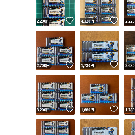
他フ
いいね！
いいね
2,200
円
4,320
円
2,220
スピード
※このバッ
スピ
いいね！
いいね
2,700
円
1,730
円
2,680
スピ
安心
いいね！
いいね
3,200
円
1,680
円
1,780