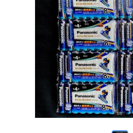
1
/
1