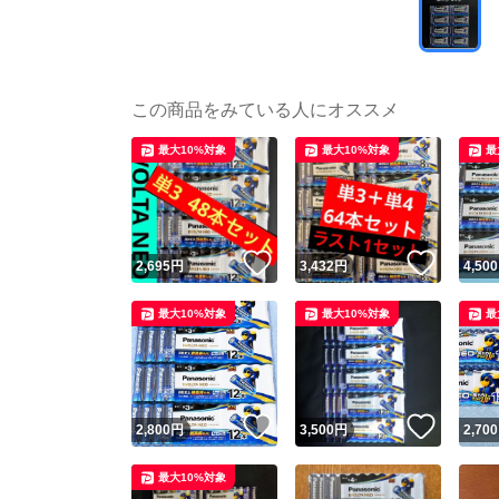
この商品をみている人にオススメ
最大10%対象
最大10%対象
最
いいね！
いいね
2,695
円
3,432
円
4,500
最大10%対象
最大10%対象
最
いいね！
いいね
2,800
円
3,500
円
2,700
最大10%対象