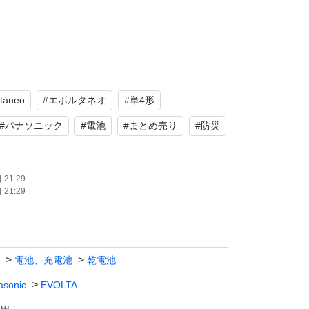
年
ltaneo
#
エボルタネオ
#
単4形
いたします。
#
パナソニック
#
電池
#
まとめ売り
#
防災
下さい。
手続き(受け取り評価)をしない、お忘れがち
21:29
遠慮願います。
21:29
電池、充電池
乾電池
asonic
EVOLTA