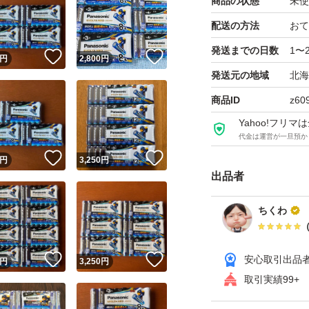
商品の状態
未使
配送の方法
おて
発送までの日数
1〜
！
いいね！
いいね！
円
2,800
円
発送元の地域
北海
商品ID
z60
Yahoo!フリ
代金は運営が一旦預か
！
いいね！
いいね！
円
3,250
円
出品者
ちくわ
！
いいね！
いいね！
安心取引出品
円
3,250
円
取引実績99+