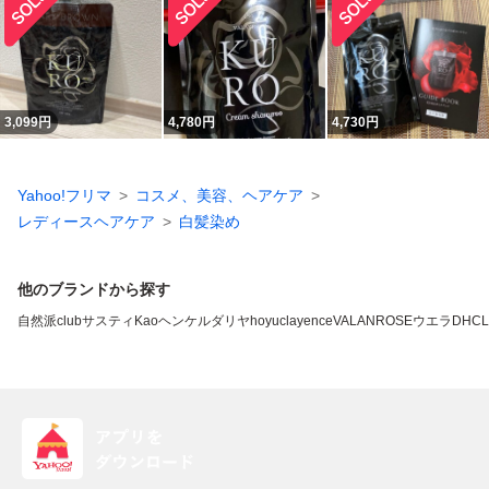
3,099
円
4,780
円
4,730
円
Yahoo!フリマ
コスメ、美容、ヘアケア
レディースヘアケア
白髪染め
他のブランドから探す
自然派clubサスティ
Kao
ヘンケル
ダリヤ
hoyu
clayence
VALANROSE
ウエラ
DHC
L