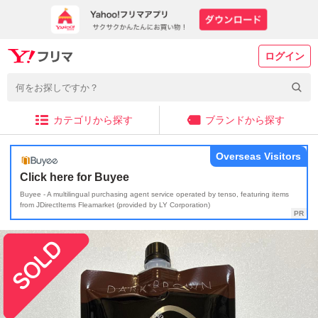
ログイン
カテゴリから探す
ブランドから探す
Overseas Visitors
Click here for Buyee
Buyee - A multilingual purchasing agent service operated by tenso, featuring items
from JDirectItems Fleamarket (provided by LY Corporation)