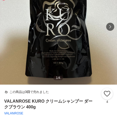
1
/
4
この商品は
3日
で売れました
い
VALANROSE KURO クリームシャンプー ダー
4
クブラウン 400g
VALANROSE