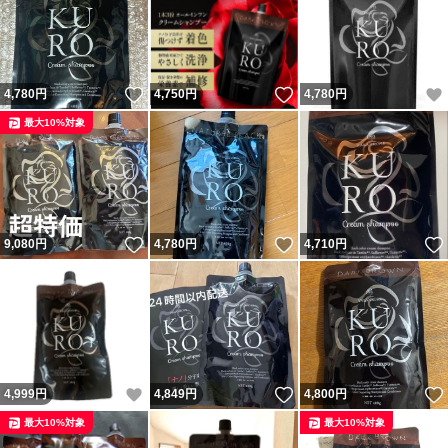
いいね！
いいね！
4,780
円
4,750
円
4,780
円
最大10%対象
いいね！
いいね！
9,080
円
4,780
円
4,710
円
いいね！
いいね！
4,999
円
4,849
円
4,800
円
最大10%対象
最大10%対象