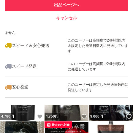
このユーザーは他フリマサービス
他フリマ実績◯+
出品ページへ
での取引実績があります
キャンセル
スピード&安心発送
いいね！
いいね！
4,780
※このバッジは実績に基づく表示であり、発送を保証しているものではあり
円
4,770
円
4,790
円
ません
最大10%対象
このユーザーは高頻度で24時間以内
スピード＆安心発送
＆設定した発送日数内に発送していま
す
このユーザーは高頻度で24時間以内
スピード発送
に発送しています
いいね！
いいね！
4,719
円
4,399
円
4,780
円
最大10%対象
最大10%対象
このユーザーは設定した発送日数内に
安心発送
発送しています
いいね！
いいね！
4,780
円
4,750
円
9,000
円
最大10%対象