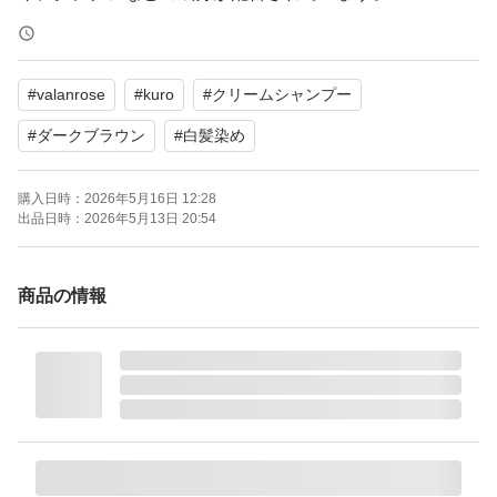
【表記・型番】
#
valanrose
#
kuro
#
クリームシャンプー
NET 400g
#
ダークブラウン
#
白髪染め
よろしくお願いいたします。
購入日時：
2026年5月16日 12:28
出品日時：
2026年5月13日 20:54
商品の情報