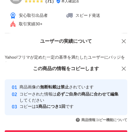
（
71
）
本人確認済
安心取引出品者
スピード発送
取引実績30+
ユーザーの実績について
価格の相談
商品への質問
商品への質問からの値下げ交渉、不適切なカテゴリ変更依頼は禁止です
Yahoo!フリマが定めた一定の基準を満たしたユーザーにバッジを
付与しています
この商品をみている人にオススメ
この商品の情報をコピーします
安心取引出品者
最大10%対象
最大10%対象
最大10%対象
Yahoo!フリマの基準をクリアした安
安心取引出品者
商品画像の
無断転載は禁止
されています
心・安全なユーザーです
コピーされた情報は
必ずご自身の商品に合わせて編集
取引実績
してください
コピーは
1商品につき1回
です
このユーザーはYahoo!フリマの取
取引実績◯+
いいね！
いいね！
4,720
円
3,500
円
4,780
円
引を完了させた実績があります
商品情報コピー機能について
最大10%対象
最大10%対象