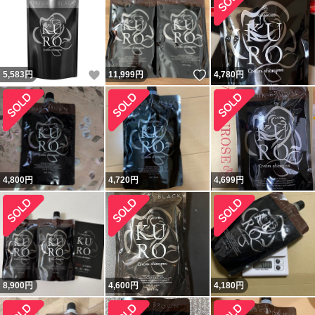
いいね！
いいね！
5,583
円
11,999
円
4,780
円
4,800
円
4,720
円
4,699
円
8,900
円
4,600
円
4,180
円