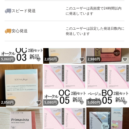
ぎ、明るい素肌質感が夕方まで続きます。
このユーザーは高頻度で24時間以内
スピード発送
に発送しています
いいね！
いいね！
2,220
円
3,000
円
2,640
円
最大10%対象
#プリマヴィスタ(Primavista)
このユーザーは設定した発送日数内に
安心発送
発送しています
#プリマヴィスタ
#プリマヴィスタブライトチャージファンデーション
#ソフィーナ
いいね！
いいね！
5,060
円
2,050
円
2,980
円
#プリマビスタ
#パウダー
#ファンデーション
#オークル03
いいね！
いいね！
2,050
円
5,080
円
5,060
円