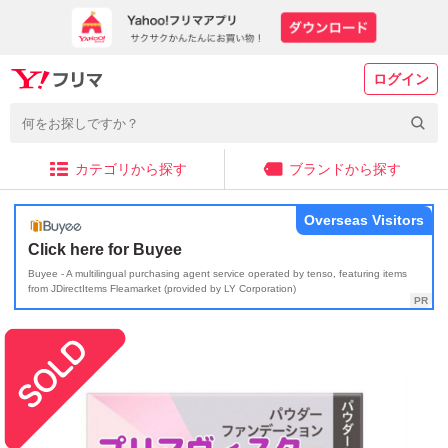
ログイン
カテゴリから探す
ブランドから探す
Overseas Visitors
Click here for Buyee
Buyee - A multilingual purchasing agent service operated by tenso, featuring items
from JDirectItems Fleamarket (provided by LY Corporation)