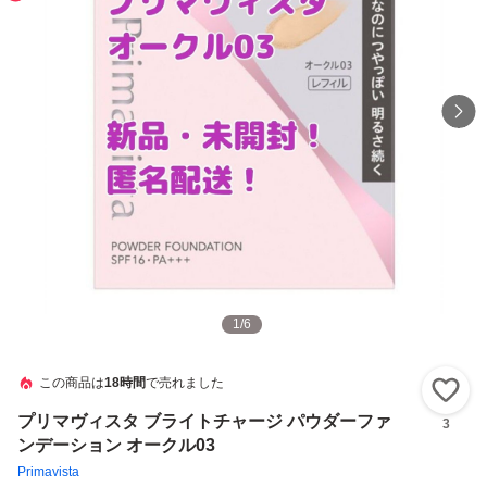
1
/
6
この商品は
18時間
で売れました
い
プリマヴィスタ ブライトチャージ パウダーファ
3
ンデーション オークル03
Primavista