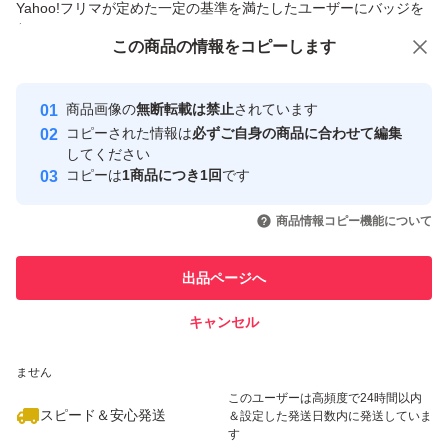
Yahoo!フリマが定めた一定の基準を満たしたユーザーにバッジを
付与しています
この商品をみている人にオススメ
この商品の情報をコピーします
安心取引出品者
【プリマヴィスタ ブライトチャージ パウダー オークル03
の商品詳細】
Yahoo!フリマの基準をクリアした安
安心取引出品者
商品画像の
無断転載は禁止
されています
心・安全なユーザーです
コピーされた情報は
必ずご自身の商品に合わせて編集
ひと塗りで均一に密着。明るい素肌質感続く。
取引実績
してください
コピーは
1商品につき1回
です
このユーザーはYahoo!フリマの取
取引実績◯+
いいね！
いいね！
2,550
円
2,620
円
2,660
円
引を完了させた実績があります
2025年4月以降、順次、こちらの「新デザイン」パッケー
商品情報コピー機能について
最大10%対象
最大10%対象
ジに変更になります。
このユーザーは他フリマサービス
他フリマ実績◯+
出品ページへ
中身に変更はございません。
での取引実績があります
キャンセル
スピード&安心発送
ひと塗りで、均一なヴェールが肌に溶けこむようにぴたっ
いいね！
いいね！
2,880
※このバッジは実績に基づく表示であり、発送を保証しているものではあり
円
2,600
円
2,050
円
ません
と密着。粉っぽさを感じないなめらかな仕上がりを叶えま
最大10%対象
このユーザーは高頻度で24時間以内
す。光を味方に肌に明るさを与え毛穴、色むら、くすみを
スピード＆安心発送
＆設定した発送日数内に発送していま
す
自然にカバー。皮脂による不快なテカリやとれ・ヨレを防