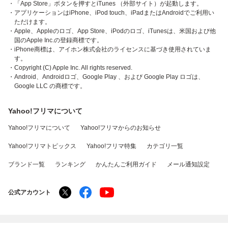
・「App Store」ボタンを押すとiTunes （外部サイト）が起動します。
・アプリケーションはiPhone、iPod touch、iPadまたはAndroidでご利用い
ただけます。
・Apple、Appleのロゴ、App Store、iPodのロゴ、iTunesは、米国および他
国のApple Inc.の登録商標です。
・iPhone商標は、アイホン株式会社のライセンスに基づき使用されていま
す。
・Copyright (C) Apple Inc. All rights reserved.
・Android、Androidロゴ、Google Play 、および Google Play ロゴは、
Google LLC の商標です。
Yahoo!フリマについて
Yahoo!フリマについて
Yahoo!フリマからのお知らせ
Yahoo!フリマトピックス
Yahoo!フリマ特集
カテゴリ一覧
ブランド一覧
ランキング
かんたんご利用ガイド
メール通知設定
公式アカウント