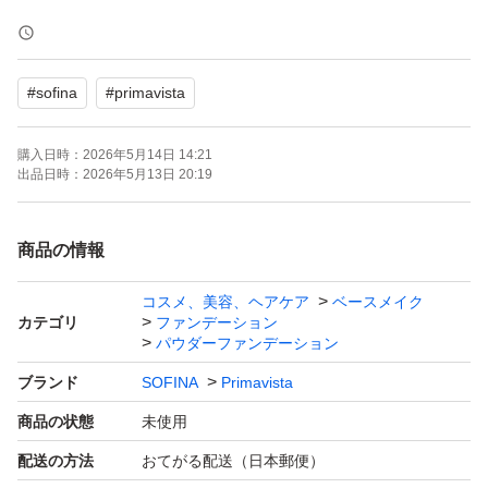
購入時期 2026年5月
#
sofina
#
primavista
・即購入OKです！
・匿名配送！
購入日時：
2026年5月14日 14:21
・早い者勝ち(^o^)
出品日時：
2026年5月13日 20:19
・たばこは吸いません。
・ペットもおりません。
商品の情報
コスメ、美容、ヘアケア
ベースメイク
※おまとめ配送→おてがる配送(匿名)で送れる範囲なら合
カテゴリ
ファンデーション
計金額より
パウダーファンデーション
ブランド
SOFINA
Primavista
2個お買い上げ→100円引き
商品の状態
未使用
3個お買い上げ→200円引き
配送の方法
おてがる配送（日本郵便）
4個お買い上げ→300円引き