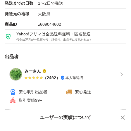
発送までの日数
1〜2日で発送
発送元の地域
大阪府
になります。
商品ID
z609044602
Yahoo!フリマは全品送料無料・匿名配送
在庫が有れば、出品している商品での組み合わせは自由で
代金は運営が一旦預かり、評価後、出品者に支払われます
す。
出品者
コメント頂ければお値段変更させて頂きます。(ご購入後
みーさん
は変更できませんので、ご注意下さい)
（
2492
）
本人確認済
なお、仕事等でお返事遅くなるかも知れませんが、必ず返
安心取引出品者
安心発送
取引実績99+
信しますのでご安心下さいませ。
ユーザーの実績について
価格の相談
商品への質問
★迅速かつ丁寧なお取り引きを心掛けております。
どうぞ、よろしくお願い致します。
商品への質問からの値下げ交渉、不適切なカテゴリ変更依頼は禁止です