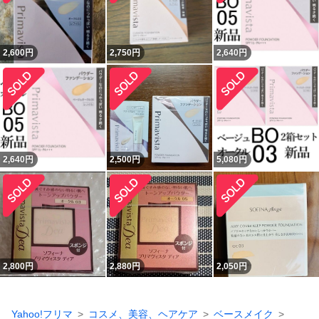
2,600
円
2,750
円
2,640
円
2,640
円
2,500
円
5,080
円
2,800
円
2,880
円
2,050
円
Yahoo!フリマ
コスメ、美容、ヘアケア
ベースメイク